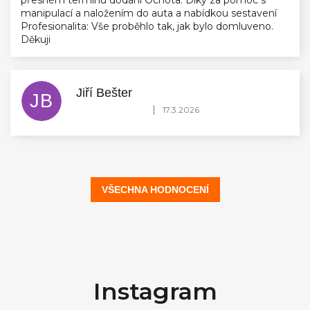
manipulací a naložením do auta a nabídkou sestavení
Profesionalita: Vše proběhlo tak, jak bylo domluveno.
Děkuji
Jiří Bešter
JB
Hodnocení obchodu je 5 z 5 hvězdiček.
|
17.3.2026
VŠECHNA HODNOCENÍ
Z
á
Instagram
p
a