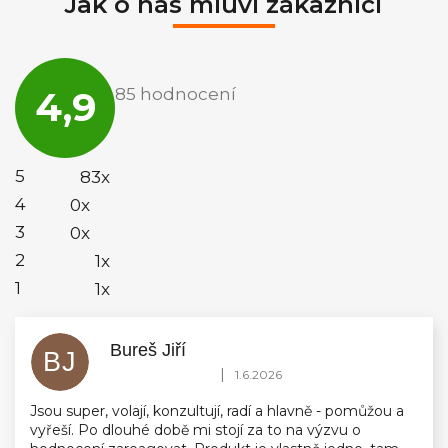
Jak o nás mluví zákazníci
Průměrné
hodnocení
4,9
85 hodnocení
obchodu
je
4,9
z
5
5
83x
hvězdiček.
4
0x
3
0x
2
1x
1
1x
Bureš Jiří
BJ
Hodnocení obchodu je 5 z 5 hvězdiček.
|
1.6.2026
Jsou super, volají, konzultují, radí a hlavně - pomůžou a
vyřeší. Po dlouhé době mi stojí za to na výzvu o