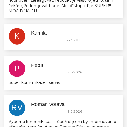
hodnocení zareagovat. Produkt je vlastně jedno, tam
čekám, že fungovat bude. Ale přístup lidí je SUPER!!!
MOC DĚKUJU.
Kamila
K
Hodnocení obchodu je 5 z 5 hvězdiček.
|
27.5.2026
Pepa
P
Hodnocení obchodu je 5 z 5 hvězdiček.
|
14.5.2026
Super komunikace i servis.
Roman Votava
RV
Hodnocení obchodu je 5 z 5 hvězdiček.
|
19.3.2026
Výborná komunikace: Průběžně jsem byl informován o
přesném termínu dodání Ochota: Díky za pomoc s