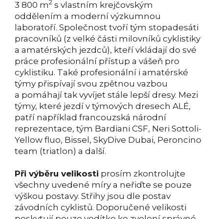
2
3 800 m
s vlastním krejčovským
oddělením a moderní výzkumnou
laboratoří. Společnost tvoří tým stopadesáti
pracovníků (z velké části milovníků cyklistiky
a amatérských jezdců), kteří vkládají do své
práce profesionální přístup a vášeň pro
cyklistiku. Také profesionální i amatérské
týmy přispívají svou zpětnou vazbou
a pomáhají tak vyvíjet stále lepší dresy. Mezi
týmy, které jezdí v týmových dresech ALÉ,
patří například francouzská národní
reprezentace, tým Bardiani CSF, Neri Sottoli-
Yellow fluo, Bissel, SkyDive Dubai, Peroncino
team (triatlon) a další.
Při výběru velikosti
prosím zkontrolujte
všechny uvedené míry a neřiďte se pouze
výškou postavy. Střihy jsou dle postav
závodních cyklistů. Doporučené velikosti
poskytují pouze vodítko ke zvolení správné