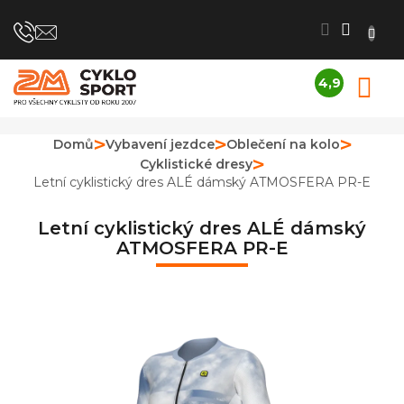
Přejít
na
obsah
4,9
N
Průměrné
K
hodnocení
obchodu
Domů
Vybavení jezdce
Oblečení na kolo
je
Cyklistické dresy
4,9
z
Letní cyklistický dres ALÉ dámský ATMOSFERA PR-E
5
hvězdiček.
Letní cyklistický dres ALÉ dámský
ATMOSFERA PR-E