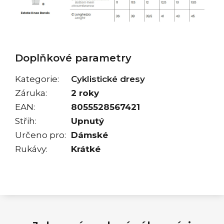
Doplňkové parametry
Kategorie
:
Cyklistické dresy
Záruka
:
2 roky
EAN
:
8055528567421
Střih
:
Upnutý
Určeno pro
:
Dámské
Rukávy
:
Krátké