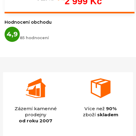
2 999 Kč
Měrná
cena:
Hodnocení obchodu
Průměrné
4,9
hodnocení
85 hodnocení
obchodu
je
4,9
z
5
hvězdiček.
Zázemí kamenné
Více než
90%
prodejny
zboží
skladem
od roku 2007