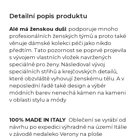
Detailní popis produktu
Alé má ženskou duši
: podporuje mnoho
profesionálních ženských týmů a proto také
věnuje dámské kolekci péči jako nikdo
předtím. Tato pozornost se poprvé projevila
s vývojem vlastních vložek navržených
speciálně pro ženy. Následoval vývoj
speciálních střihů a krejčovských detailů,
které obzvláště vyhovují ženskému tělu. A v
neposlední řadě také design a výběr
módních barev nenechá kámen na kameni
v oblasti stylu a módy
100% MADE IN ITALY
Oblečení se vyrábí od
návrhu po expedici výhradně na území Itálie
v závodě nedaleko Verony na ploše