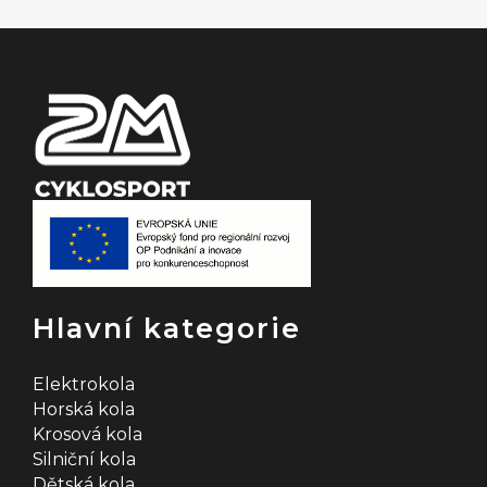
t
í
Hlavní kategorie
Elektrokola
Horská kola
Krosová kola
Silniční kola
Dětská kola