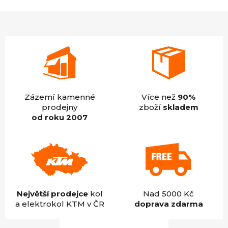
4,9
z
5
hvězdiček.
Zázemí kamenné
Více než
90%
prodejny
zboží
skladem
od roku 2007
Největší prodejce
kol
Nad 5000 Kč
a elektrokol KTM v ČR
doprava zdarma