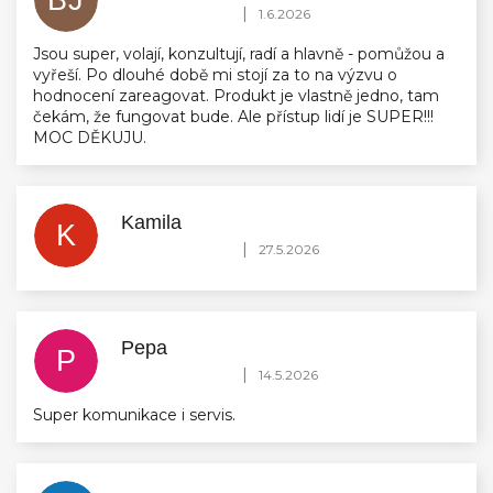
Hodnocení obchodu je 5 z 5 hvězdiček.
|
1.6.2026
Jsou super, volají, konzultují, radí a hlavně - pomůžou a
vyřeší. Po dlouhé době mi stojí za to na výzvu o
hodnocení zareagovat. Produkt je vlastně jedno, tam
čekám, že fungovat bude. Ale přístup lidí je SUPER!!!
MOC DĚKUJU.
Kamila
K
Hodnocení obchodu je 5 z 5 hvězdiček.
|
27.5.2026
Pepa
P
Hodnocení obchodu je 5 z 5 hvězdiček.
|
14.5.2026
Super komunikace i servis.