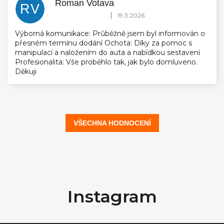
Roman Votava
RV
Hodnocení obchodu je 5 z 5 hvězdiček.
|
19.3.2026
Výborná komunikace: Průběžně jsem byl informován o
přesném termínu dodání Ochota: Díky za pomoc s
manipulací a naložením do auta a nabídkou sestavení
Profesionalita: Vše proběhlo tak, jak bylo domluveno.
Děkuji
VŠECHNA HODNOCENÍ
Z
á
Instagram
p
a
t