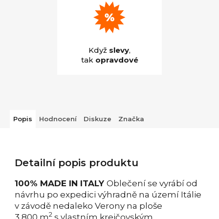
Když
slevy
,
tak
opravdové
Popis
Hodnocení
Diskuze
Značka
Detailní popis produktu
100% MADE IN ITALY
Oblečení se vyrábí od
návrhu po expedici výhradně na území Itálie
v závodě nedaleko Verony na ploše
2
3 800 m
s vlastním krejčovským