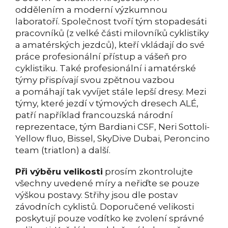
oddělením a moderní výzkumnou
laboratoří. Společnost tvoří tým stopadesáti
pracovníků (z velké části milovníků cyklistiky
a amatérských jezdců), kteří vkládají do své
práce profesionální přístup a vášeň pro
cyklistiku. Také profesionální i amatérské
týmy přispívají svou zpětnou vazbou
a pomáhají tak vyvíjet stále lepší dresy. Mezi
týmy, které jezdí v týmových dresech ALÉ,
patří například francouzská národní
reprezentace, tým Bardiani CSF, Neri Sottoli-
Yellow fluo, Bissel, SkyDive Dubai, Peroncino
team (triatlon) a další.
Při výběru velikosti
prosím zkontrolujte
všechny uvedené míry a neřiďte se pouze
výškou postavy. Střihy jsou dle postav
závodních cyklistů. Doporučené velikosti
poskytují pouze vodítko ke zvolení správné