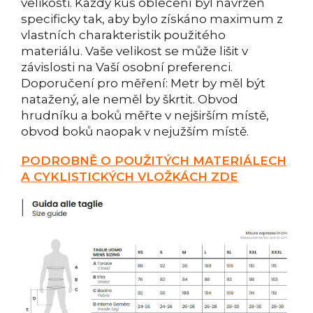
velikosti. Každý kus oblečení byl navržen
specificky tak, aby bylo získáno maximum z
vlastních charakteristik použitého
materiálu. Vaše velikost se může lišit v
závislosti na Vaší osobní preferenci.
Doporučení pro měření: Metr by měl být
natažený, ale neměl by škrtit. Obvod
hrudníku a boků měřte v nejširším místě,
obvod boků naopak v nejužším místě.
PODROBNĚ O POUŽITÝCH MATERIÁLECH
A CYKLISTICKÝCH VLOŽKÁCH ZDE