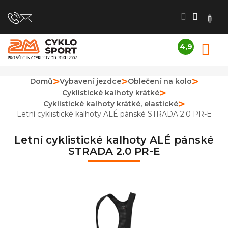
Přejít
na
obsah
4,9
N
Průměrné
K
hodnocení
obchodu
Domů
Vybavení jezdce
Oblečení na kolo
je
Cyklistické kalhoty krátké
4,9
z
Cyklistické kalhoty krátké, elastické
5
Letní cyklistické kalhoty ALÉ pánské STRADA 2.0 PR-E
hvězdiček.
Letní cyklistické kalhoty ALÉ pánské
STRADA 2.0 PR-E