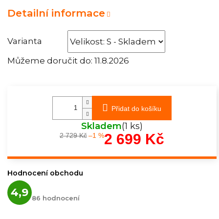
Detailní informace
Varianta
Můžeme doručit do:
11.8.2026
Přidat do košíku
Skladem
(1 ks)
2 699 Kč
2 729 Kč
–1 %
Měrná
cena:
Hodnocení obchodu
Průměrné
4,9
hodnocení
86 hodnocení
obchodu
je