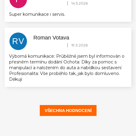
Hodnocení obchodu je 5 z 5 hvězdiček.
|
14.5.2026
Super komunikace i servis.
Roman Votava
RV
Hodnocení obchodu je 5 z 5 hvězdiček.
|
19.3.2026
Výborná komunikace: Průběžně jsem byl informován o
přesném termínu dodání Ochota: Díky za pomoc s
manipulací a naložením do auta a nabídkou sestavení
Profesionalita: Vše proběhlo tak, jak bylo domluveno.
Děkuji
VŠECHNA HODNOCENÍ