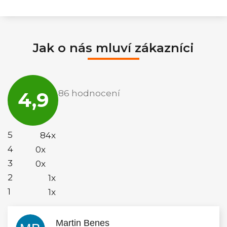
Jak o nás mluví zákazníci
Průměrné
hodnocení
4,9
86 hodnocení
obchodu
je
4,9
z
5
5
84x
hvězdiček.
4
0x
3
0x
2
1x
1
1x
Martin Benes