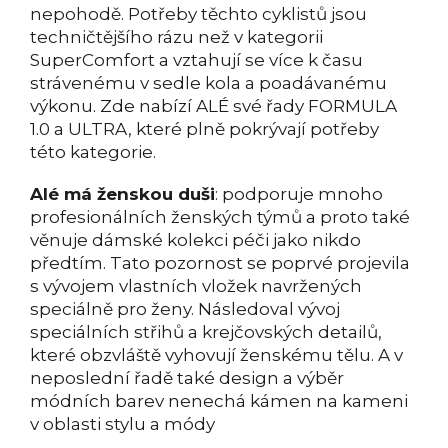
nepohodě. Potřeby těchto cyklistů jsou
techničtějšího rázu než v kategorii
SuperComfort a vztahují se více k času
strávenému v sedle kola a poadávanému
výkonu. Zde nabízí ALÉ své řady FORMULA
1.0 a ULTRA, které plně pokrývají potřeby
této kategorie.
Alé má ženskou duši
: podporuje mnoho
profesionálních ženských týmů a proto také
věnuje dámské kolekci péči jako nikdo
předtím. Tato pozornost se poprvé projevila
s vývojem vlastních vložek navržených
speciálně pro ženy. Následoval vývoj
speciálních střihů a krejčovských detailů,
které obzvláště vyhovují ženskému tělu. A v
neposlední řadě také design a výběr
módních barev nenechá kámen na kameni
v oblasti stylu a módy