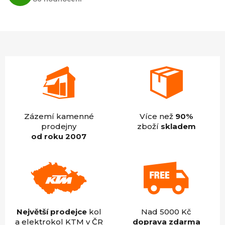
obchodu
je
4,9
z
5
hvězdiček.
Zázemí kamenné
Více než
90%
prodejny
zboží
skladem
od roku 2007
Největší prodejce
kol
Nad 5000 Kč
a elektrokol KTM v ČR
doprava zdarma