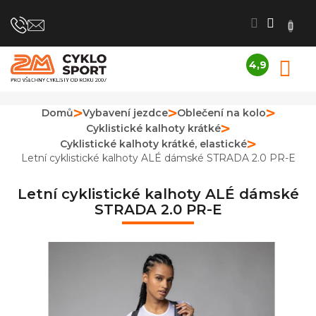
Přejít
na
obsah
4,9
N
Průměrné
K
hodnocení
obchodu
Domů
Vybavení jezdce
Oblečení na kolo
je
Cyklistické kalhoty krátké
4,9
z
Cyklistické kalhoty krátké, elastické
5
Letní cyklistické kalhoty ALÉ dámské STRADA 2.0 PR-E
hvězdiček.
Letní cyklistické kalhoty ALÉ dámské
STRADA 2.0 PR-E