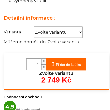
vyrobeny v Itálii
Detailní informace
Varianta
Můžeme doručit do:
Zvolte variantu
Přidat do košíku
Zvolte variantu
2 749 Kč
Měrná
cena:
Hodnocení obchodu
Průměrné
4,9
hodnocení
86 hodnocení