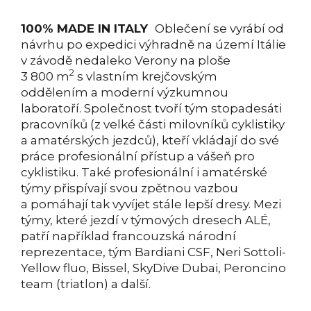
100% MADE IN ITALY
Oblečení se vyrábí od
návrhu po expedici výhradně na území Itálie
v závodě nedaleko Verony na ploše
2
3 800 m
s vlastním krejčovským
oddělením a moderní výzkumnou
laboratoří. Společnost tvoří tým stopadesáti
pracovníků (z velké části milovníků cyklistiky
a amatérských jezdců), kteří vkládají do své
práce profesionální přístup a vášeň pro
cyklistiku. Také profesionální i amatérské
týmy přispívají svou zpětnou vazbou
a pomáhají tak vyvíjet stále lepší dresy. Mezi
týmy, které jezdí v týmových dresech ALÉ,
patří například francouzská národní
reprezentace, tým Bardiani CSF, Neri Sottoli-
Yellow fluo, Bissel, SkyDive Dubai, Peroncino
team (triatlon) a další.