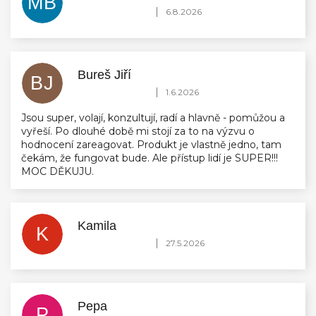
MB
Hodnocení obchodu je 5 z 5 hvězdiček.
|
6.8.2026
Bureš Jiří
BJ
Hodnocení obchodu je 5 z 5 hvězdiček.
|
1.6.2026
Jsou super, volají, konzultují, radí a hlavně - pomůžou a
vyřeší. Po dlouhé době mi stojí za to na výzvu o
hodnocení zareagovat. Produkt je vlastně jedno, tam
čekám, že fungovat bude. Ale přístup lidí je SUPER!!!
MOC DĚKUJU.
Kamila
K
Hodnocení obchodu je 5 z 5 hvězdiček.
|
27.5.2026
Pepa
P