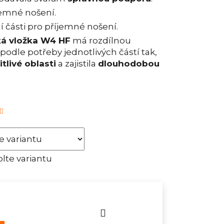
jemné nošení.
í části pro příjemné nošení.
ká vložka W4 HF
má rozdílnou
podle potřeby jednotlivých částí tak,
tlivé oblasti
a zajistila
dlouhodobou
lte variantu