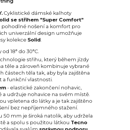
othing
.
Cyklistické dámské kalhoty
olid se střihem "Super Comfort"
i pohodlné nošení a komfort pro
jich univerzální design umožňuje
esy kolekce
Solid
.
 od 18° do 30°C.
echnologie střihu, který během jízdy
na těle a zároveň kombinuje vybrané
h částech těla tak, aby byla zajištěna
a funkční vlastnosti.
tem
- elastické zakončení nohavic,
ké a udržuje nohavice na svém místě.
ou vpletena do látky a je tak zajištěno
šení bez nepříjemného stažení.
 50 mm je široká natolik, aby udržela
tě a spolu s použitou látkou
Tecno
odávala svalům
správnou podporu
.