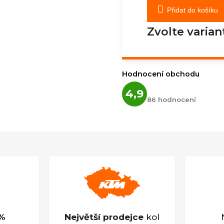
Přidat do košíku
Zvolte varian
Hodnocení obchodu
Průměrné
4,9
hodnocení
86 hodnocení
obchodu
je
4,9
z
5
hvězdiček.
%
Největší prodejce
kol