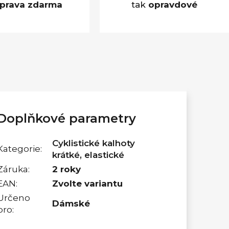
prava zdarma
tak
opravdové
Doplňkové parametry
Cyklistické kalhoty
Kategorie
:
krátké, elastické
Záruka
:
2 roky
EAN
:
Zvolte variantu
Určeno
Dámské
pro
: