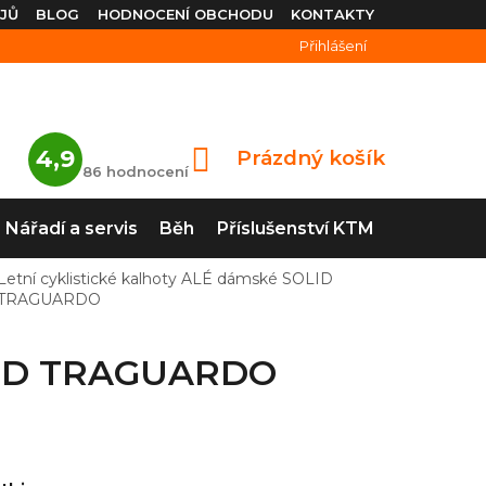
JŮ
BLOG
HODNOCENÍ OBCHODU
KONTAKTY
Přihlášení
Průměrné
4,9
Prázdný košík
NÁKUPNÍ
hodnocení
86 hodnocení
obchodu
KOŠÍK
je
4,9
Nářadí a servis
Běh
Příslušenství KTM
z
5
hvězdiček.
Letní cyklistické kalhoty ALÉ dámské SOLID
TRAGUARDO
OLID TRAGUARDO