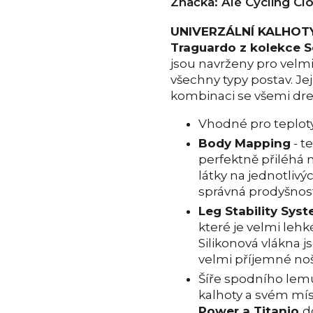
Značka:
Alé Cycling Cl
UNIVERZÁLNÍ KALHOTY
Traguardo z kolekce S
jsou navrženy pro velm
všechny typy postav. Je
kombinaci se všemi dr
Vhodné pro teploty
Body Mapping
- t
perfektně přiléhá 
látky na jednotlivýc
správná prodyšnost 
Leg Stability Sys
které je velmi leh
Silikonová vlákna js
velmi příjemné no
Šíře spodního lemu
kalhoty a svém mís
Power a Titanio
d