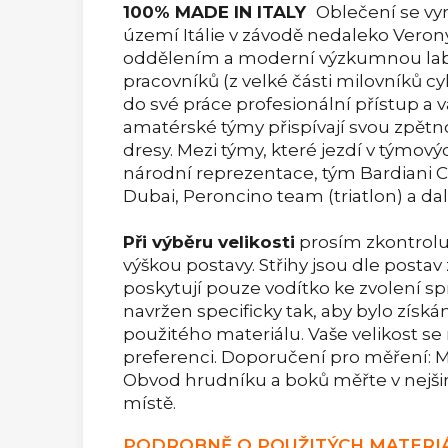
100% MADE IN ITALY
Oblečení se vy
území Itálie v závodě nedaleko Veron
oddělením a moderní výzkumnou labor
pracovníků (z velké části milovníků cyk
do své práce profesionální přístup a vá
amatérské týmy přispívají svou zpětno
dresy. Mezi týmy, které jezdí v týmov
národní reprezentace, tým Bardiani CSF
Dubai, Peroncino team (triatlon) a dalš
Při výběru velikosti
prosím zkontrolu
výškou postavy. Střihy jsou dle postav
poskytují pouze vodítko ke zvolení spr
navržen specificky tak, aby bylo získ
použitého materiálu. Vaše velikost se m
preferenci. Doporučení pro měření: Me
Obvod hrudníku a boků měřte v nejši
místě.
PODROBNĚ O POUŽITÝCH MATERIÁ