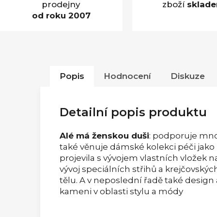
prodejny
zboží
sklad
od roku 2007
Popis
Hodnocení
Diskuze
Detailní popis produktu
Alé má ženskou duši
: podporuje mno
také věnuje dámské kolekci péči jako
projevila s vývojem vlastních vložek 
vývoj speciálních střihů a krejčovský
tělu. A v neposlední řadě také desi
kameni v oblasti stylu a módy