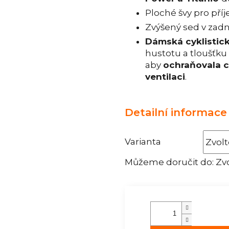
Ploché švy pro pří
Zvýšený sed v zadn
Dámská cyklistic
hustotu a tloušťku 
aby
ochraňovala ci
ventilaci
.
Detailní informace
Varianta
Můžeme doručit do:
Zvo