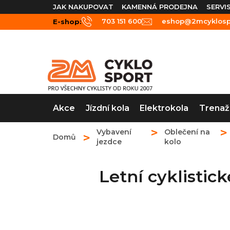
Přejít
JAK NAKUPOVAT
KAMENNÁ PRODEJNA
SERVI
na
703 151 600
eshop@2mcyklospo
E-shop:
obsah
Akce
Jízdní kola
Elektrokola
Trenaž
Vybavení
Oblečení na
Domů
jezdce
kolo
Letní cyklist