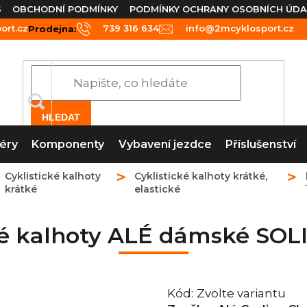
S
OBCHODNÍ PODMÍNKY
PODMÍNKY OCHRANY OSOBNÍCH ÚDA
rt.cz
739 316 634
info@2mcyklosport.cz
Prodejna:
HLEDAT
éry
Komponenty
Vybavení jezdce
Příslušenství
Cyklistické kalhoty
Cyklistické kalhoty krátké,
krátké
elastické
ické kalhoty ALÉ dámské S
Kód:
Zvolte variantu