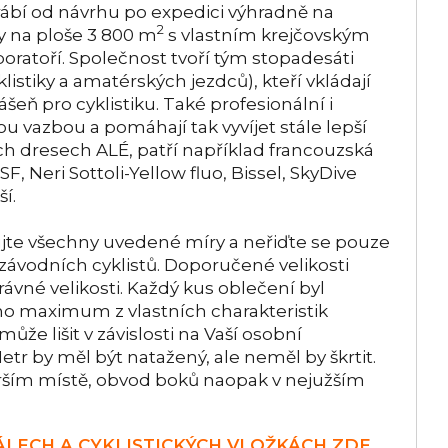
rábí od návrhu po expedici výhradně na
2
y na ploše 3 800 m
s vlastním krejčovským
atoří. Společnost tvoří tým stopadesáti
listiky a amatérských jezdců), kteří vkládají
šeň pro cyklistiku. Také profesionální i
u vazbou a pomáhají tak vyvíjet stále lepší
ých dresech ALÉ, patří například francouzská
, Neri Sottoli-Yellow fluo, Bissel, SkyDive
í.
jte všechny uvedené míry a neřiďte se pouze
 závodních cyklistů. Doporučené velikosti
ávné velikosti. Každý kus oblečení byl
áno maximum z vlastních charakteristik
ůže lišit v závislosti na Vaší osobní
tr by měl být natažený, ale neměl by škrtit.
rším místě, obvod boků naopak v nejužším
LECH A CYKLISTICKÝCH VLOŽKÁCH ZDE