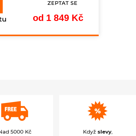
ZEPTAT SE
od
1 849 Kč
tu
Měrná
cena:
Nad 5000 Kč
Když
slevy
,