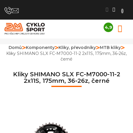
Přejít
na
obsah
4,9
N
Průměrné
K
hodnocení
obchodu
Domů
Komponenty
Kliky, převodníky
MTB kliky
je
Kliky SHIMANO SLX FC-M7000-11-2 2x11S, 175mm, 36-26z,
4,9
černé
z
5
hvězdiček.
Kliky SHIMANO SLX FC-M7000-11-2
2x11S, 175mm, 36-26z, černé