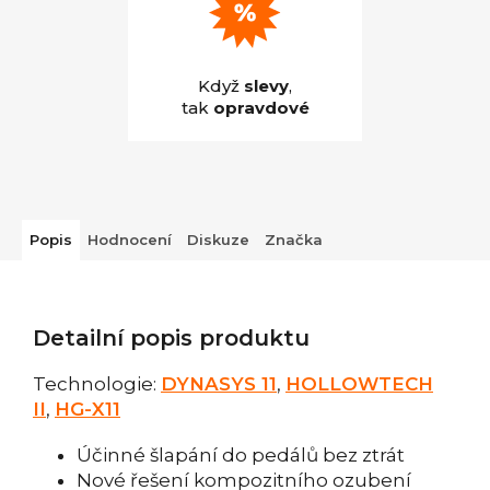
Když
slevy
,
tak
opravdové
Popis
Hodnocení
Diskuze
Značka
Detailní popis produktu
Technologie:
DYNASYS 11
,
HOLLOWTECH
II
,
HG-X11
Účinné šlapání do pedálů bez ztrát
Nové řešení kompozitního ozubení