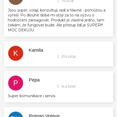
|
1.6.2026
Jsou super, volají, konzultují, radí a hlavně - pomůžou a
vyřeší. Po dlouhé době mi stojí za to na výzvu o
hodnocení zareagovat. Produkt je vlastně jedno, tam
čekám, že fungovat bude. Ale přístup lidí je SUPER!!!
MOC DĚKUJU.
Kamila
K
Hodnocení obchodu je 5 z 5 hvězdiček.
|
27.5.2026
Pepa
P
Hodnocení obchodu je 5 z 5 hvězdiček.
|
14.5.2026
Super komunikace i servis.
Roman Votava