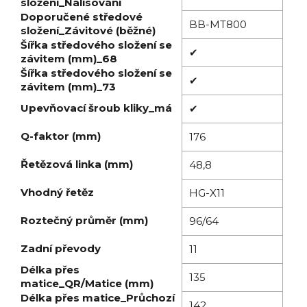
složení_Nalisování
Doporučené středové
BB-MT800
složení_Závitové (běžné)
Šířka středového složení se
✔
závitem (mm)_68
Šířka středového složení se
✔
závitem (mm)_73
Upevňovací šroub kliky_má
✔
Q-faktor (mm)
176
Řetězová linka (mm)
48,8
Vhodný řetěz
HG-X11
Roztečný průměr (mm)
96/64
Zadní převody
11
Délka přes
135
matice_QR/Matice (mm)
Délka přes matice_Průchozí
142