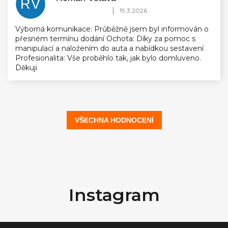
RV
Hodnocení obchodu je 5 z 5 hvězdiček.
|
19.3.2026
Výborná komunikace: Průběžně jsem byl informován o
přesném termínu dodání Ochota: Díky za pomoc s
manipulací a naložením do auta a nabídkou sestavení
Profesionalita: Vše proběhlo tak, jak bylo domluveno.
Děkuji
VŠECHNA HODNOCENÍ
Z
á
Instagram
p
a
t