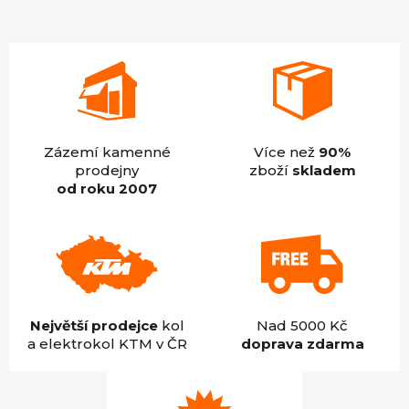
5
hvězdiček.
Zázemí kamenné
Více než
90%
prodejny
zboží
skladem
od roku 2007
Největší prodejce
kol
Nad 5000 Kč
a elektrokol KTM v ČR
doprava zdarma