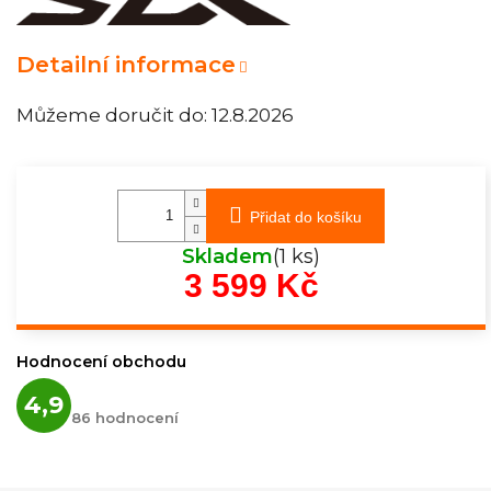
Detailní informace
Můžeme doručit do:
12.8.2026
Přidat do košíku
Skladem
(1 ks)
3 599 Kč
Měrná
cena:
Hodnocení obchodu
Průměrné
4,9
hodnocení
86 hodnocení
obchodu
je
4,9
z