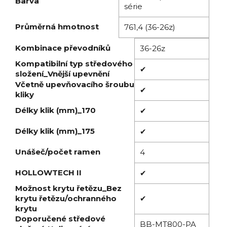
Barva
série
Průměrná hmotnost
761,4 (36-26z)
Kombinace převodníků
36-26z
Kompatibilní typ středového
✔
složení_Vnější upevnění
Včetně upevňovacího šroubu
✔
kliky
Délky klik (mm)_170
✔
Délky klik (mm)_175
✔
Unášeč/počet ramen
4
HOLLOWTECH II
✔
Možnost krytu řetězu_Bez
krytu řetězu/ochranného
✔
krytu
Doporučené středové
BB-MT800-PA