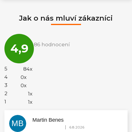
Jak o nás mluví zákazníci
Průměrné
hodnocení
4,9
86 hodnocení
obchodu
je
4,9
z
5
5
84x
hvězdiček.
4
0x
3
0x
2
1x
1
1x
Martin Benes
MB
Hodnocení obchodu je 5 z 5 hvězdiček.
|
6.8.2026