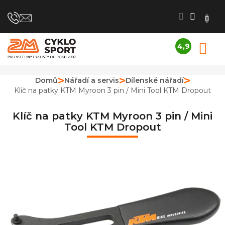
Přejít
na
obsah
4,9
N
Průměrné
K
hodnocení
obchodu
Domů
Nářadí a servis
Dílenské nářadí
je
Klíč na patky KTM Myroon 3 pin / Mini Tool KTM Dropout
4,9
z
5
Klíč na patky KTM Myroon 3 pin / Mini
hvězdiček.
Tool KTM Dropout