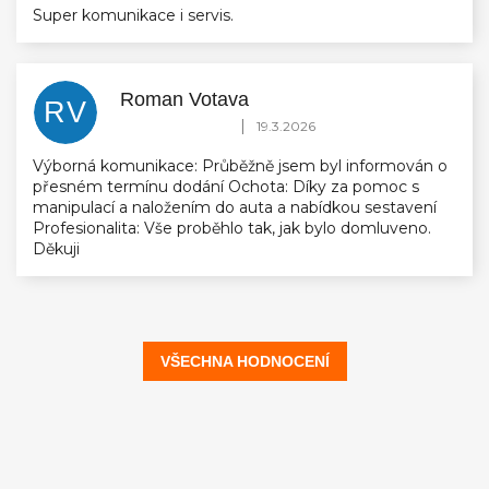
Super komunikace i servis.
Roman Votava
RV
Hodnocení obchodu je 5 z 5 hvězdiček.
|
19.3.2026
Výborná komunikace: Průběžně jsem byl informován o
přesném termínu dodání Ochota: Díky za pomoc s
manipulací a naložením do auta a nabídkou sestavení
Profesionalita: Vše proběhlo tak, jak bylo domluveno.
Děkuji
VŠECHNA HODNOCENÍ
Z
á