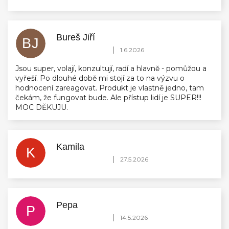
Bureš Jiří
BJ
Hodnocení obchodu je 5 z 5 hvězdiček.
|
1.6.2026
Jsou super, volají, konzultují, radí a hlavně - pomůžou a
vyřeší. Po dlouhé době mi stojí za to na výzvu o
hodnocení zareagovat. Produkt je vlastně jedno, tam
čekám, že fungovat bude. Ale přístup lidí je SUPER!!!
MOC DĚKUJU.
Kamila
K
Hodnocení obchodu je 5 z 5 hvězdiček.
|
27.5.2026
Pepa
P
Hodnocení obchodu je 5 z 5 hvězdiček.
|
14.5.2026