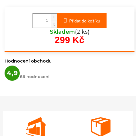
Přidat do košíku
Skladem
(2 ks)
299 Kč
Měrná
cena:
Hodnocení obchodu
Průměrné
4,9
hodnocení
86 hodnocení
obchodu
je
4,9
z
5
hvězdiček.