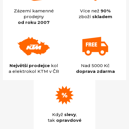
Zázemí kamenné
Více než
90%
prodejny
zboží
skladem
od roku 2007
Největší prodejce
kol
Nad 5000 Kč
a elektrokol KTM v ČR
doprava zdarma
Když
slevy
,
tak
opravdové