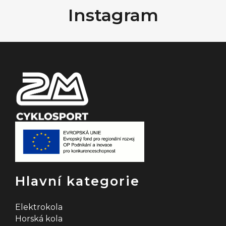
Instagram
p
a
t
í
Hlavní kategorie
Elektrokola
Horská kola