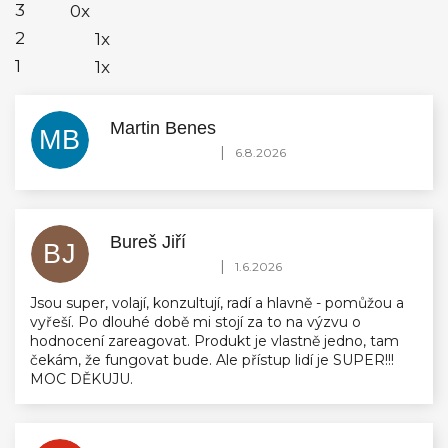
3
0x
2
1x
1
1x
Martin Benes
MB
Hodnocení obchodu je 5 z 5 hvězdiček.
|
6.8.2026
Bureš Jiří
BJ
Hodnocení obchodu je 5 z 5 hvězdiček.
|
1.6.2026
Jsou super, volají, konzultují, radí a hlavně - pomůžou a
vyřeší. Po dlouhé době mi stojí za to na výzvu o
hodnocení zareagovat. Produkt je vlastně jedno, tam
čekám, že fungovat bude. Ale přístup lidí je SUPER!!!
MOC DĚKUJU.