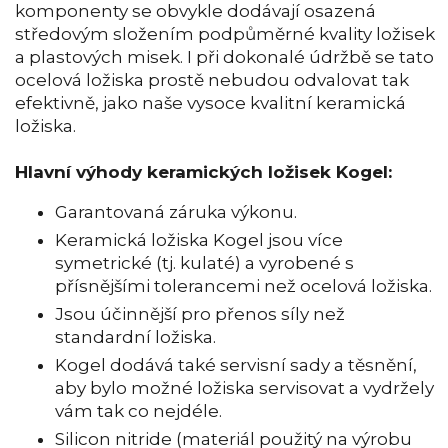
komponenty se obvykle dodávají osazená
středovým složením podpůměrné kvality ložisek
a plastových misek. I při dokonalé údržbě se tato
ocelová ložiska prostě nebudou odvalovat tak
efektivně, jako naše vysoce kvalitní keramická
ložiska.
Hlavní výhody keramických ložisek Kogel:
Garantovaná záruka výkonu.
Keramická ložiska Kogel jsou více
symetrické (tj. kulaté) a vyrobené s
přísnějšími tolerancemi než ocelová ložiska.
Jsou účinnější pro přenos síly než
standardní ložiska.
Kogel dodává také servisní sady a těsnění,
aby bylo možné ložiska servisovat a vydržely
vám tak co nejdéle.
Silicon nitride (materiál použitý na výrobu