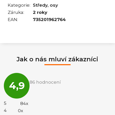
Kategorie
:
Středy, osy
Záruka
:
2 roky
EAN
:
735201962764
Jak o nás mluví zákazníci
Průměrné
hodnocení
4,9
86 hodnocení
obchodu
je
4,9
z
5
5
84x
hvězdiček.
4
0x