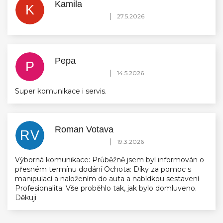
Kamila
K
Hodnocení obchodu je 5 z 5 hvězdiček.
|
27.5.2026
Pepa
P
Hodnocení obchodu je 5 z 5 hvězdiček.
|
14.5.2026
Super komunikace i servis.
Roman Votava
RV
Hodnocení obchodu je 5 z 5 hvězdiček.
|
19.3.2026
Výborná komunikace: Průběžně jsem byl informován o
přesném termínu dodání Ochota: Díky za pomoc s
manipulací a naložením do auta a nabídkou sestavení
Profesionalita: Vše proběhlo tak, jak bylo domluveno.
Děkuji