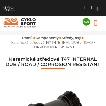
Přejít
na
obsah
4,9
N
Průměrné
K
hodnocení
obchodu
Domů
Komponenty
Středy, osy
je
Keramické středové T47 INTERNAL DUB / ROAD /
4,9
CORROSION RESISTANT
z
5
hvězdiček.
Keramické středové T47 INTERNAL
DUB / ROAD / CORROSION RESISTANT