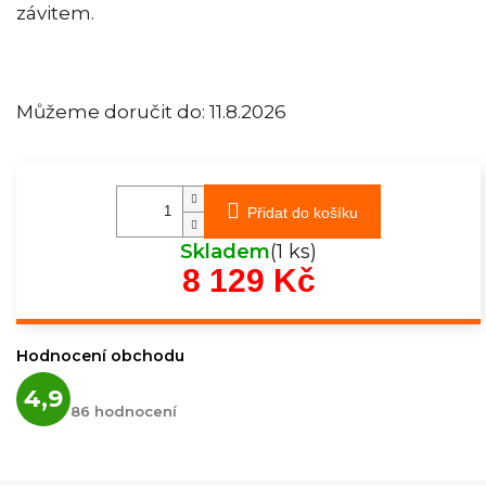
závitem.
Můžeme doručit do:
11.8.2026
Přidat do košíku
Skladem
(1 ks)
8 129 Kč
Měrná
cena:
Hodnocení obchodu
Průměrné
4,9
hodnocení
86 hodnocení
obchodu
je
4,9
z