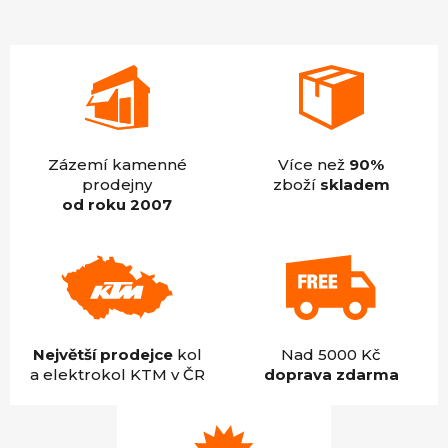
5
hvězdiček.
Zázemí kamenné
Více než
90%
prodejny
zboží
skladem
od roku 2007
Největší prodejce
kol
Nad 5000 Kč
a elektrokol KTM v ČR
doprava zdarma