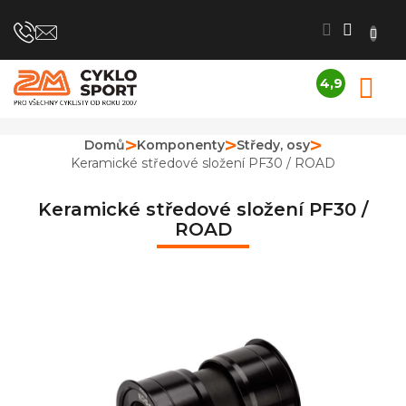
Přejít
na
obsah
4,9
N
Průměrné
K
hodnocení
obchodu
Domů
Komponenty
Středy, osy
je
Keramické středové složení PF30 / ROAD
4,9
z
5
Keramické středové složení PF30 /
hvězdiček.
ROAD