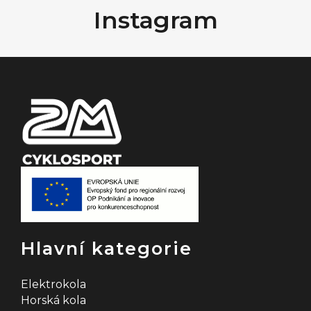
Instagram
p
a
t
í
Hlavní kategorie
Elektrokola
Horská kola