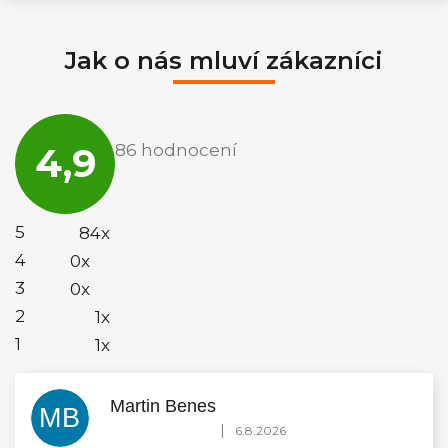
Jak o nás mluví zákazníci
Průměrné
hodnocení
4,9
86 hodnocení
obchodu
je
4,9
z
5
5
84x
hvězdiček.
4
0x
3
0x
2
1x
1
1x
Martin Benes
MB
Hodnocení obchodu je 5 z 5 hvězdiček.
|
6.8.2026