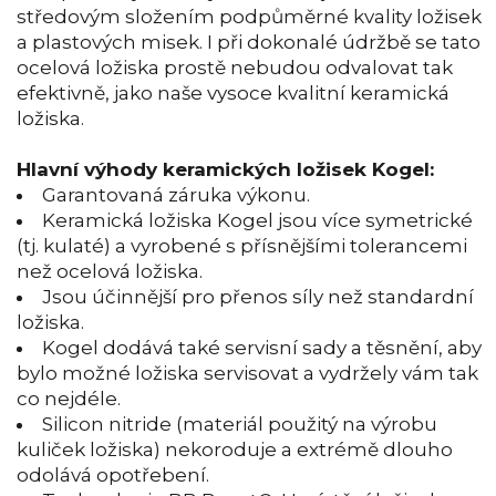
středovým složením podpůměrné kvality ložisek
a plastových misek. I při dokonalé údržbě se tato
ocelová ložiska prostě nebudou odvalovat tak
efektivně, jako naše vysoce kvalitní keramická
ložiska.
Hlavní výhody keramických ložisek Kogel:
Garantovaná záruka výkonu.
Keramická ložiska Kogel jsou více symetrické
(tj. kulaté) a vyrobené s přísnějšími tolerancemi
než ocelová ložiska.
Jsou účinnější pro přenos síly než standardní
ložiska.
Kogel dodává také servisní sady a těsnění, aby
bylo možné ložiska servisovat a vydržely vám tak
co nejdéle.
Silicon nitride (materiál použitý na výrobu
kuliček ložiska) nekoroduje a extrémě dlouho
odolává opotřebení.