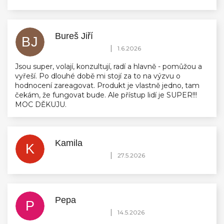
Bureš Jiří
BJ
Hodnocení obchodu je 5 z 5 hvězdiček.
|
1.6.2026
Jsou super, volají, konzultují, radí a hlavně - pomůžou a
vyřeší. Po dlouhé době mi stojí za to na výzvu o
hodnocení zareagovat. Produkt je vlastně jedno, tam
čekám, že fungovat bude. Ale přístup lidí je SUPER!!!
MOC DĚKUJU.
Kamila
K
Hodnocení obchodu je 5 z 5 hvězdiček.
|
27.5.2026
Pepa
P
Hodnocení obchodu je 5 z 5 hvězdiček.
|
14.5.2026