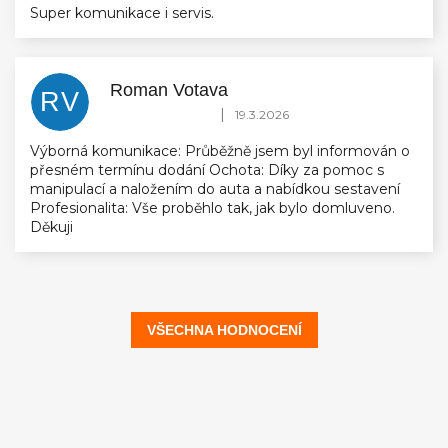
Super komunikace i servis.
Roman Votava
RV
Hodnocení obchodu je 5 z 5 hvězdiček.
|
19.3.2026
Výborná komunikace: Průběžně jsem byl informován o
přesném termínu dodání Ochota: Díky za pomoc s
manipulací a naložením do auta a nabídkou sestavení
Profesionalita: Vše proběhlo tak, jak bylo domluveno.
Děkuji
VŠECHNA HODNOCENÍ
Z
á