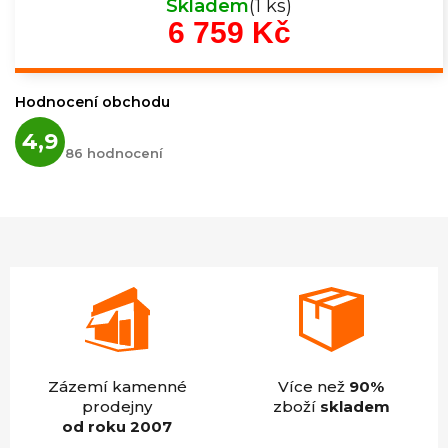
Skladem
(1 ks)
6 759 Kč
Měrná
cena:
Hodnocení obchodu
Průměrné
4,9
hodnocení
86 hodnocení
obchodu
je
4,9
z
5
hvězdiček.
Zázemí kamenné
Více než
90%
prodejny
zboží
skladem
od roku 2007