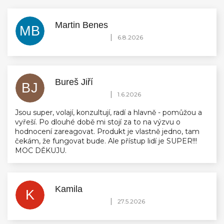
Martin Benes
MB
Hodnocení obchodu je 5 z 5 hvězdiček.
|
6.8.2026
Bureš Jiří
BJ
Hodnocení obchodu je 5 z 5 hvězdiček.
|
1.6.2026
Jsou super, volají, konzultují, radí a hlavně - pomůžou a
vyřeší. Po dlouhé době mi stojí za to na výzvu o
hodnocení zareagovat. Produkt je vlastně jedno, tam
čekám, že fungovat bude. Ale přístup lidí je SUPER!!!
MOC DĚKUJU.
Kamila
K
Hodnocení obchodu je 5 z 5 hvězdiček.
|
27.5.2026