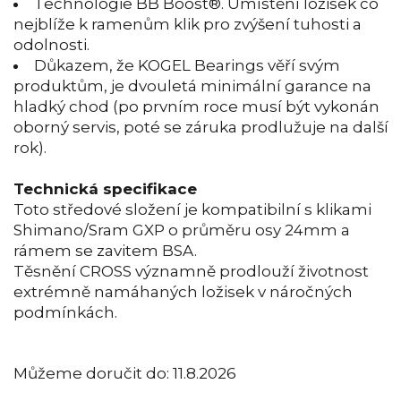
Technologie BB Boost®. Umístění ložisek co
nejblíže k ramenům klik pro zvýšení tuhosti a
odolnosti.
Důkazem, že KOGEL Bearings věří svým
produktům, je dvouletá minimální garance na
hladký chod (po prvním roce musí být vykonán
oborný servis, poté se záruka prodlužuje na další
rok).
Technická specifikace
Toto středové složení je kompatibilní s klikami
Shimano/Sram GXP o průměru osy 24mm a
rámem se zavitem BSA.
Těsnění CROSS významně prodlouží životnost
extrémně namáhaných ložisek v náročných
podmínkách.
Můžeme doručit do:
11.8.2026