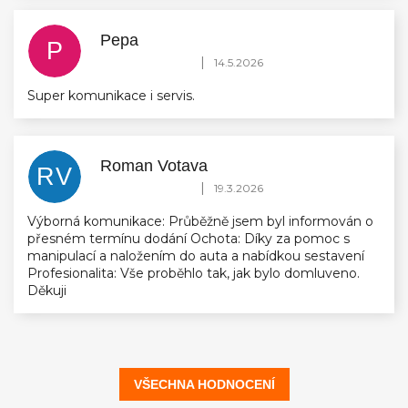
Pepa
P
Hodnocení obchodu je 5 z 5 hvězdiček.
|
14.5.2026
Super komunikace i servis.
Roman Votava
RV
Hodnocení obchodu je 5 z 5 hvězdiček.
|
19.3.2026
Výborná komunikace: Průběžně jsem byl informován o
přesném termínu dodání Ochota: Díky za pomoc s
manipulací a naložením do auta a nabídkou sestavení
Profesionalita: Vše proběhlo tak, jak bylo domluveno.
Děkuji
VŠECHNA HODNOCENÍ