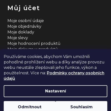
Můj účet
Moje osobní údaje
Moje objednávky
Moje doklady
Moje slevy
Moje hodnocení produktů
Moje diskuze u produktů
Používáme cookies, abychom Vám umožnili
pohodlné prohlížení webu a díky analýze provozu
webu neustále zlepšovali jeho funkce, výkon a
použitelnost. Více na:
Podmínky ochrany osobních
údajů
Na systému
Shoptet
s ❤️ vyšperkovalo
Comerto
Nastavení
Copyright 2026
2MCyklosport
. Všechna práva
Odmítnout
Souhlasím
vyhrazena.
Upravit nastavení cookies