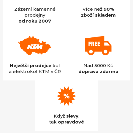
Zázemí kamenné
Více než
90%
prodejny
zboží
skladem
od roku 2007
Největší prodejce
kol
Nad 5000 Kč
a elektrokol KTM v ČR
doprava zdarma
Když
slevy
,
tak
opravdové