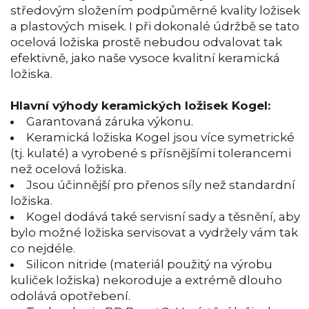
středovým složením podpůměrné kvality ložisek
a plastových misek. I při dokonalé údržbě se tato
ocelová ložiska prostě nebudou odvalovat tak
efektivně, jako naše vysoce kvalitní keramická
ložiska.
Hlavní výhody keramických ložisek Kogel:
Garantovaná záruka výkonu.
Keramická ložiska Kogel jsou více symetrické
(tj. kulaté) a vyrobené s přísnějšími tolerancemi
než ocelová ložiska.
Jsou účinnější pro přenos síly než standardní
ložiska.
Kogel dodává také servisní sady a těsnění, aby
bylo možné ložiska servisovat a vydržely vám tak
co nejdéle.
Silicon nitride (materiál použitý na výrobu
kuliček ložiska) nekoroduje a extrémě dlouho
odolává opotřebení.