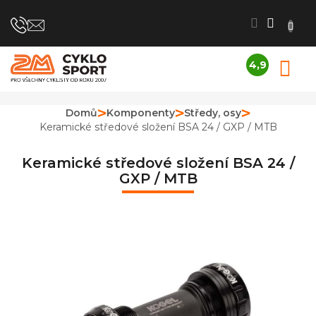
Přejít
na
obsah
4,9
N
Průměrné
K
hodnocení
obchodu
Domů
Komponenty
Středy, osy
je
Keramické středové složení BSA 24 / GXP / MTB
4,9
z
5
Keramické středové složení BSA 24 /
hvězdiček.
GXP / MTB