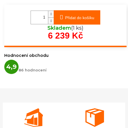
Přidat do košíku
Skladem
(1 ks)
6 239 Kč
Měrná
cena:
Hodnocení obchodu
Průměrné
4,9
hodnocení
86 hodnocení
obchodu
je
4,9
z
5
hvězdiček.