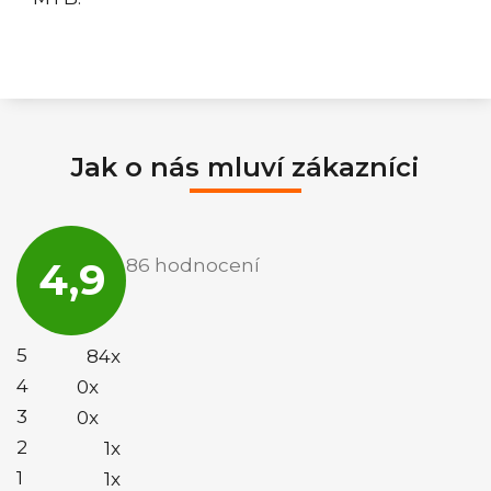
Jak o nás mluví zákazníci
Průměrné
hodnocení
4,9
86 hodnocení
obchodu
je
4,9
z
5
5
84x
hvězdiček.
4
0x
3
0x
2
1x
1
1x