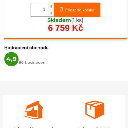
Přidat do košíku
Skladem
(1 ks)
6 759 Kč
Měrná
cena:
Hodnocení obchodu
Průměrné
4,9
hodnocení
86 hodnocení
obchodu
je
4,9
z
5
hvězdiček.