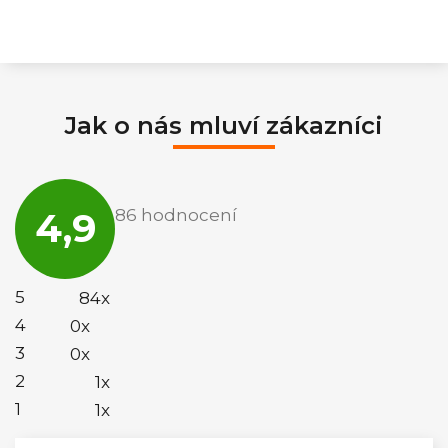
Jak o nás mluví zákazníci
Průměrné
hodnocení
4,9
86 hodnocení
obchodu
je
4,9
z
5
5
84x
hvězdiček.
4
0x
3
0x
2
1x
1
1x