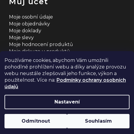
Můj účet
Moje osobní údaje
Moje objednávky
Moje doklady
Moje slevy
Moje hodnocení produktů
Moje diskuze u produktů
Používáme cookies, abychom Vám umožnili
pohodlné prohlížení webu a díky analýze provozu
webu neustále zlepšovali jeho funkce, výkon a
použitelnost. Více na:
Podmínky ochrany osobních
údajů
Na systému
Shoptet
s ❤️ vyšperkovalo
Comerto
Nastavení
Copyright 2026
2MCyklosport
. Všechna práva
Odmítnout
Souhlasím
vyhrazena.
Upravit nastavení cookies