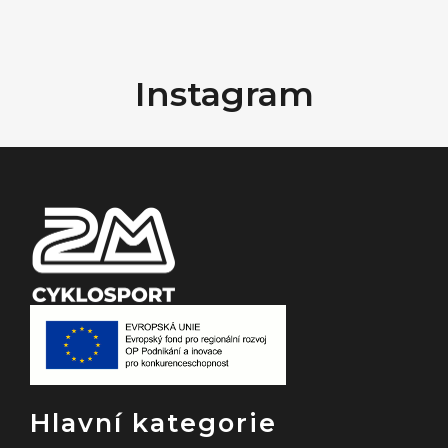
Z
á
Instagram
p
a
t
í
Hlavní kategorie