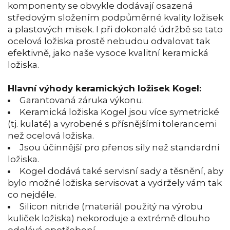
komponenty se obvykle dodávají osazená
středovým složením podpůměrné kvality ložisek
a plastových misek. I při dokonalé údržbě se tato
ocelová ložiska prostě nebudou odvalovat tak
efektivně, jako naše vysoce kvalitní keramická
ložiska.
Hlavní výhody keramických ložisek Kogel:
Garantovaná záruka výkonu.
Keramická ložiska Kogel jsou více symetrické
(tj. kulaté) a vyrobené s přísnějšími tolerancemi
než ocelová ložiska.
Jsou účinnější pro přenos síly než standardní
ložiska.
Kogel dodává také servisní sady a těsnění, aby
bylo možné ložiska servisovat a vydržely vám tak
co nejdéle.
Silicon nitride (materiál použitý na výrobu
kuliček ložiska) nekoroduje a extrémě dlouho