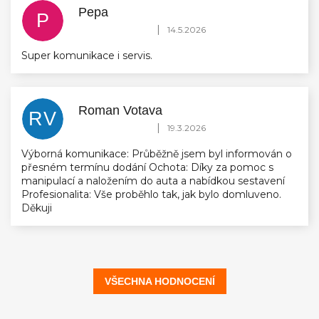
Pepa
P
Hodnocení obchodu je 5 z 5 hvězdiček.
|
14.5.2026
Super komunikace i servis.
Roman Votava
RV
Hodnocení obchodu je 5 z 5 hvězdiček.
|
19.3.2026
Výborná komunikace: Průběžně jsem byl informován o
přesném termínu dodání Ochota: Díky za pomoc s
manipulací a naložením do auta a nabídkou sestavení
Profesionalita: Vše proběhlo tak, jak bylo domluveno.
Děkuji
VŠECHNA HODNOCENÍ