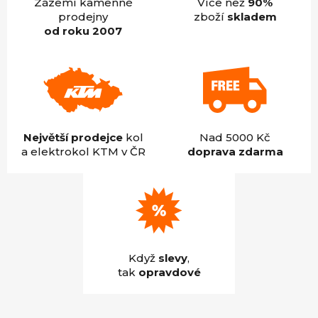
Zázemí kamenné
Více než
90%
prodejny
zboží
skladem
od roku 2007
Největší prodejce
kol
Nad 5000 Kč
a elektrokol KTM v ČR
doprava zdarma
Když
slevy
,
tak
opravdové