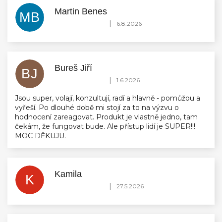
Martin Benes
MB
Hodnocení obchodu je 5 z 5 hvězdiček.
|
6.8.2026
Bureš Jiří
BJ
Hodnocení obchodu je 5 z 5 hvězdiček.
|
1.6.2026
Jsou super, volají, konzultují, radí a hlavně - pomůžou a
vyřeší. Po dlouhé době mi stojí za to na výzvu o
hodnocení zareagovat. Produkt je vlastně jedno, tam
čekám, že fungovat bude. Ale přístup lidí je SUPER!!!
MOC DĚKUJU.
Kamila
K
Hodnocení obchodu je 5 z 5 hvězdiček.
|
27.5.2026