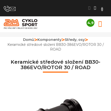
Přejít
na
obsah
4,9
N
Průměrné
K
hodnocení
obchodu
Domů
Komponenty
Středy, osy
je
Keramické středové složení BB30-386EVO/ROTOR 30 /
4,9
ROAD
z
5
hvězdiček.
Keramické středové složení BB30-
386EVO/ROTOR 30 / ROAD