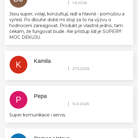
Hodnocení obchodu je 5 z 5 hvězdiček.
|
1.6.2026
Jsou super, volají, konzultují, radí a hlavně - pomůžou a
vyřeší. Po dlouhé době mi stojí za to na výzvu o
hodnocení zareagovat. Produkt je vlastně jedno, tam
čekám, že fungovat bude. Ale přístup lidí je SUPER!!!
MOC DĚKUJU.
Kamila
K
Hodnocení obchodu je 5 z 5 hvězdiček.
|
27.5.2026
Pepa
P
Hodnocení obchodu je 5 z 5 hvězdiček.
|
14.5.2026
Super komunikace i servis.