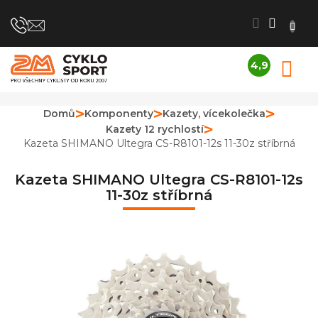
Přejít
na
obsah
4,9
N
Průměrné
K
hodnocení
obchodu
Domů
Komponenty
Kazety, vícekolečka
je
Kazety 12 rychlostí
4,9
z
Kazeta SHIMANO Ultegra CS-R8101-12s 11-30z stříbrná
5
hvězdiček.
Kazeta SHIMANO Ultegra CS-R8101-12s
11-30z stříbrná