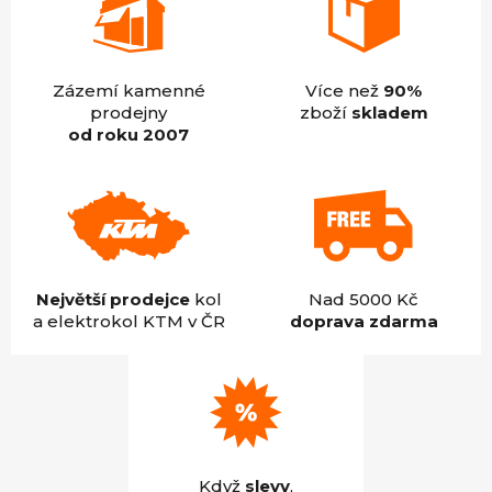
Zázemí kamenné
Více než
90%
prodejny
zboží
skladem
od roku 2007
Největší prodejce
kol
Nad 5000 Kč
a elektrokol KTM v ČR
doprava zdarma
Když
slevy
,