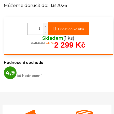
Můžeme doručit do:
11.8.2026
Přidat do košíku
Skladem
(1 ks)
2 299 Kč
2 468 Kč
–6 %
Měrná
cena:
Hodnocení obchodu
Průměrné
4,9
hodnocení
86 hodnocení
obchodu
je
4,9
z
5
hvězdiček.