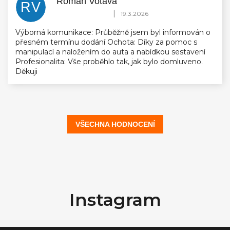
Roman Votava
RV
Hodnocení obchodu je 5 z 5 hvězdiček.
|
19.3.2026
Výborná komunikace: Průběžně jsem byl informován o
přesném termínu dodání Ochota: Díky za pomoc s
manipulací a naložením do auta a nabídkou sestavení
Profesionalita: Vše proběhlo tak, jak bylo domluveno.
Děkuji
VŠECHNA HODNOCENÍ
Z
á
Instagram
p
a
t