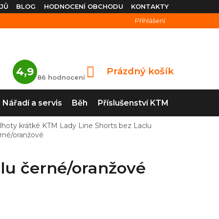
JŮ
BLOG
HODNOCENÍ OBCHODU
KONTAKTY
Přihlášení
Průměrné
4,9
Prázdný košík
NÁKUPNÍ
hodnocení
86 hodnocení
obchodu
KOŠÍK
je
4,9
Nářadí a servis
Běh
Příslušenství KTM
z
5
hvězdiček.
lhoty krátké KTM Lady Line Shorts bez Laclu
rné/oranžové
clu černé/oranžové