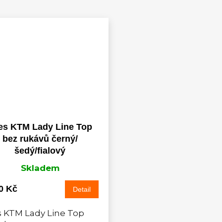
es KTM Lady Line Top
bez rukávů černý/
šedý/fialový
Skladem
0 Kč
Detail
 KTM Lady Line Top