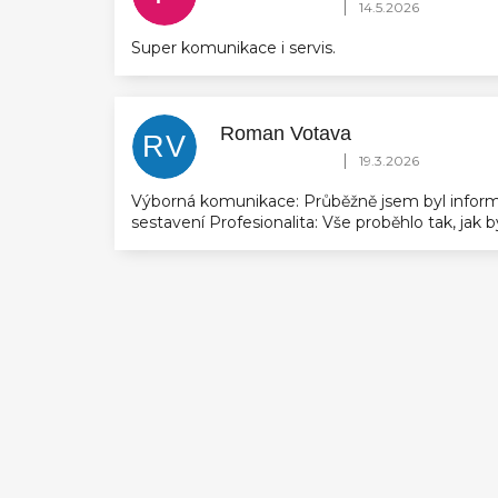
Hodnocení obchodu je 5 z 5 hvězdič
|
14.5.2026
Super komunikace i servis.
Roman Votava
RV
Hodnocení obchodu je 5 z 5 hvězdič
|
19.3.2026
Výborná komunikace: Průběžně jsem byl inform
sestavení Profesionalita: Vše proběhlo tak, jak