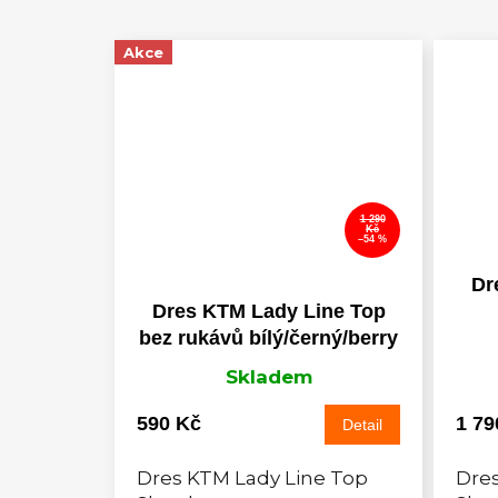
Akce
1 290
Kč
–54 %
Dr
Dres KTM Lady Line Top
bez rukávů bílý/černý/berry
Skladem
590 Kč
1 79
Detail
Dres KTM Lady Line Top
Dres