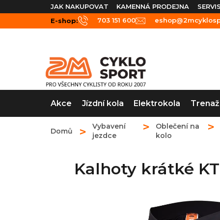
Přejít
JAK NAKUPOVAT
KAMENNÁ PRODEJNA
SERVI
na
703 151 600
eshop@2mcyklospo
E-shop:
obsah
Akce
Jízdní kola
Elektrokola
Trenaž
Vybavení
Oblečení na
Domů
jezdce
kolo
Kalhoty krátké KT