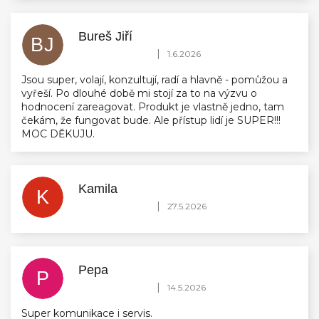
Bureš Jiří
BJ
Hodnocení obchodu je 5 z 5 hvězdiček.
|
1.6.2026
Jsou super, volají, konzultují, radí a hlavně - pomůžou a
vyřeší. Po dlouhé době mi stojí za to na výzvu o
hodnocení zareagovat. Produkt je vlastně jedno, tam
čekám, že fungovat bude. Ale přístup lidí je SUPER!!!
MOC DĚKUJU.
Kamila
K
Hodnocení obchodu je 5 z 5 hvězdiček.
|
27.5.2026
Pepa
P
Hodnocení obchodu je 5 z 5 hvězdiček.
|
14.5.2026
Super komunikace i servis.