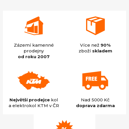
5
hvězdiček.
Zázemí kamenné
Více než
90%
prodejny
zboží
skladem
od roku 2007
Největší prodejce
kol
Nad 5000 Kč
a elektrokol KTM v ČR
doprava zdarma