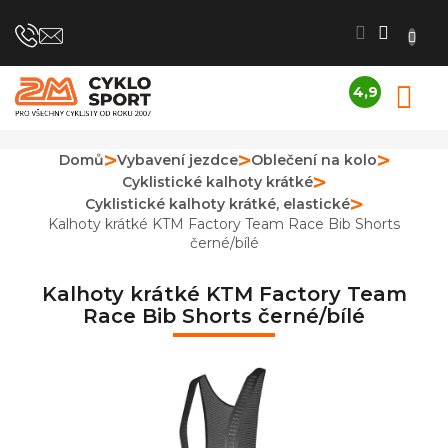
Přejít
na
obsah
4,9
N
Průměrné
K
hodnocení
obchodu
Domů
Vybavení jezdce
Oblečení na kolo
je
Cyklistické kalhoty krátké
4,9
z
Cyklistické kalhoty krátké, elastické
5
Kalhoty krátké KTM Factory Team Race Bib Shorts
hvězdiček.
černé/bílé
Kalhoty krátké KTM Factory Team
Race Bib Shorts černé/bílé