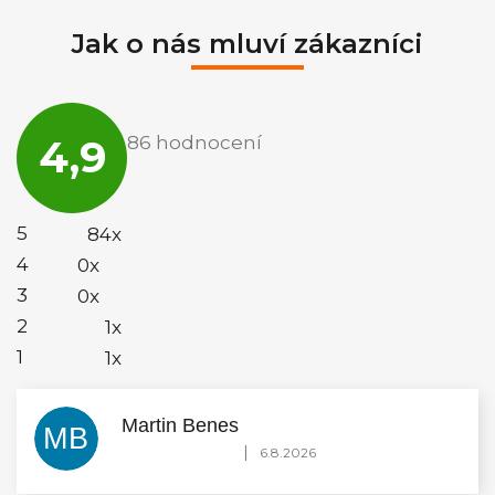
Jak o nás mluví zákazníci
Průměrné
hodnocení
4,9
86 hodnocení
obchodu
je
4,9
z
5
5
84x
hvězdiček.
4
0x
3
0x
2
1x
1
1x
Martin Benes
MB
Hodnocení obchodu je 5 z 5 hvězdiček.
|
6.8.2026