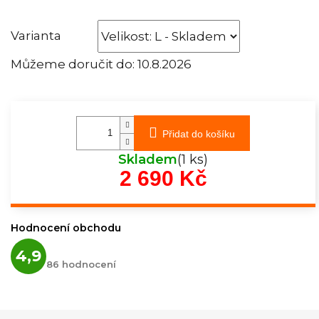
Varianta
Můžeme doručit do:
10.8.2026
Přidat do košíku
Skladem
(1 ks)
2 690 Kč
Měrná
cena:
Hodnocení obchodu
Průměrné
4,9
hodnocení
86 hodnocení
obchodu
je
4,9
z