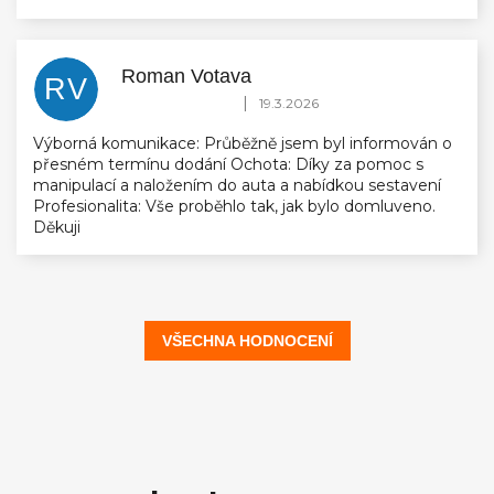
Roman Votava
RV
Hodnocení obchodu je 5 z 5 hvězdiček.
|
19.3.2026
Výborná komunikace: Průběžně jsem byl informován o
přesném termínu dodání Ochota: Díky za pomoc s
manipulací a naložením do auta a nabídkou sestavení
Profesionalita: Vše proběhlo tak, jak bylo domluveno.
Děkuji
VŠECHNA HODNOCENÍ
Z
á