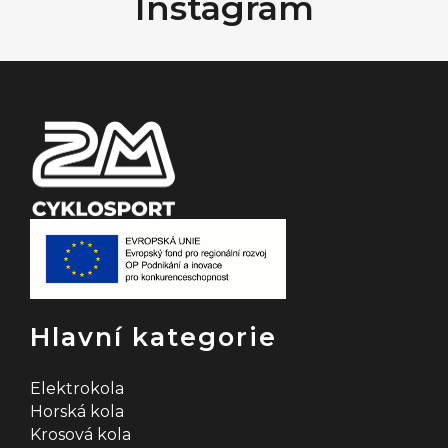
Instagram
p
a
t
í
Hlavní kategorie
Elektrokola
Horská kola
Krosová kola