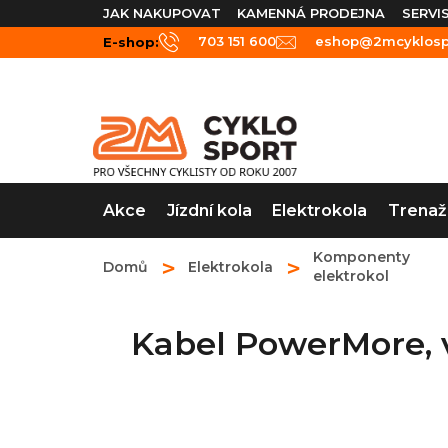
Přejít
JAK NAKUPOVAT
KAMENNÁ PRODEJNA
SERVI
na
703 151 600
eshop@2mcyklospo
E-shop:
obsah
Akce
Jízdní kola
Elektrokola
Trenaž
Komponenty
Domů
Elektrokola
elektrokol
Kabel PowerMore, 