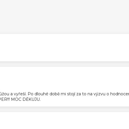
ek.
ek.
pomůžou a vyřeší. Po dlouhé době mi stojí za to na výzvu o hodnoc
SUPER!!! MOC DĚKUJU.
ek.