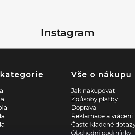
Instagram
 kategorie
Vše o nákupu
la
Jak nakupovat
la
Způsoby platby
ola
Doprava
la
Reklamace a vrácení 
la
Často kladené dotaz
Obchodní podmínky