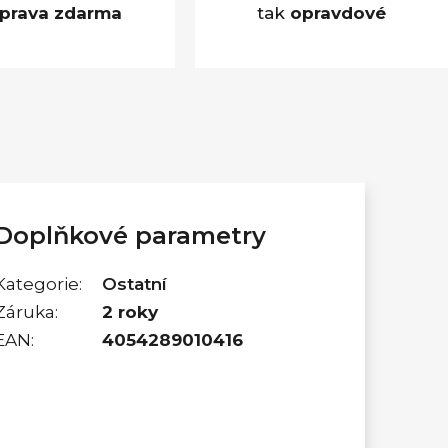
prava zdarma
tak
opravdové
Doplňkové parametry
Kategorie
:
Ostatní
Záruka
:
2 roky
EAN
:
4054289010416