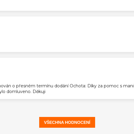
ek.
ek.
ován o přesném termínu dodání Ochota: Díky za pomoc s manip
 bylo domluveno. Děkuji
VŠECHNA HODNOCENÍ