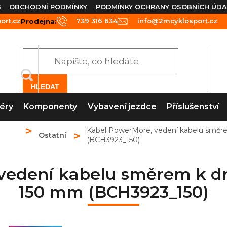
S
OBCHODNÍ PODMÍNKY
PODMÍNKY OCHRANY OSOBNÍCH ÚDA
rt.cz
739 316 634
info@2mcyklosport.cz
Prodejna:
HLEDAT
éry
Komponenty
Vybavení jezdce
Příslušenství
Kabel PowerMore, vedení kabelu směr
Ostatní
(BCH3923_150)
vedení kabelu směrem k d
150 mm (BCH3923_150)