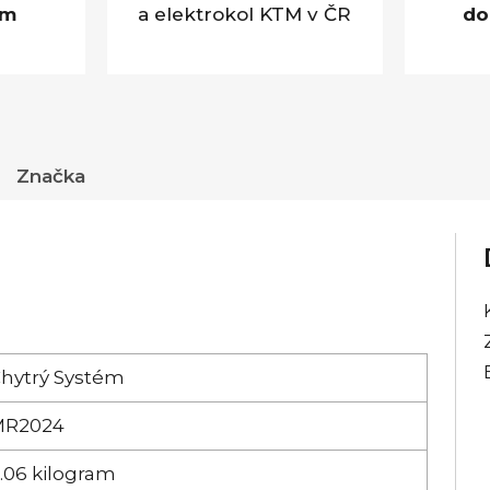
em
a elektrokol KTM v ČR
do
Značka
hytrý Systém
MR2024
.06 kilogram