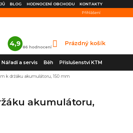
JŮ
BLOG
HODNOCENÍ OBCHODU
KONTAKTY
Přihlášení
Průměrné
4,9
Prázdný košík
NÁKUPNÍ
hodnocení
86 hodnocení
obchodu
KOŠÍK
je
4,9
Nářadí a servis
Běh
Příslušenství KTM
z
5
hvězdiček.
em k držáku akumulátoru, 150 mm
ržáku akumulátoru,