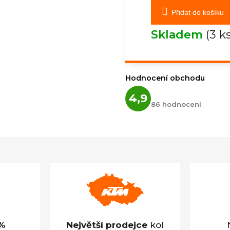
Přidat do košíku
Skladem
(3 k
Hodnocení obchodu
Průměrné
4,9
hodnocení
86 hodnocení
obchodu
je
4,9
z
5
hvězdiček.
%
Největší prodejce
kol