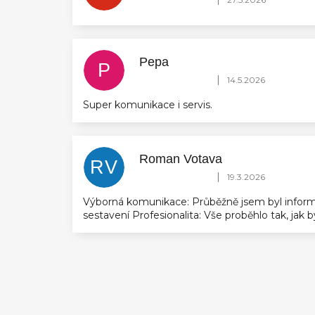
Pepa
P
Hodnocení obchodu je 5 z 5 hvězdič
|
14.5.2026
Super komunikace i servis.
Roman Votava
RV
Hodnocení obchodu je 5 z 5 hvězdič
|
19.3.2026
Výborná komunikace: Průběžně jsem byl inform
sestavení Profesionalita: Vše proběhlo tak, jak