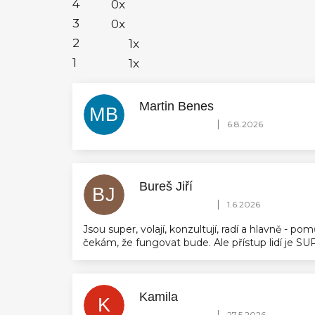
4
0x
3
0x
2
1x
1
1x
Martin Benes
MB
Hodnocení obchodu je 5 z 5 hvězdič
|
6.8.2026
Bureš Jiří
BJ
Hodnocení obchodu je 5 z 5 hvězdič
|
1.6.2026
Jsou super, volají, konzultují, radí a hlavně - 
čekám, že fungovat bude. Ale přístup lidí je 
Kamila
K
Hodnocení obchodu je 5 z 5 hvězdič
|
27.5.2026