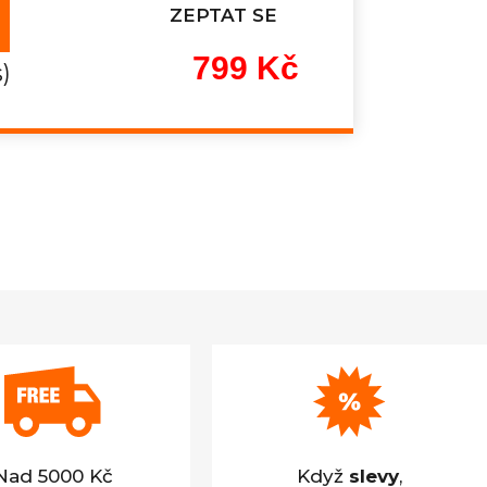
ZEPTAT SE
799 Kč
s)
Měrná
cena:
Nad 5000 Kč
Když
slevy
,