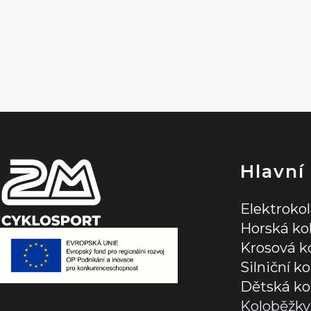
Z
á
p
a
t
í
Hlavní
Elektroko
Horská ko
Krosová k
Silniční ko
Dětská ko
Koloběžky