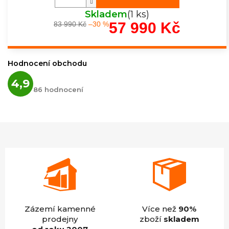
Skladem
(1 ks)
57 990 Kč
83 990 Kč
–30 %
Měrná
cena:
Hodnocení obchodu
Průměrné
4,9
hodnocení
86 hodnocení
obchodu
je
4,9
z
5
hvězdiček.
Zázemí kamenné
Více než
90%
prodejny
zboží
skladem