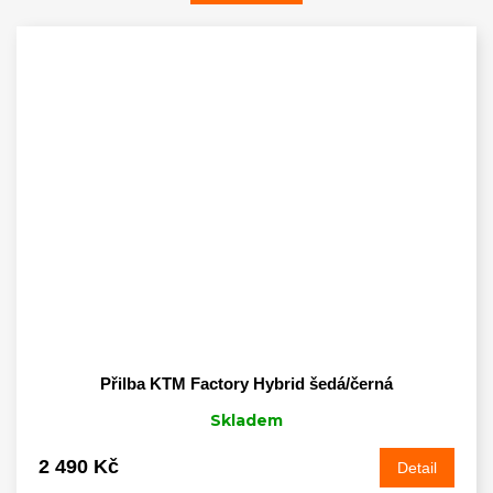
Přilba KTM Factory Hybrid šedá/černá
Skladem
2 490 Kč
Detail