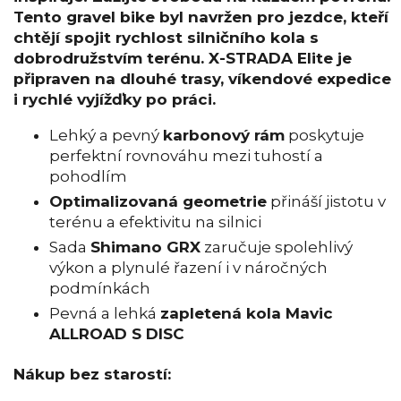
Tento gravel bike byl navržen pro jezdce, kteří
chtějí spojit rychlost silničního kola s
dobrodružstvím terénu. X-STRADA Elite je
připraven na dlouhé trasy, víkendové expedice
i rychlé vyjížďky po práci.
Lehký a pevný
karbonový rám
poskytuje
perfektní rovnováhu mezi tuhostí a
pohodlím
Optimalizovaná geometrie
přináší jistotu v
terénu a efektivitu na silnici
Sada
Shimano GRX
zaručuje spolehlivý
výkon a plynulé řazení i v náročných
podmínkách
Pevná a lehká
zapletená kola Mavic
ALLROAD S DISC
Nákup bez starostí: