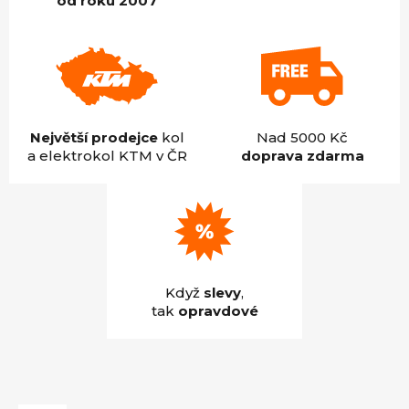
od roku 2007
Největší prodejce
kol
Nad 5000 Kč
a elektrokol KTM v ČR
doprava zdarma
Když
slevy
,
tak
opravdové