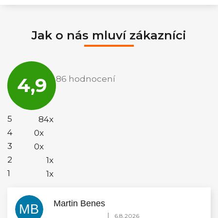
Jak o nás mluví zákazníci
Průměrné
hodnocení
4,9
86 hodnocení
obchodu
je
4,9
z
5
5
84x
hvězdiček.
4
0x
3
0x
2
1x
1
1x
Martin Benes
MB
Hodnocení obchodu je 5 z 5 hvězdiček.
|
6.8.2026