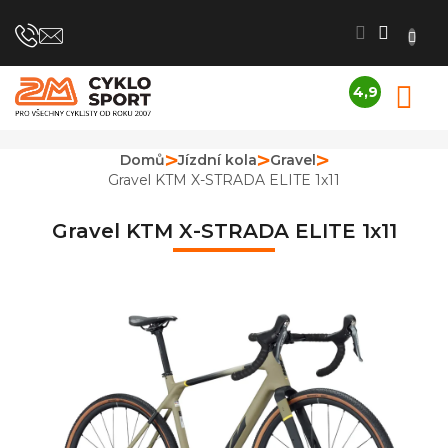
Přejít
na
obsah
4,9
N
Průměrné
K
hodnocení
obchodu
Domů
Jízdní kola
Gravel
je
Gravel KTM X-STRADA ELITE 1x11
4,9
z
5
Gravel KTM X-STRADA ELITE 1x11
hvězdiček.