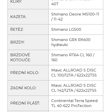
KLIKY:
40T
Shimano Deore M5100-11
KAZETA:
/ 11-42
ŘETĚZ:
Shimano LG500
Shimano GRX RX400
BRZDY:
hydraulic
BRZDOVÉ
Shimano RT64 CL 160 /
KOTOUČE:
160
Mavic ALLROAD S DISC
PŘEDNÍ KOLO:
CL 100/12TA / 622x22TSS
Mavic ALLROAD S DISC
ZADNÍ KOLO:
CL 142/12TA / 622x22TSS
Continental Terra Speed
PŘEDNÍ PLÁŠŤ:
TL 40-622 ProTection