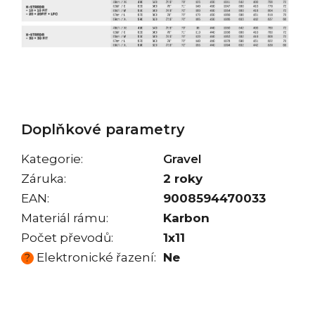
Doplňkové parametry
Kategorie
:
Gravel
Záruka
:
2 roky
EAN
:
9008594470033
Materiál rámu
:
Karbon
Počet převodů
:
1x11
Elektronické řazení
:
Ne
?