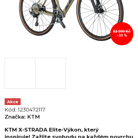
83 990 Kč
–30 %
Akce
Kód:
1230472117
Značka:
KTM
KTM X-STRADA Elite-Výkon, který
inspiruje! Zažijte svobodu na každém povrchu.