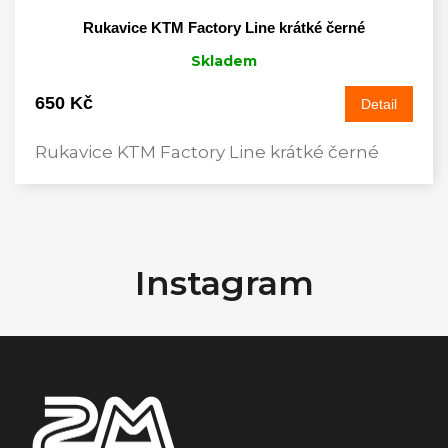
Rukavice KTM Factory Line krátké černé
Skladem
650 Kč
Detail
Rukavice KTM Factory Line krátké černé
Z
á
Instagram
p
a
t
í