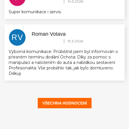
Hodnocení obchodu je 5 z 5 hvězdiček.
|
14.5.2026
Super komunikace i servis.
Roman Votava
RV
Hodnocení obchodu je 5 z 5 hvězdiček.
|
19.3.2026
Výborná komunikace: Průběžně jsem byl informován o
přesném termínu dodání Ochota: Díky za pomoc s
manipulací a naložením do auta a nabídkou sestavení
Profesionalita: Vše proběhlo tak, jak bylo domluveno.
Děkuji
VŠECHNA HODNOCENÍ
Z