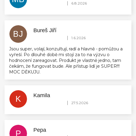
Hodnocení obchodu je 5 z 5 hvězdiček.
|
6.8.2026
Bureš Jiří
BJ
Hodnocení obchodu je 5 z 5 hvězdiček.
|
1.6.2026
Jsou super, volají, konzultují, radí a hlavně - pomůžou a
vyřeší. Po dlouhé době mi stojí za to na výzvu o
hodnocení zareagovat. Produkt je vlastně jedno, tam
čekám, že fungovat bude. Ale přístup lidí je SUPER!!!
MOC DĚKUJU.
Kamila
K
Hodnocení obchodu je 5 z 5 hvězdiček.
|
27.5.2026
Pepa
P