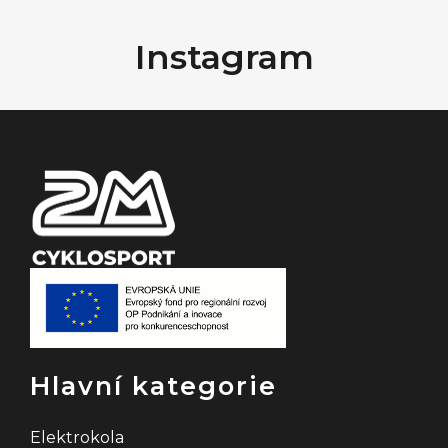
á
Instagram
p
a
t
í
Hlavní kategorie
Elektrokola