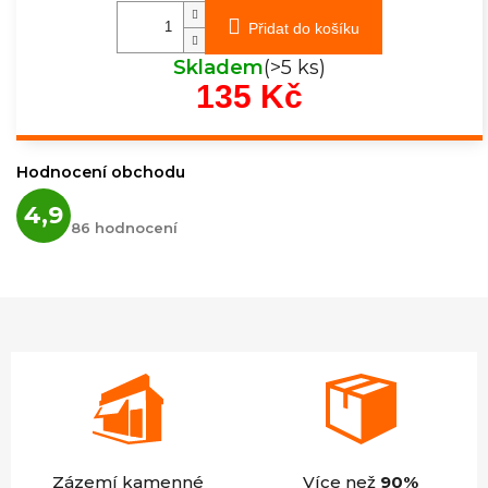
Přidat do košíku
Skladem
(>5 ks)
135 Kč
Měrná
cena:
Hodnocení obchodu
Průměrné
4,9
hodnocení
86 hodnocení
obchodu
je
4,9
z
5
hvězdiček.
Zázemí kamenné
Více než
90%