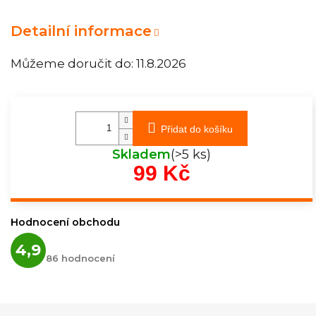
Detailní informace
Můžeme doručit do:
11.8.2026
Přidat do košíku
Skladem
(>5 ks)
99 Kč
Měrná
cena:
Hodnocení obchodu
Průměrné
4,9
hodnocení
86 hodnocení
obchodu
je
4,9
z
5