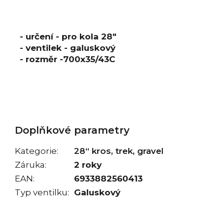
- určení - pro kola 28"
- ventilek - galuskový
- rozměr -700x35/43C
Doplňkové parametry
Kategorie
:
28“ kros, trek, gravel
Záruka
:
2 roky
EAN
:
6933882560413
Typ ventilku
:
Galuskový