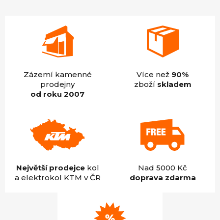
hvězdiček.
Zázemí kamenné
Více než
90%
prodejny
zboží
skladem
od roku 2007
Největší prodejce
kol
Nad 5000 Kč
a elektrokol KTM v ČR
doprava zdarma