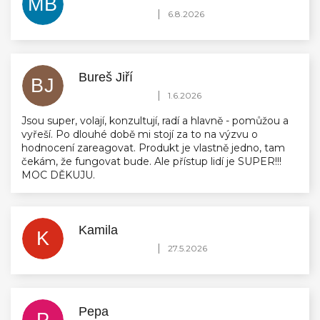
MB
Hodnocení obchodu je 5 z 5 hvězdiček.
|
6.8.2026
Bureš Jiří
BJ
Hodnocení obchodu je 5 z 5 hvězdiček.
|
1.6.2026
Jsou super, volají, konzultují, radí a hlavně - pomůžou a
vyřeší. Po dlouhé době mi stojí za to na výzvu o
hodnocení zareagovat. Produkt je vlastně jedno, tam
čekám, že fungovat bude. Ale přístup lidí je SUPER!!!
MOC DĚKUJU.
Kamila
K
Hodnocení obchodu je 5 z 5 hvězdiček.
|
27.5.2026
Pepa