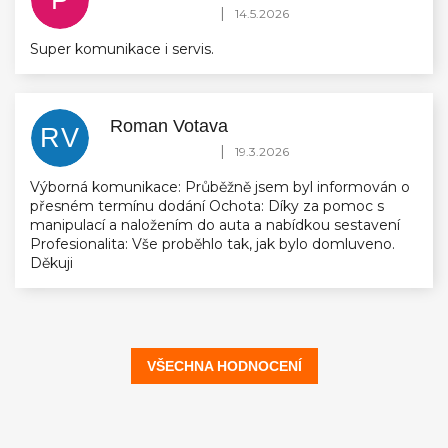
P
Hodnocení obchodu je 5 z 5 hvězdiček.
|
14.5.2026
Super komunikace i servis.
Roman Votava
RV
Hodnocení obchodu je 5 z 5 hvězdiček.
|
19.3.2026
Výborná komunikace: Průběžně jsem byl informován o
přesném termínu dodání Ochota: Díky za pomoc s
manipulací a naložením do auta a nabídkou sestavení
Profesionalita: Vše proběhlo tak, jak bylo domluveno.
Děkuji
VŠECHNA HODNOCENÍ