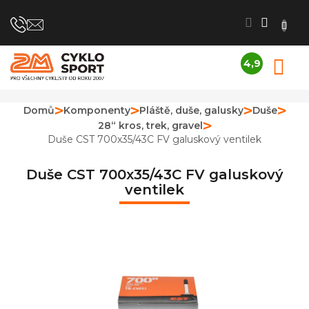
Přejít
na
obsah
4,9
N
Průměrné
K
hodnocení
obchodu
Domů
Komponenty
Pláště, duše, galusky
Duše
je
28“ kros, trek, gravel
4,9
z
Duše CST 700x35/43C FV galuskový ventilek
5
hvězdiček.
Duše CST 700x35/43C FV galuskový
ventilek