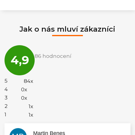
Jak o nás mluví zákazníci
Průměrné
hodnocení
4,9
86 hodnocení
obchodu
je
4,9
z
5
5
84x
hvězdiček.
4
0x
3
0x
2
1x
1
1x
Martin Benes