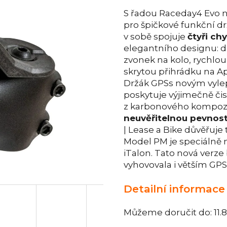
S řadou Raceday4 Evo 
pro špičkové funkční drž
v sobě spojuje
čtyři ch
elegantního designu: d
zvonek na kolo, rychlou
skrytou přihrádku na Ap
Držák GPSs novým vyl
poskytuje výjimečně čist
z karbonového kompozi
neuvěřitelnou pevnos
| Lease a Bike důvěřuj
Model PM je speciálně n
iTalon. Tato nová verz
vyhovovala i větším GPS
Detailní informace
Můžeme doručit do:
11.