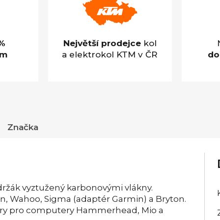
%
Největší prodejce
kol
em
a elektrokol KTM v ČR
do
Značka
ržák vyztužený karbonovými vlákny.
n, Wahoo, Sigma (adaptér Garmin) a Bryton.
aptéry pro computery Hammerhead, Mio a