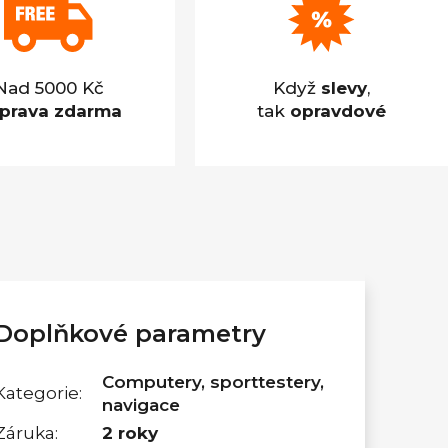
Nad 5000 Kč
Když
slevy
,
prava zdarma
tak
opravdové
Doplňkové parametry
Computery, sporttestery,
Kategorie
:
navigace
Záruka
:
2 roky