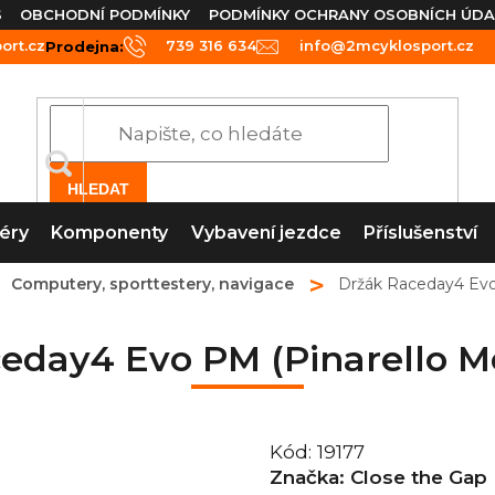
S
OBCHODNÍ PODMÍNKY
PODMÍNKY OCHRANY OSOBNÍCH ÚDA
rt.cz
739 316 634
info@2mcyklosport.cz
Prodejna:
HLEDAT
éry
Komponenty
Vybavení jezdce
Příslušenství
Computery, sporttestery, navigace
Držák Raceday4 Evo 
eday4 Evo PM (Pinarello Mo
Kód:
19177
Značka:
Close the Gap