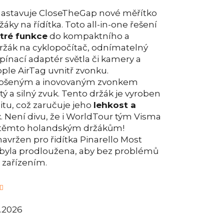
nastavuje CloseTheGap nové měřítko
áky na řídítka. Toto all-in-one řešení
ytré funkce
do kompaktního a
ržák na cyklopočítač, odnímatelný
pínací adaptér světla či kamery a
ple AirTag uvnitř zvonku.
epšeným a inovovaným zvonkem
ý a silný zvuk. Tento držák je vyroben
tu, což zaručuje jeho
lehkost a
t
. Není divu, že i WorldTour tým Visma
e těmto holandským držákům!
avržen pro řidítka Pinarello Most
e byla prodloužena, aby bez problémů
 zařízením.
8.2026