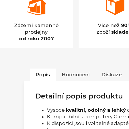
Zázemí kamenné
Více než
90
prodejny
zboží
sklad
od roku 2007
Popis
Hodnocení
Diskuze
Detailní popis produktu
Vysoce
kvalitní, odolný a lehký
d
Kompatibilní s computery Garmi
K dispozici jsou i volitelné ad