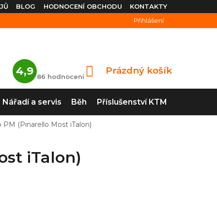
JŮ
BLOG
HODNOCENÍ OBCHODU
KONTAKTY
Přihlášení
Průměrné
4,9
Prázdný košík
NÁKUPNÍ
hodnocení
86 hodnocení
obchodu
KOŠÍK
je
4,9
Nářadí a servis
Běh
Příslušenství KTM
z
5
hvězdiček.
PM (Pinarello Most iTalon)
st iTalon)