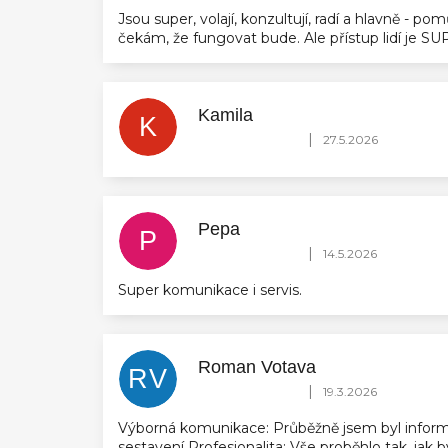
Jsou super, volají, konzultují, radí a hlavně - 
čekám, že fungovat bude. Ale přístup lidí je 
Kamila
K
Hodnocení obchodu je 5 z 5 hvězdič
|
27.5.2026
Pepa
P
Hodnocení obchodu je 5 z 5 hvězdič
|
14.5.2026
Super komunikace i servis.
Roman Votava
RV
Hodnocení obchodu je 5 z 5 hvězdič
|
19.3.2026
Výborná komunikace: Průběžně jsem byl inform
sestavení Profesionalita: Vše proběhlo tak, jak