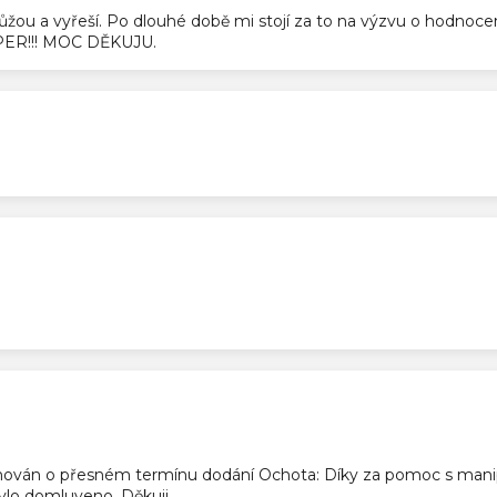
pomůžou a vyřeší. Po dlouhé době mi stojí za to na výzvu o hodnoc
SUPER!!! MOC DĚKUJU.
ek.
ek.
ek.
ován o přesném termínu dodání Ochota: Díky za pomoc s manip
 bylo domluveno. Děkuji