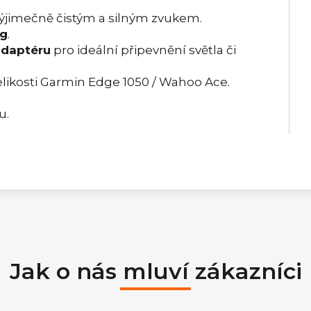
ýjimečně čistým a silným zvukem.
ag
.
adaptéru
pro ideální připevnění světla či
elikosti Garmin Edge 1050 / Wahoo Ace.
u.
Jak o nás mluví zákazníci