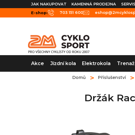
Přejít
JAK NAKUPOVAT
KAMENNÁ PRODEJNA
SERVI
na
703 151 600
eshop@2mcyklospo
E-shop:
obsah
Akce
Jízdní kola
Elektrokola
Trenaž
Domů
Příslušenství
Držák Rac