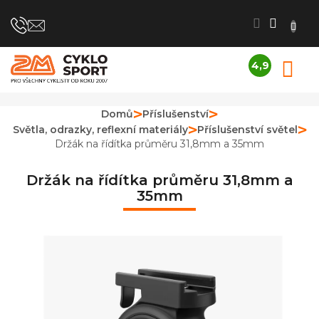
Přejít
na
obsah
4,9
N
Průměrné
K
hodnocení
obchodu
Domů
Příslušenství
je
Světla, odrazky, reflexní materiály
Příslušenství světel
4,9
z
Držák na řídítka průměru 31,8mm a 35mm
5
hvězdiček.
Držák na řídítka průměru 31,8mm a
35mm