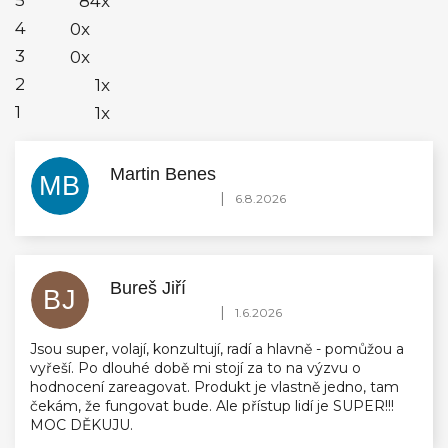
84x
hvězdiček.
4
0x
3
0x
2
1x
1
1x
Martin Benes
MB
Hodnocení obchodu je 5 z 5 hvězdiček.
|
6.8.2026
Bureš Jiří
BJ
Hodnocení obchodu je 5 z 5 hvězdiček.
|
1.6.2026
Jsou super, volají, konzultují, radí a hlavně - pomůžou a
vyřeší. Po dlouhé době mi stojí za to na výzvu o
hodnocení zareagovat. Produkt je vlastně jedno, tam
čekám, že fungovat bude. Ale přístup lidí je SUPER!!!
MOC DĚKUJU.