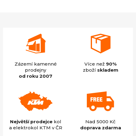
je
4,9
z
5
hvězdiček.
Zázemí kamenné
Více než
90%
prodejny
zboží
skladem
od roku 2007
Největší prodejce
kol
Nad 5000 Kč
a elektrokol KTM v ČR
doprava zdarma