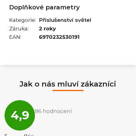
Doplňkové parametry
Kategorie
:
Příslušenství světel
Záruka
:
2 roky
EAN
:
6970232530191
Jak o nás mluví zákazníci
Průměrné
hodnocení
4,9
86 hodnocení
obchodu
je
4,9
z
5
5