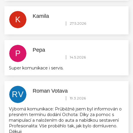
Kamila
K
Hodnocení obchodu je 5 z 5 hvězdiček.
|
27.5.2026
Pepa
P
Hodnocení obchodu je 5 z 5 hvězdiček.
|
14.5.2026
Super komunikace i servis.
Roman Votava
RV
Hodnocení obchodu je 5 z 5 hvězdiček.
|
19.3.2026
Výborná komunikace: Průběžně jsem byl informován o
přesném termínu dodání Ochota: Díky za pomoc s
manipulací a naložením do auta a nabídkou sestavení
Profesionalita: Vše proběhlo tak, jak bylo domluveno.
Děkuji