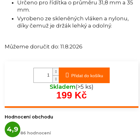
Určeno pro řídítka o průměru 31,8 mm a 35
mm.
Vyrobeno ze skleněných vláken a nylonu,
díky čemuž je držák lehký a odolný.
Můžeme doručit do:
11.8.2026
Přidat do košíku
Skladem
(>5 ks)
199 Kč
Měrná
cena:
Hodnocení obchodu
Průměrné
4,9
hodnocení
86 hodnocení
obchodu