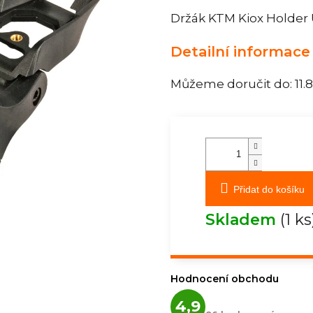
Držák KTM Kiox Holder 
Detailní informace
Můžeme doručit do:
11.
Přidat do košíku
Skladem
(1 ks
Hodnocení obchodu
Průměrné
4,9
hodnocení