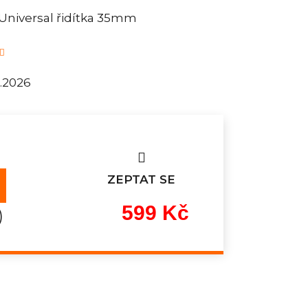
Universal řidítka 35mm
8.2026
ZEPTAT SE
599 Kč
)
Měrná
cena: