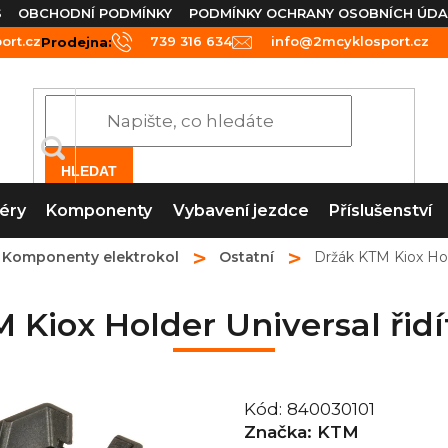
S
OBCHODNÍ PODMÍNKY
PODMÍNKY OCHRANY OSOBNÍCH ÚDA
rt.cz
739 316 634
info@2mcyklosport.cz
Prodejna:
HLEDAT
éry
Komponenty
Vybavení jezdce
Příslušenství
Komponenty elektrokol
Ostatní
Držák KTM Kiox Hol
 Kiox Holder Universal ři
Kód:
840030101
Značka:
KTM