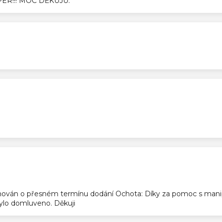
SUPER!!! MOC DĚKUJU.
ek.
ek.
ek.
ován o přesném termínu dodání Ochota: Díky za pomoc s manip
 bylo domluveno. Děkuji