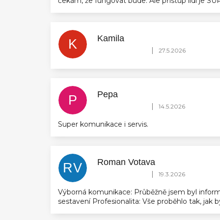
čekám, že fungovat bude. Ale přístup lidí je 
Kamila
K
Hodnocení obchodu je 5 z 5 hvězdič
|
27.5.2026
Pepa
P
Hodnocení obchodu je 5 z 5 hvězdič
|
14.5.2026
Super komunikace i servis.
Roman Votava
RV
Hodnocení obchodu je 5 z 5 hvězdič
|
19.3.2026
Výborná komunikace: Průběžně jsem byl inform
sestavení Profesionalita: Vše proběhlo tak, jak