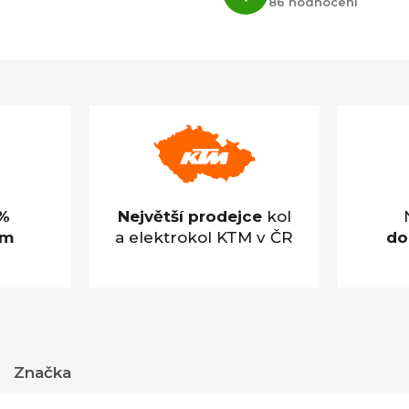
86 hodnocení
obchodu
je
4,9
z
5
hvězdiček.
%
Největší prodejce
kol
em
a elektrokol KTM v ČR
do
Značka