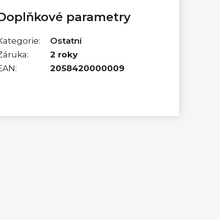
Doplňkové parametry
Kategorie
:
Ostatní
Záruka
:
2 roky
EAN
:
2058420000009