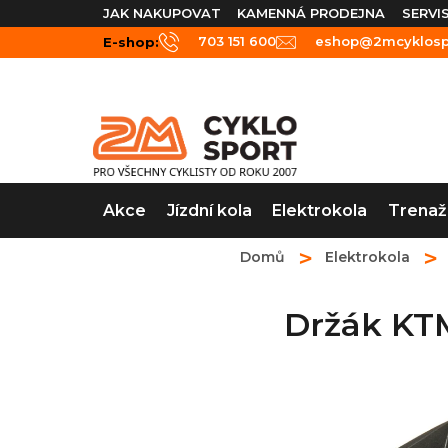
Přejít
JAK NAKUPOVAT
KAMENNÁ PRODEJNA
SERVI
na
703 151 600
eshop@2mcyklospo
E-shop:
obsah
Akce
Jízdní kola
Elektrokola
Trenaž
Domů
Elektrokola
Držák KTM