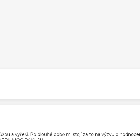
ek.
ek.
pomůžou a vyřeší. Po dlouhé době mi stojí za to na výzvu o hodnoc