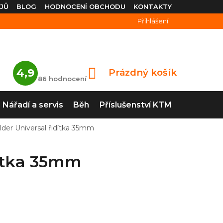
JŮ
BLOG
HODNOCENÍ OBCHODU
KONTAKTY
Přihlášení
Průměrné
4,9
Prázdný košík
NÁKUPNÍ
hodnocení
86 hodnocení
obchodu
KOŠÍK
je
4,9
Nářadí a servis
Běh
Příslušenství KTM
z
5
hvězdiček.
der Universal řidítka 35mm
dítka 35mm