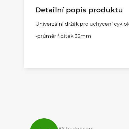
Detailní popis produktu
Univerzální držák pro uchycení cykl
-průměr řidítek 35mm
Průměrné
hodnocení
86 hodnocení