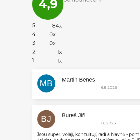
4,9
obchodu
je
4,9
z
5
5
84x
hvězdiček.
4
0x
3
0x
2
1x
1
1x
Martin Benes
MB
Hodnocení obchodu je 5 z 5 hvězdič
|
6.8.2026
Bureš Jiří
BJ
Hodnocení obchodu je 5 z 5 hvězdič
|
1.6.2026
Jsou super, volají, konzultují, radí a hlavně - 