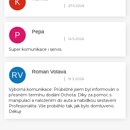
K
Hodnocení obchodu je 5 z 5 hvězdiček.
|
27.5.2026
Pepa
P
Hodnocení obchodu je 5 z 5 hvězdiček.
|
14.5.2026
Super komunikace i servis.
Roman Votava
RV
Hodnocení obchodu je 5 z 5 hvězdiček.
|
19.3.2026
Výborná komunikace: Průběžně jsem byl informován o
přesném termínu dodání Ochota: Díky za pomoc s
manipulací a naložením do auta a nabídkou sestavení
Profesionalita: Vše proběhlo tak, jak bylo domluveno.
Děkuji