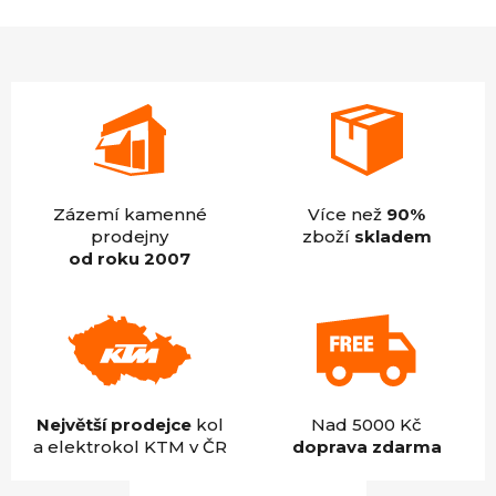
4,9
z
5
hvězdiček.
Zázemí kamenné
Více než
90%
prodejny
zboží
skladem
od roku 2007
Největší prodejce
kol
Nad 5000 Kč
a elektrokol KTM v ČR
doprava zdarma