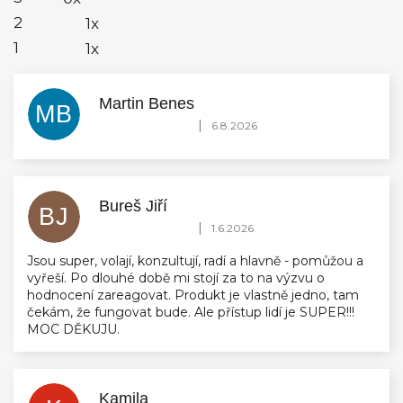
2
1x
1
1x
Martin Benes
MB
Hodnocení obchodu je 5 z 5 hvězdiček.
|
6.8.2026
Bureš Jiří
BJ
Hodnocení obchodu je 5 z 5 hvězdiček.
|
1.6.2026
Jsou super, volají, konzultují, radí a hlavně - pomůžou a
vyřeší. Po dlouhé době mi stojí za to na výzvu o
hodnocení zareagovat. Produkt je vlastně jedno, tam
čekám, že fungovat bude. Ale přístup lidí je SUPER!!!
MOC DĚKUJU.
Kamila