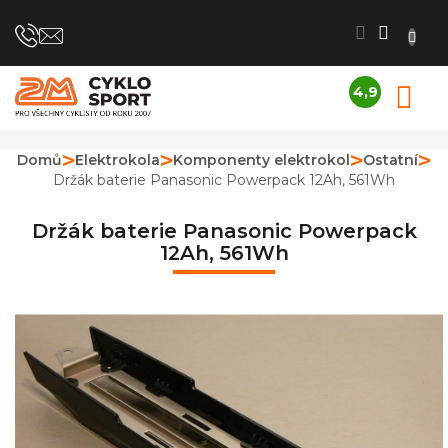
Přejít
na
obsah
4,9
N
Průměrné
K
hodnocení
obchodu
Domů
Elektrokola
Komponenty elektrokol
Ostatní
je
Držák baterie Panasonic Powerpack 12Ah, 561Wh
4,9
z
5
Držák baterie Panasonic Powerpack
hvězdiček.
12Ah, 561Wh