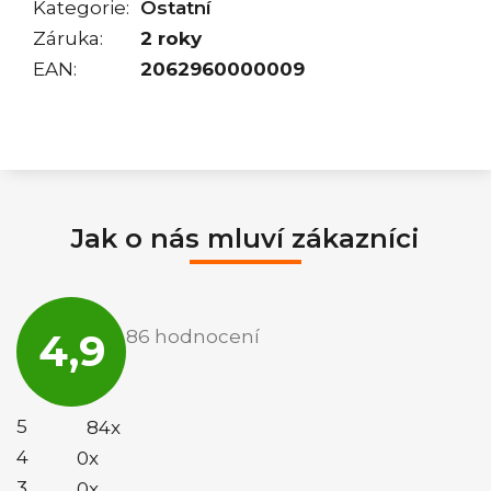
Kategorie
:
Ostatní
Záruka
:
2 roky
EAN
:
2062960000009
Jak o nás mluví zákazníci
Průměrné
hodnocení
4,9
86 hodnocení
obchodu
je
4,9
z
5
5
84x
hvězdiček.
4
0x
3
0x