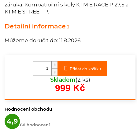
záruka. Kompatibilní s koly KTM E RACE P 27,5 a
KTM E STREET P.
Detailní informace
Můžeme doručit do:
11.8.2026
Přidat do košíku
Skladem
(2 ks)
999 Kč
Měrná
cena:
Hodnocení obchodu
Průměrné
4,9
hodnocení
86 hodnocení
obchodu
je