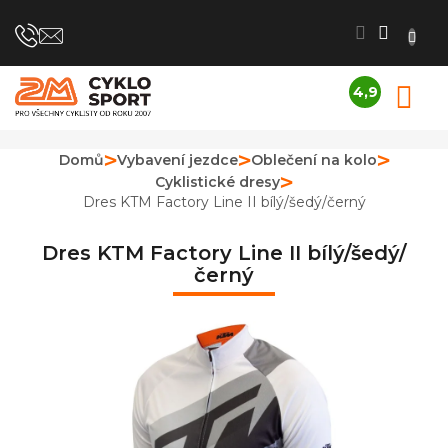
Přejít
na
obsah
4,9
N
Průměrné
K
hodnocení
obchodu
Domů
Vybavení jezdce
Oblečení na kolo
je
Cyklistické dresy
4,9
z
Dres KTM Factory Line II bílý/šedý/černý
5
hvězdiček.
Dres KTM Factory Line II bílý/šedý/
černý