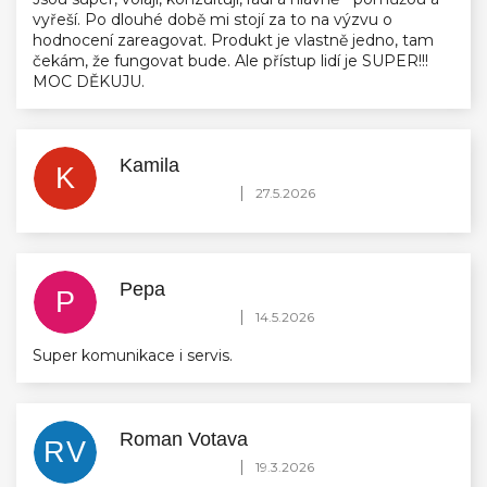
vyřeší. Po dlouhé době mi stojí za to na výzvu o
hodnocení zareagovat. Produkt je vlastně jedno, tam
čekám, že fungovat bude. Ale přístup lidí je SUPER!!!
MOC DĚKUJU.
Kamila
K
Hodnocení obchodu je 5 z 5 hvězdiček.
|
27.5.2026
Pepa
P
Hodnocení obchodu je 5 z 5 hvězdiček.
|
14.5.2026
Super komunikace i servis.
Roman Votava
RV
Hodnocení obchodu je 5 z 5 hvězdiček.
|
19.3.2026