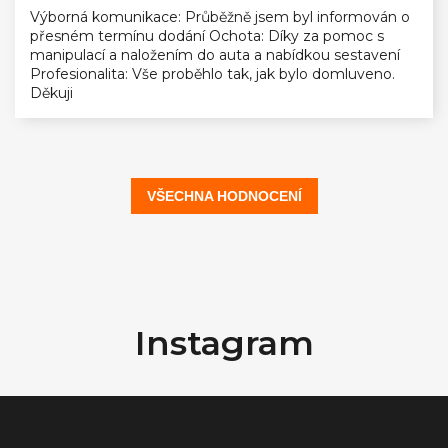
Výborná komunikace: Průběžně jsem byl informován o
přesném termínu dodání Ochota: Díky za pomoc s
manipulací a naložením do auta a nabídkou sestavení
Profesionalita: Vše proběhlo tak, jak bylo domluveno.
Děkuji
VŠECHNA HODNOCENÍ
Z
á
Instagram
p
a
t
í