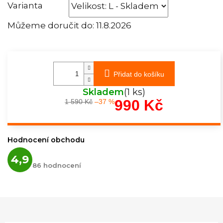
Varianta
Můžeme doručit do:
11.8.2026
Přidat do košíku
Skladem
(1 ks)
990 Kč
1 590 Kč
–37 %
Měrná
cena:
Hodnocení obchodu
Průměrné
4,9
hodnocení
86 hodnocení
obchodu
je
4,9
z
5
hvězdiček.