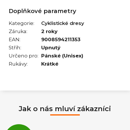
Doplňkové parametry
Kategorie
:
Cyklistické dresy
Záruka
:
2 roky
EAN
:
9008594211353
Střih
:
Upnutý
Určeno pro
:
Pánské (Unisex)
Rukávy
:
Krátké
Jak o nás mluví zákazníci
Průměrné