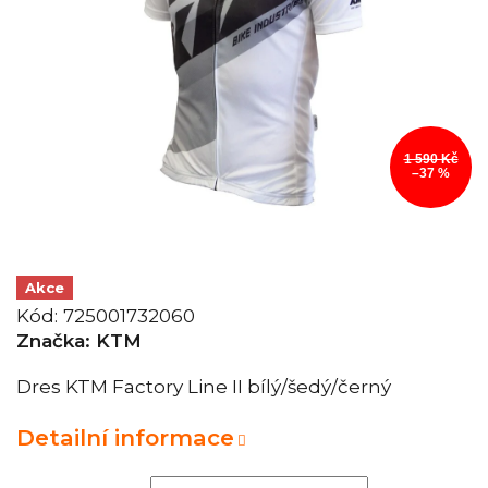
1 590 Kč
–37 %
Akce
Kód:
725001732060
Značka:
KTM
Dres KTM Factory Line II bílý/šedý/černý
Detailní informace