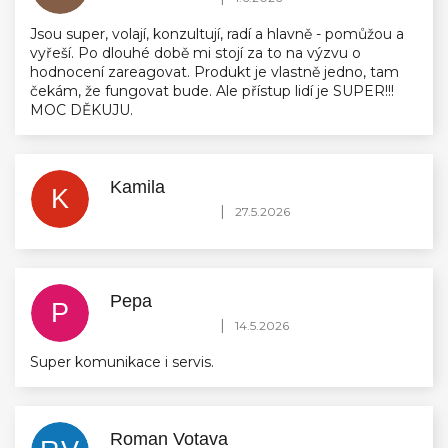
Jsou super, volají, konzultují, radí a hlavně - pomůžou a
vyřeší. Po dlouhé době mi stojí za to na výzvu o
hodnocení zareagovat. Produkt je vlastně jedno, tam
čekám, že fungovat bude. Ale přístup lidí je SUPER!!!
MOC DĚKUJU.
Kamila
K
Hodnocení obchodu je 5 z 5 hvězdiček.
|
27.5.2026
Pepa
P
Hodnocení obchodu je 5 z 5 hvězdiček.
|
14.5.2026
Super komunikace i servis.
Roman Votava