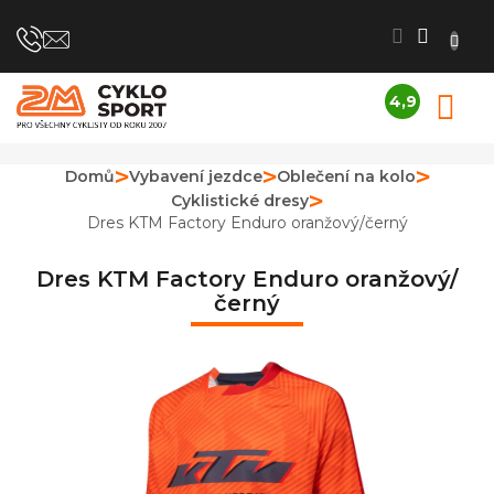
Přejít
na
obsah
4,9
N
Průměrné
K
hodnocení
obchodu
Domů
Vybavení jezdce
Oblečení na kolo
je
Cyklistické dresy
4,9
z
Dres KTM Factory Enduro oranžový/černý
5
hvězdiček.
Dres KTM Factory Enduro oranžový/
černý