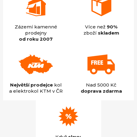
Zázemí kamenné
Více než
90%
prodejny
zboží
skladem
od roku 2007
Největší prodejce
kol
Nad 5000 Kč
a elektrokol KTM v ČR
doprava zdarma
Když
slevy
,