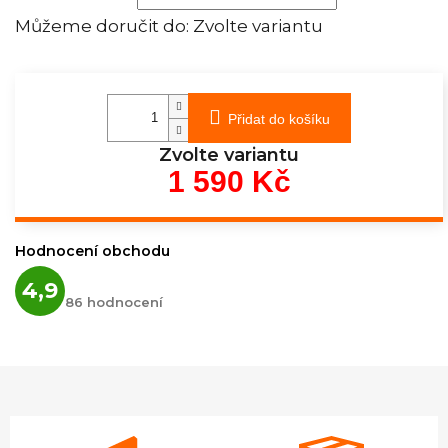
Můžeme doručit do:
Zvolte variantu
Přidat do košíku
Zvolte variantu
1 590 Kč
Měrná
cena:
Hodnocení obchodu
Průměrné
4,9
hodnocení
86 hodnocení
obchodu
je
4,9
z
5
hvězdiček.