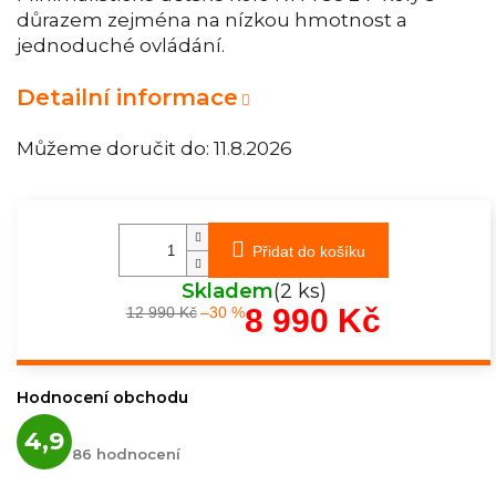
důrazem zejména na nízkou hmotnost a
jednoduché ovládání.
Detailní informace
Můžeme doručit do:
11.8.2026
Přidat do košíku
Skladem
(2 ks)
8 990 Kč
12 990 Kč
–30 %
Měrná
cena:
Hodnocení obchodu
Průměrné
4,9
hodnocení
86 hodnocení
obchodu
je