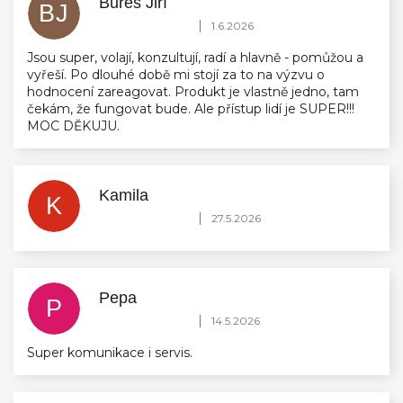
Bureš Jiří
BJ
Hodnocení obchodu je 5 z 5 hvězdiček.
|
1.6.2026
Jsou super, volají, konzultují, radí a hlavně - pomůžou a
vyřeší. Po dlouhé době mi stojí za to na výzvu o
hodnocení zareagovat. Produkt je vlastně jedno, tam
čekám, že fungovat bude. Ale přístup lidí je SUPER!!!
MOC DĚKUJU.
Kamila
K
Hodnocení obchodu je 5 z 5 hvězdiček.
|
27.5.2026
Pepa
P
Hodnocení obchodu je 5 z 5 hvězdiček.
|
14.5.2026
Super komunikace i servis.