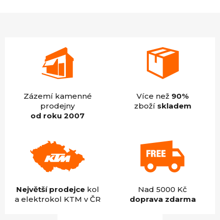
4,9
z
5
hvězdiček.
Zázemí kamenné
Více než
90%
prodejny
zboží
skladem
od roku 2007
Největší prodejce
kol
Nad 5000 Kč
a elektrokol KTM v ČR
doprava zdarma