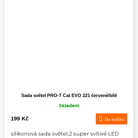
Sada světel PRO-T Cat EVO 221 červené/bílé
Skladem
199 Kč
Do košíku
silikonová sada světel,2 super svítivé LED