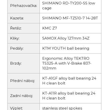
SHIMANO RD-TY200-SS low
Přehazovačka:
cage
Kazeta:
SHIMANO MF-TZ510-7 14-28T
Řetěz:
KMC Z7
Kliky:
SAMOX Alloy 127mm 34Z
Pedály:
KTM YOUTH ball bearing
Ergonomic Alloy TEKTRO
Brzdy:
TS325-A with V-Brake 837-
102mm
KT-A1GF alloy ball bearing 24
Přední náboj:
H clean bolt
KT-A11R alloy ball bearing 24
Zadní náboj:
H clean bolt
Výplet:
stainless steel spokes