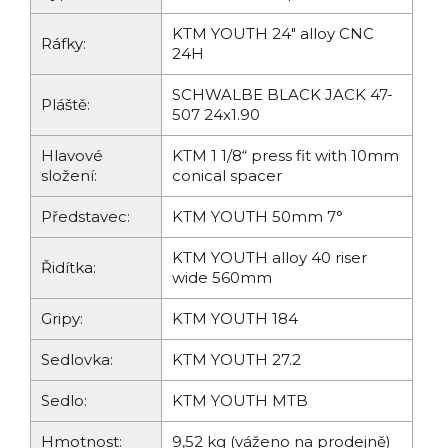
KTM YOUTH 24" alloy CNC
Ráfky:
24H
SCHWALBE BLACK JACK 47-
Pláště:
507 24x1.90
Hlavové
KTM 1 1/8“ press fit with 10mm
složení:
conical spacer
Představec:
KTM YOUTH 50mm 7°
KTM YOUTH alloy 40 riser
Řidítka:
wide 560mm
Gripy:
KTM YOUTH 184
Sedlovka:
KTM YOUTH 27.2
Sedlo:
KTM YOUTH MTB
Hmotnost:
9,52 kg (váženo na prodejně)