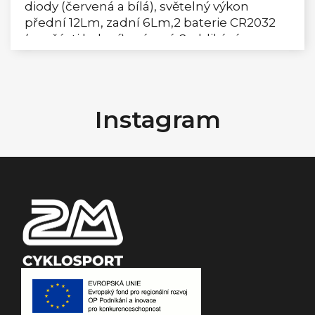
diody (červená a bílá), světelný výkon
přední 12Lm, zadní 6Lm,2 baterie CR2032
(součásti balení), svícení, 2 x blikání,
voděodolné,...
Z
á
Instagram
p
a
t
í