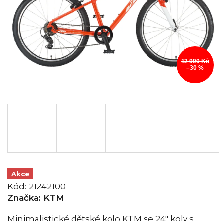
12 990 Kč
–30 %
Akce
Kód:
21242100
Značka:
KTM
Minimalistické dětské kolo KTM se 24" koly s