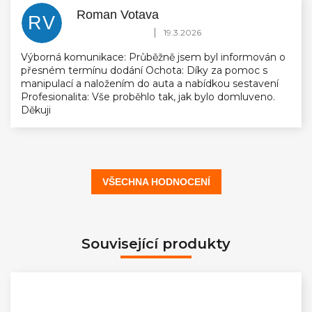
Roman Votava
RV
Hodnocení obchodu je 5 z 5 hvězdiček.
|
19.3.2026
Výborná komunikace: Průběžně jsem byl informován o
přesném termínu dodání Ochota: Díky za pomoc s
manipulací a naložením do auta a nabídkou sestavení
Profesionalita: Vše proběhlo tak, jak bylo domluveno.
Děkuji
VŠECHNA HODNOCENÍ
Související produkty