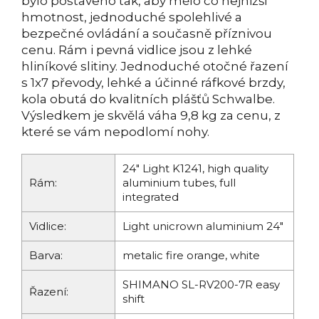
bylo postaveno tak, aby mělo co nejnižší
hmotnost, jednoduché spolehlivé a
bezpečné ovládání a současně příznivou
cenu. Rám i pevná vidlice jsou z lehké
hliníkové slitiny. Jednoduché otočné řazení
s 1x7 převody, lehké a účinné ráfkové brzdy,
kola obutá do kvalitních plášťů Schwalbe.
Výsledkem je skvělá váha 9,8 kg za cenu, z
které se vám nepodlomí nohy.
24" Light K1241, high quality
Rám:
aluminium tubes, full
integrated
Vidlice:
Light unicrown aluminium 24"
Barva:
metalic fire orange, white
SHIMANO SL-RV200-7R easy
Řazení:
shift