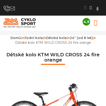
Přejít
na
obsah
4,9
N
Průměrné
K
hodnocení
obchodu
Domů
Jízdní kola
Dětská kola
24“ (od 8 let)
je
Dětské kolo KTM WILD CROSS 24 fire orange
4,9
z
5
Dětské kolo KTM WILD CROSS 24 fire
hvězdiček.
orange