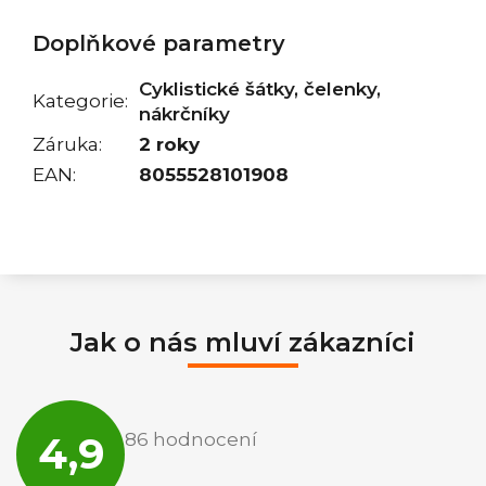
Doplňkové parametry
Cyklistické šátky, čelenky,
Kategorie
:
nákrčníky
Záruka
:
2 roky
EAN
:
8055528101908
Jak o nás mluví zákazníci
Průměrné
hodnocení
4,9
86 hodnocení
obchodu
je
4,9