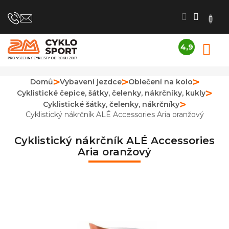
Přejít
na
obsah
4,9
N
Průměrné
K
hodnocení
obchodu
Domů
Vybavení jezdce
Oblečení na kolo
je
Cyklistické čepice, šátky, čelenky, nákrčníky, kukly
4,9
z
Cyklistické šátky, čelenky, nákrčníky
5
Cyklistický nákrčník ALÉ Accessories Aria oranžový
hvězdiček.
Cyklistický nákrčník ALÉ Accessories
Aria oranžový