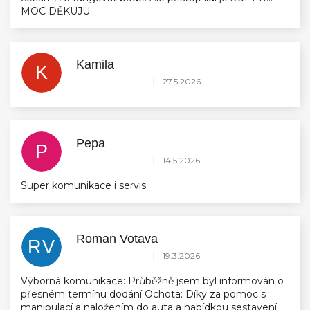
MOC DĚKUJU.
Kamila
K
Hodnocení obchodu je 5 z 5 hvězdiček.
|
27.5.2026
Pepa
P
Hodnocení obchodu je 5 z 5 hvězdiček.
|
14.5.2026
Super komunikace i servis.
Roman Votava
RV
Hodnocení obchodu je 5 z 5 hvězdiček.
|
19.3.2026
Výborná komunikace: Průběžně jsem byl informován o
přesném termínu dodání Ochota: Díky za pomoc s
manipulací a naložením do auta a nabídkou sestavení