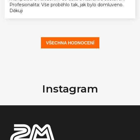
Profesionalita: Vše proběhlo tak, jak bylo domluveno.
Děkuji
VŠECHNA HODNOCENÍ
Z
á
Instagram
p
a
t
í