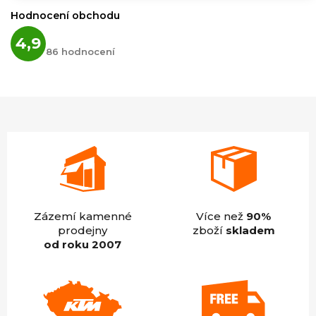
Hodnocení obchodu
Průměrné
4,9
hodnocení
86 hodnocení
obchodu
je
4,9
z
5
hvězdiček.
Zázemí kamenné
Více než
90%
prodejny
zboží
skladem
od roku 2007