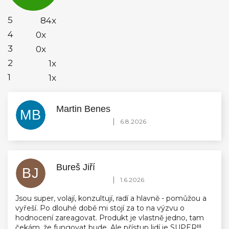
z
5
5
84x
hvězdiček.
4
0x
3
0x
2
1x
1
1x
Martin Benes
MB
Hodnocení obchodu je 5 z 5 hvězdiček.
|
6.8.2026
Bureš Jiří
BJ
Hodnocení obchodu je 5 z 5 hvězdiček.
|
1.6.2026
Jsou super, volají, konzultují, radí a hlavně - pomůžou a
vyřeší. Po dlouhé době mi stojí za to na výzvu o
hodnocení zareagovat. Produkt je vlastně jedno, tam
čekám, že fungovat bude. Ale přístup lidí je SUPER!!!