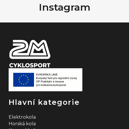
Instagram
p
a
t
í
Hlavní kategorie
Elektrokola
Horská kola