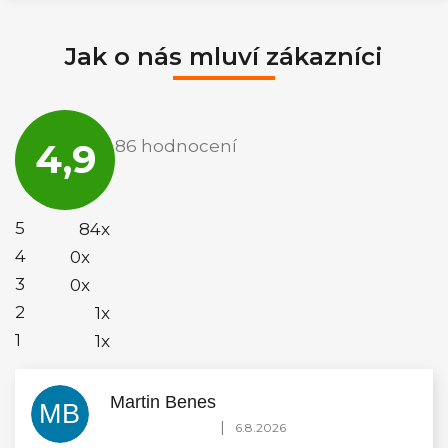
Jak o nás mluví zákazníci
Průměrné
hodnocení
4,9
86 hodnocení
obchodu
je
4,9
z
5
5
84x
hvězdiček.
4
0x
3
0x
2
1x
1
1x
Martin Benes
MB
Hodnocení obchodu je 5 z 5 hvězdiček.
|
6.8.2026