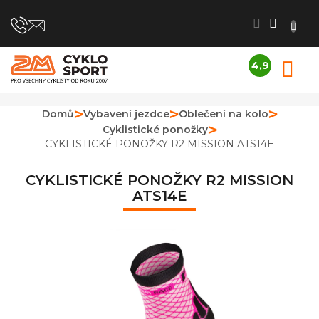
Přejít
na
obsah
4,9
N
Průměrné
K
hodnocení
obchodu
Domů
Vybavení jezdce
Oblečení na kolo
je
Cyklistické ponožky
4,9
z
CYKLISTICKÉ PONOŽKY R2 MISSION ATS14E
5
hvězdiček.
CYKLISTICKÉ PONOŽKY R2 MISSION
ATS14E