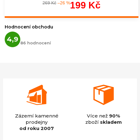
199 Kč
269 Kč
–26 %
Měrná
cena:
Hodnocení obchodu
Průměrné
4,9
hodnocení
86 hodnocení
obchodu
je
4,9
z
5
hvězdiček.
Zázemí kamenné
Více než
90%
prodejny
zboží
skladem
od roku 2007