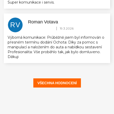
Super komunikace i servis.
Roman Votava
RV
Hodnocení obchodu je 5 z 5 hvězdiček.
|
19.3.2026
Výborná komunikace: Průběžně jsem byl informován o
přesném termínu dodání Ochota: Díky za pomoc s
manipulací a naložením do auta a nabídkou sestavení
Profesionalita: Vše proběhlo tak, jak bylo domluveno.
Děkuji
VŠECHNA HODNOCENÍ
Z
á