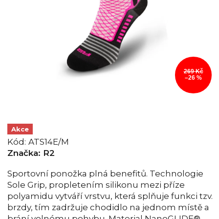
269 Kč
–26 %
Akce
Kód:
ATS14E/M
Značka:
R2
Sportovní ponožka plná benefitů. Technologie
Sole Grip, propletením silikonu mezi příze
polyamidu vytváří vrstvu, která splňuje funkci tzv.
brzdy, tím zadržuje chodidlo na jednom místě a
brání volnému pohybu. Material NanoGLIDE®