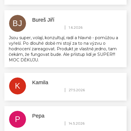
Bureš Jiří
BJ
Hodnocení obchodu je 5 z 5 hvězdiček.
|
1.6.2026
Jsou super, volají, konzultují, radí a hlavně - pomůžou a
vyřeší. Po dlouhé době mi stojí za to na výzvu o
hodnocení zareagovat. Produkt je vlastně jedno, tam
čekám, že fungovat bude. Ale přístup lidí je SUPER!!!
MOC DĚKUJU.
Kamila
K
Hodnocení obchodu je 5 z 5 hvězdiček.
|
27.5.2026
Pepa
P
Hodnocení obchodu je 5 z 5 hvězdiček.
|
14.5.2026