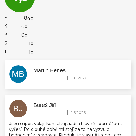
4,9
z
5
5
84x
hvězdiček.
4
0x
3
0x
2
1x
1
1x
Martin Benes
MB
Hodnocení obchodu je 5 z 5 hvězdiček.
|
6.8.2026
Bureš Jiří
BJ
Hodnocení obchodu je 5 z 5 hvězdiček.
|
1.6.2026
Jsou super, volají, konzultují, radí a hlavně - pomůžou a
vyřeší. Po dlouhé době mi stojí za to na výzvu o
hodnocení zareagovat. Produkt je vlastně jedno, tam