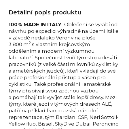
Detailní popis produktu
100% MADE IN ITALY
Oblečení se vyrábí od
návrhu po expedici výhradně na území Itálie
v závodě nedaleko Verony na ploše
2
3 800 m
s vlastním krejčovským
oddělením a moderní výzkumnou
laboratoří. Společnost tvoří tým stopadesáti
pracovníků (z velké části milovníků cyklistiky
a amatérských jezdců), kteří vkládají do své
práce profesionální přístup a vášeň pro
cyklistiku. Také profesionální i amatérské
týmy přispívají svou zpětnou vazbou
a pomáhají tak vyvíjet stále lepší dresy. Mezi
týmy, které jezdí v týmových dresech ALÉ,
patří například francouzská národní
reprezentace, tým Bardiani CSF, Neri Sottoli-
Yellow fluo, Bissel, SkyDive Dubai, Peroncino