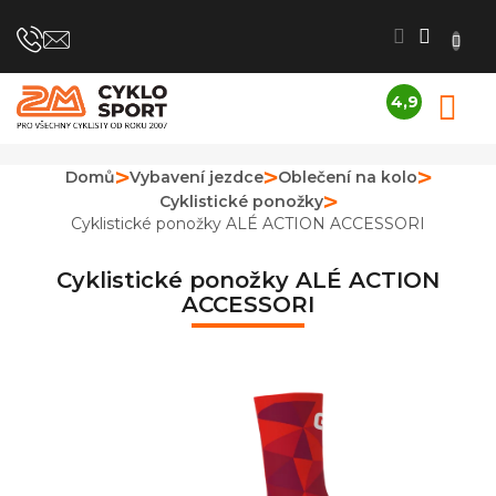
Přejít
na
obsah
4,9
N
Průměrné
K
hodnocení
obchodu
Domů
Vybavení jezdce
Oblečení na kolo
je
Cyklistické ponožky
4,9
z
Cyklistické ponožky ALÉ ACTION ACCESSORI
5
hvězdiček.
Cyklistické ponožky ALÉ ACTION
ACCESSORI