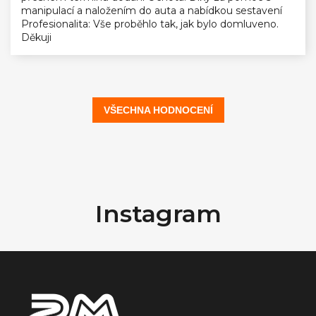
manipulací a naložením do auta a nabídkou sestavení
Profesionalita: Vše proběhlo tak, jak bylo domluveno.
Děkuji
VŠECHNA HODNOCENÍ
Z
á
Instagram
p
a
t
í