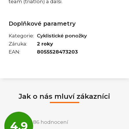
team (triatlon) a další.
Doplňkové parametry
Kategorie
:
Cyklistické ponožky
Záruka
:
2 roky
EAN
:
8055528473203
Jak o nás mluví zákazníci
Průměrné
hodnocení
4,9
86 hodnocení
obchodu
je