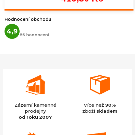
Měrná
cena:
Hodnocení obchodu
Průměrné
4,9
hodnocení
86 hodnocení
obchodu
je
4,9
z
5
hvězdiček.
Zázemí kamenné
Více než
90%
prodejny
zboží
skladem
od roku 2007