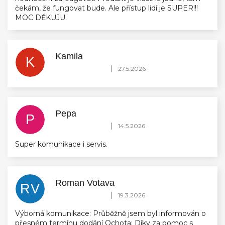
čekám, že fungovat bude. Ale přístup lidí je SUPER!!!
MOC DĚKUJU.
Kamila
K
Hodnocení obchodu je 5 z 5 hvězdiček.
|
27.5.2026
Pepa
P
Hodnocení obchodu je 5 z 5 hvězdiček.
|
14.5.2026
Super komunikace i servis.
Roman Votava
RV
Hodnocení obchodu je 5 z 5 hvězdiček.
|
19.3.2026
Výborná komunikace: Průběžně jsem byl informován o
přesném termínu dodání Ochota: Díky za pomoc s