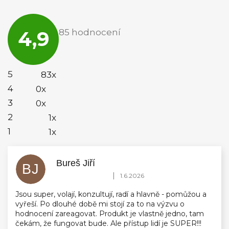
Průměrné
hodnocení
4,9
85 hodnocení
obchodu
je
4,9
z
5
5
83x
hvězdiček.
4
0x
3
0x
2
1x
1
1x
Bureš Jiří
BJ
Hodnocení obchodu je 5 z 5 hvězdiček.
|
1.6.2026
Jsou super, volají, konzultují, radí a hlavně - pomůžou a
vyřeší. Po dlouhé době mi stojí za to na výzvu o
hodnocení zareagovat. Produkt je vlastně jedno, tam
čekám, že fungovat bude. Ale přístup lidí je SUPER!!!