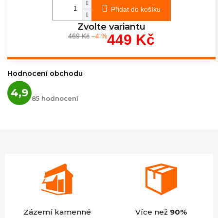
Přidat do košíku
Zvolte variantu
449 Kč
469 Kč
–4 %
Měrná
cena:
Hodnocení obchodu
Průměrné
4,9
hodnocení
85 hodnocení
obchodu
je
4,9
z
5
hvězdiček.
Zázemí kamenné
Více než
90%