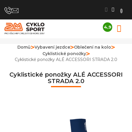
Přejít
na
obsah
4,9
N
Průměrné
K
hodnocení
obchodu
Domů
Vybavení jezdce
Oblečení na kolo
je
Cyklistické ponožky
4,9
z
Cyklistické ponožky ALÉ ACCESSORI STRADA 2.0
5
hvězdiček.
Cyklistické ponožky ALÉ ACCESSORI
STRADA 2.0