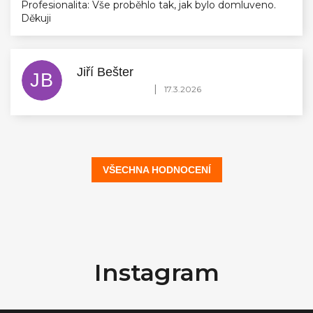
Profesionalita: Vše proběhlo tak, jak bylo domluveno.
Děkuji
Jiří Bešter
JB
Hodnocení obchodu je 5 z 5 hvězdiček.
|
17.3.2026
VŠECHNA HODNOCENÍ
Z
á
Instagram
p
a
t