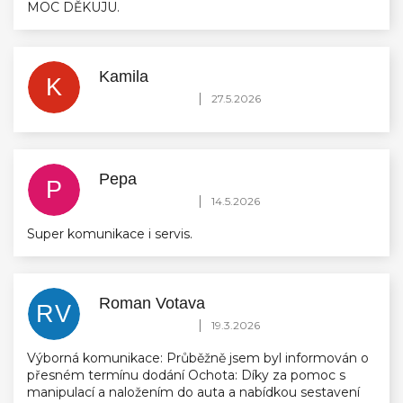
MOC DĚKUJU.
Kamila
K
Hodnocení obchodu je 5 z 5 hvězdiček.
|
27.5.2026
Pepa
P
Hodnocení obchodu je 5 z 5 hvězdiček.
|
14.5.2026
Super komunikace i servis.
Roman Votava
RV
Hodnocení obchodu je 5 z 5 hvězdiček.
|
19.3.2026
Výborná komunikace: Průběžně jsem byl informován o
přesném termínu dodání Ochota: Díky za pomoc s
manipulací a naložením do auta a nabídkou sestavení