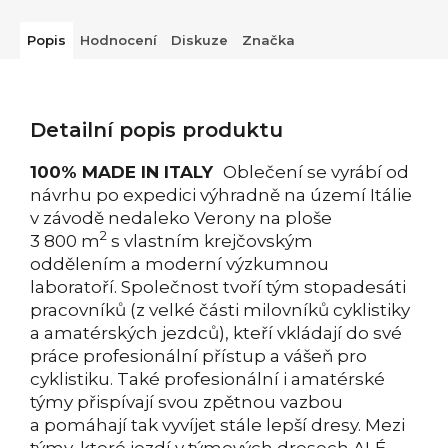
Popis
Hodnocení
Diskuze
Značka
Detailní popis produktu
100% MADE IN ITALY
Oblečení se vyrábí od
návrhu po expedici výhradně na území Itálie
v závodě nedaleko Verony na ploše
2
3 800 m
s vlastním krejčovským
oddělením a moderní výzkumnou
laboratoří. Společnost tvoří tým stopadesáti
pracovníků (z velké části milovníků cyklistiky
a amatérských jezdců), kteří vkládají do své
práce profesionální přístup a vášeň pro
cyklistiku. Také profesionální i amatérské
týmy přispívají svou zpětnou vazbou
a pomáhají tak vyvíjet stále lepší dresy. Mezi
týmy, které jezdí v týmových dresech ALÉ,