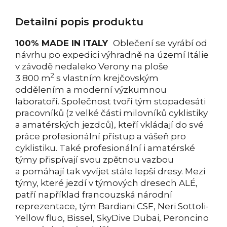
Detailní popis produktu
100% MADE IN ITALY
Oblečení se vyrábí od
návrhu po expedici výhradně na území Itálie
v závodě nedaleko Verony na ploše
2
3 800 m
s vlastním krejčovským
oddělením a moderní výzkumnou
laboratoří. Společnost tvoří tým stopadesáti
pracovníků (z velké části milovníků cyklistiky
a amatérských jezdců), kteří vkládají do své
práce profesionální přístup a vášeň pro
cyklistiku. Také profesionální i amatérské
týmy přispívají svou zpětnou vazbou
a pomáhají tak vyvíjet stále lepší dresy. Mezi
týmy, které jezdí v týmových dresech ALÉ,
patří například francouzská národní
reprezentace, tým Bardiani CSF, Neri Sottoli-
Yellow fluo, Bissel, SkyDive Dubai, Peroncino