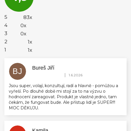
4,9
z
5
5
83x
hvězdiček.
4
0x
3
0x
2
1x
1
1x
Bureš Jiří
BJ
Hodnocení obchodu je 5 z 5 hvězdiček.
|
1.6.2026
Jsou super, volají, konzultují, radí a hlavně - pomůžou a
vyřeší. Po dlouhé době mi stojí za to na výzvu o
hodnocení zareagovat. Produkt je vlastně jedno, tam
čekám, že fungovat bude. Ale přístup lidí je SUPER!!!
MOC DĚKUJU.
Kamila