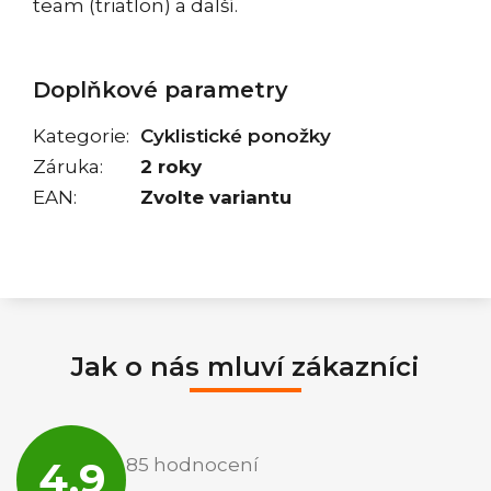
team (triatlon) a další.
Doplňkové parametry
Kategorie
:
Cyklistické ponožky
Záruka
:
2 roky
EAN
:
Zvolte variantu
Jak o nás mluví zákazníci
Průměrné
hodnocení
4,9
85 hodnocení
obchodu
je