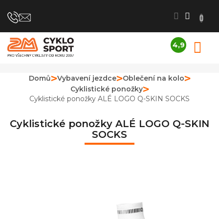
Přejít
na
obsah
4,9
N
Průměrné
K
hodnocení
obchodu
Domů
Vybavení jezdce
Oblečení na kolo
je
Cyklistické ponožky
4,9
z
Cyklistické ponožky ALÉ LOGO Q-SKIN SOCKS
5
hvězdiček.
Cyklistické ponožky ALÉ LOGO Q-SKIN
SOCKS