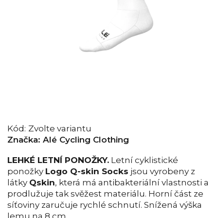
Kód:
Zvolte variantu
Značka:
Alé Cycling Clothing
LEHKÉ LETNÍ PONOŽKY.
Letní cyklistické
ponožky
Logo Q-skin Socks
jsou vyrobeny z
látky
Qskin
, která má antibakteriální vlastnosti a
prodlužuje tak svěžest materiálu. Horní část ze
síťoviny zaručuje rychlé schnutí. Snížená výška
lemu na 8 cm.