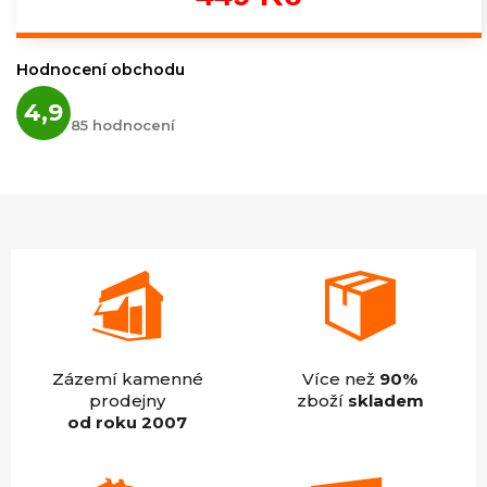
Měrná
cena:
Hodnocení obchodu
Průměrné
4,9
hodnocení
85 hodnocení
obchodu
je
4,9
z
5
hvězdiček.
Zázemí kamenné
Více než
90%
prodejny
zboží
skladem
od roku 2007