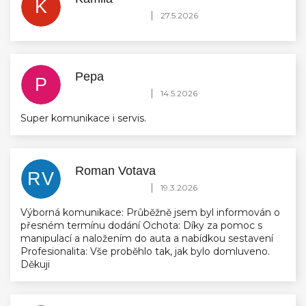
K
Hodnocení obchodu je 5 z 5 hvězdiček.
|
27.5.2026
Pepa
P
Hodnocení obchodu je 5 z 5 hvězdiček.
|
14.5.2026
Super komunikace i servis.
Roman Votava
RV
Hodnocení obchodu je 5 z 5 hvězdiček.
|
19.3.2026
Výborná komunikace: Průběžně jsem byl informován o
přesném termínu dodání Ochota: Díky za pomoc s
manipulací a naložením do auta a nabídkou sestavení
Profesionalita: Vše proběhlo tak, jak bylo domluveno.
Děkuji