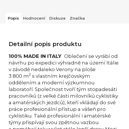
Popis
Hodnocení
Diskuze
Značka
Detailní popis produktu
100% MADE IN ITALY
Oblečení se vyrábí od
návrhu po expedici výhradně na území Itálie
v závodě nedaleko Verony na ploše
2
3 800 m
s vlastním krejčovským
oddělením a moderní výzkumnou
laboratoří. Společnost tvoří tým stopadesáti
pracovníků (z velké části milovníků cyklistiky
a amatérských jezdců), kteří vkládají do své
práce profesionální přístup a vášeň pro
cyklistiku. Také profesionální i amatérské
týmy přispívají svou zpětnou vazbou
a pomáhají tak vyvíjet stále lepší dresy. Mezi