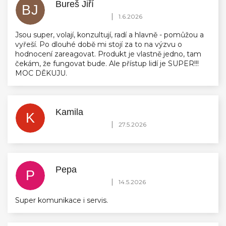
Bureš Jiří
BJ
Hodnocení obchodu je 5 z 5 hvězdiček.
|
1.6.2026
Jsou super, volají, konzultují, radí a hlavně - pomůžou a
vyřeší. Po dlouhé době mi stojí za to na výzvu o
hodnocení zareagovat. Produkt je vlastně jedno, tam
čekám, že fungovat bude. Ale přístup lidí je SUPER!!!
MOC DĚKUJU.
Kamila
K
Hodnocení obchodu je 5 z 5 hvězdiček.
|
27.5.2026
Pepa
P
Hodnocení obchodu je 5 z 5 hvězdiček.
|
14.5.2026
Super komunikace i servis.