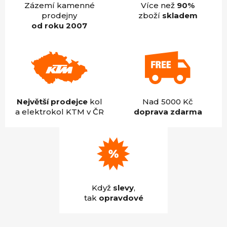
Zázemí kamenné
Více než
90%
prodejny
zboží
skladem
od roku 2007
Největší prodejce
kol
Nad 5000 Kč
a elektrokol KTM v ČR
doprava zdarma
Když
slevy
,
tak
opravdové