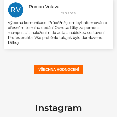
Roman Votava
RV
Hodnocení obchodu je 5 z 5 hvězdiček.
|
19.3.2026
Výborná komunikace: Průběžně jsem byl informován o
přesném termínu dodání Ochota: Díky za pomoc s
manipulací a naložením do auta a nabídkou sestavení
Profesionalita: Vše proběhlo tak, jak bylo domluveno.
Děkuji
VŠECHNA HODNOCENÍ
Z
á
Instagram
p
a