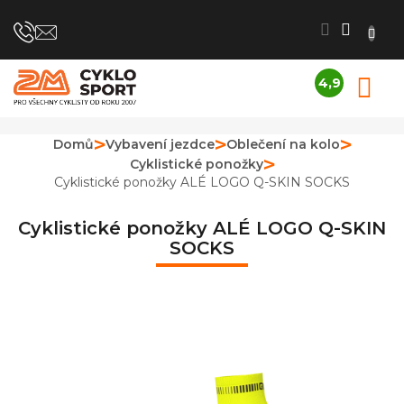
Přejít
na
obsah
4,9
N
Průměrné
K
hodnocení
obchodu
Domů
Vybavení jezdce
Oblečení na kolo
je
Cyklistické ponožky
4,9
z
Cyklistické ponožky ALÉ LOGO Q-SKIN SOCKS
5
hvězdiček.
Cyklistické ponožky ALÉ LOGO Q-SKIN
SOCKS