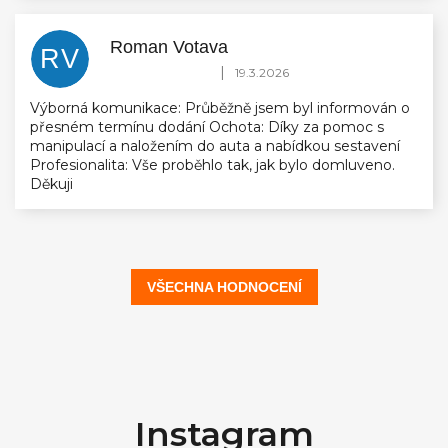
Roman Votava
RV
Hodnocení obchodu je 5 z 5 hvězdiček.
|
19.3.2026
Výborná komunikace: Průběžně jsem byl informován o
přesném termínu dodání Ochota: Díky za pomoc s
manipulací a naložením do auta a nabídkou sestavení
Profesionalita: Vše proběhlo tak, jak bylo domluveno.
Děkuji
VŠECHNA HODNOCENÍ
Z
á
Instagram
p