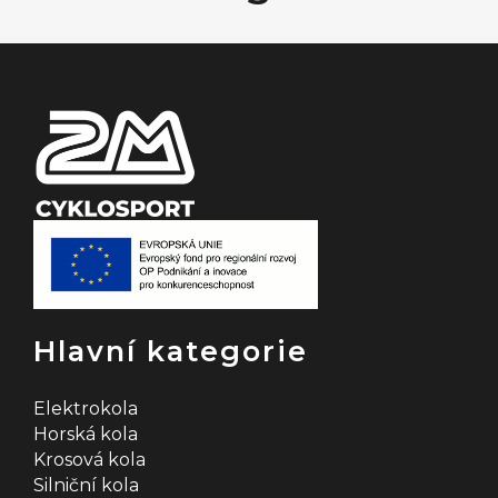
a
t
í
Hlavní kategorie
Elektrokola
Horská kola
Krosová kola
Silniční kola