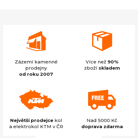
4,9
z
5
hvězdiček.
Zázemí kamenné
Více než
90%
prodejny
zboží
skladem
od roku 2007
Největší prodejce
kol
Nad 5000 Kč
a elektrokol KTM v ČR
doprava zdarma