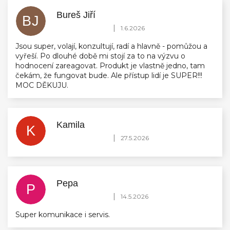
Bureš Jiří
BJ
Hodnocení obchodu je 5 z 5 hvězdiček.
|
1.6.2026
Jsou super, volají, konzultují, radí a hlavně - pomůžou a
vyřeší. Po dlouhé době mi stojí za to na výzvu o
hodnocení zareagovat. Produkt je vlastně jedno, tam
čekám, že fungovat bude. Ale přístup lidí je SUPER!!!
MOC DĚKUJU.
Kamila
K
Hodnocení obchodu je 5 z 5 hvězdiček.
|
27.5.2026
Pepa
P
Hodnocení obchodu je 5 z 5 hvězdiček.
|
14.5.2026
Super komunikace i servis.