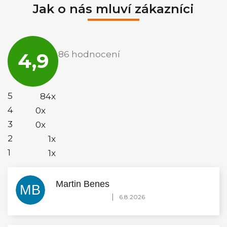
Jak o nás mluví zákazníci
Průměrné
hodnocení
4,9
86 hodnocení
obchodu
je
4,9
z
5
5
84x
hvězdiček.
4
0x
3
0x
2
1x
1
1x
Martin Benes
MB
Hodnocení obchodu je 5 z 5 hvězdiček.
|
6.8.2026