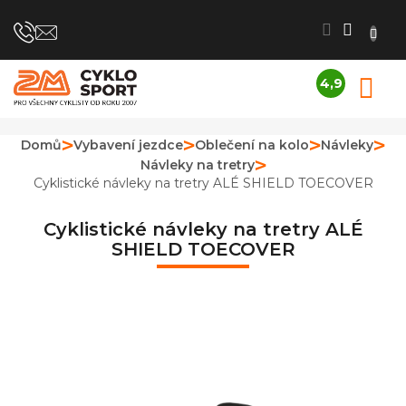
Přejít
na
obsah
4,9
N
Průměrné
K
hodnocení
obchodu
Domů
Vybavení jezdce
Oblečení na kolo
Návleky
je
Návleky na tretry
4,9
z
Cyklistické návleky na tretry ALÉ SHIELD TOECOVER
5
hvězdiček.
Cyklistické návleky na tretry ALÉ
SHIELD TOECOVER