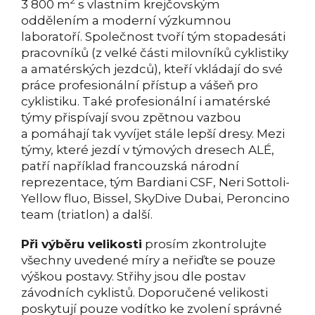
2
3 800 m
s vlastním krejčovským
oddělením a moderní výzkumnou
laboratoří. Společnost tvoří tým stopadesáti
pracovníků (z velké části milovníků cyklistiky
a amatérských jezdců), kteří vkládají do své
práce profesionální přístup a vášeň pro
cyklistiku. Také profesionální i amatérské
týmy přispívají svou zpětnou vazbou
a pomáhají tak vyvíjet stále lepší dresy. Mezi
týmy, které jezdí v týmových dresech ALÉ,
patří například francouzská národní
reprezentace, tým Bardiani CSF, Neri Sottoli-
Yellow fluo, Bissel, SkyDive Dubai, Peroncino
team (triatlon) a další.
Při výběru velikosti
prosím zkontrolujte
všechny uvedené míry a neřiďte se pouze
výškou postavy. Střihy jsou dle postav
závodních cyklistů. Doporučené velikosti
poskytují pouze vodítko ke zvolení správné