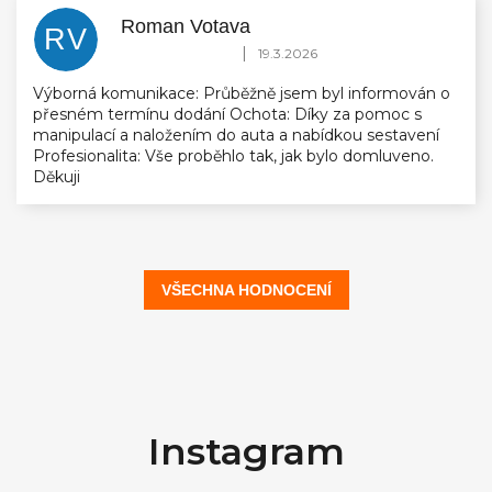
Roman Votava
RV
Hodnocení obchodu je 5 z 5 hvězdiček.
|
19.3.2026
Výborná komunikace: Průběžně jsem byl informován o
přesném termínu dodání Ochota: Díky za pomoc s
manipulací a naložením do auta a nabídkou sestavení
Profesionalita: Vše proběhlo tak, jak bylo domluveno.
Děkuji
VŠECHNA HODNOCENÍ
Z
á
Instagram
p
a