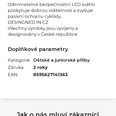
Odnímatelné bezpečnostní LED světlo
poskytuje dobrou viditelnost a zvyšuje
pasivní ochranu cyklisty.
DESINGNED IN CZ
Všechny výrobky jsou vyvíjeny a
designovány v České republice
Doplňkové parametry
Kategorie
:
Dětské a juniorské přilby
Záruka
:
2 roky
EAN
:
8595627141363
Jak o nás mluví zákazníci