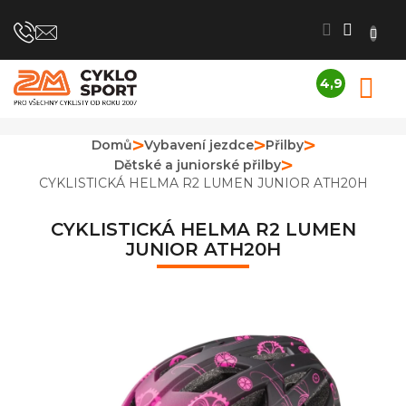
Přejít
na
obsah
4,9
N
Průměrné
K
hodnocení
obchodu
Domů
Vybavení jezdce
Přilby
je
Dětské a juniorské přilby
4,9
z
CYKLISTICKÁ HELMA R2 LUMEN JUNIOR ATH20H
5
hvězdiček.
CYKLISTICKÁ HELMA R2 LUMEN
JUNIOR ATH20H