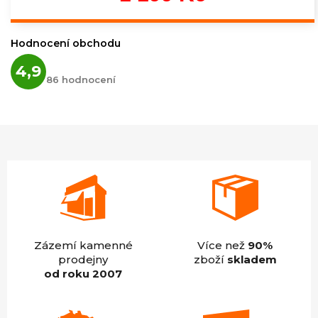
cena:
Hodnocení obchodu
Průměrné
4,9
hodnocení
86 hodnocení
obchodu
je
4,9
z
5
hvězdiček.
Zázemí kamenné
Více než
90%
prodejny
zboží
skladem
od roku 2007