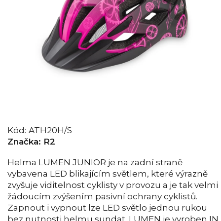
Kód:
ATH20H/S
Značka:
R2
Helma LUMEN JUNIOR je na zadní straně
vybavena LED blikajícím světlem, které výrazně
zvyšuje viditelnost cyklisty v provozu a je tak velmi
žádoucím zvýšením pasivní ochrany cyklistů.
Zapnout i vypnout lze LED světlo jednou rukou
bez nutnosti helmu sundat. LUMEN je vyroben IN