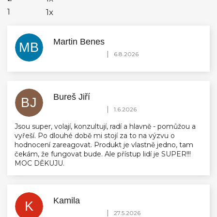
1
1x
Martin Benes
MB
Hodnocení obchodu je 5 z 5 hvězdiček.
|
6.8.2026
Bureš Jiří
BJ
Hodnocení obchodu je 5 z 5 hvězdiček.
|
1.6.2026
Jsou super, volají, konzultují, radí a hlavně - pomůžou a
vyřeší. Po dlouhé době mi stojí za to na výzvu o
hodnocení zareagovat. Produkt je vlastně jedno, tam
čekám, že fungovat bude. Ale přístup lidí je SUPER!!!
MOC DĚKUJU.
Kamila
K
Hodnocení obchodu je 5 z 5 hvězdiček.
|
27.5.2026