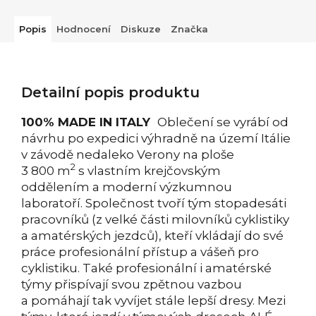
Popis
Hodnocení
Diskuze
Značka
Detailní popis produktu
100% MADE IN ITALY
Oblečení se vyrábí od
návrhu po expedici výhradně na území Itálie
v závodě nedaleko Verony na ploše
2
3 800 m
s vlastním krejčovským
oddělením a moderní výzkumnou
laboratoří. Společnost tvoří tým stopadesáti
pracovníků (z velké části milovníků cyklistiky
a amatérských jezdců), kteří vkládají do své
práce profesionální přístup a vášeň pro
cyklistiku. Také profesionální i amatérské
týmy přispívají svou zpětnou vazbou
a pomáhají tak vyvíjet stále lepší dresy. Mezi