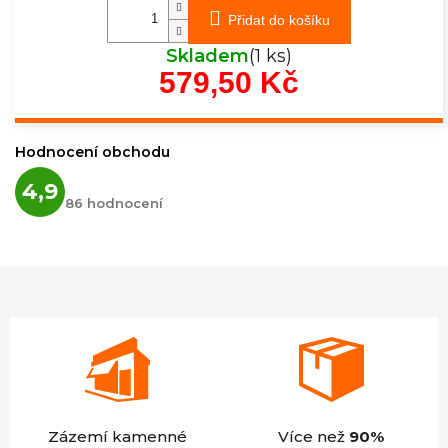
Přidat do košíku
Skladem
(1 ks)
579,50 Kč
Měrná
cena:
Hodnocení obchodu
Průměrné
4,9
hodnocení
86 hodnocení
obchodu
je
4,9
z
5
hvězdiček.
Zázemí kamenné
Více než
90%