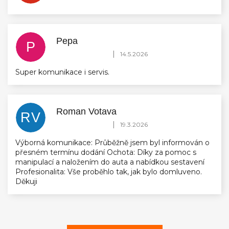
Pepa
P
Hodnocení obchodu je 5 z 5 hvězdiček.
|
14.5.2026
Super komunikace i servis.
Roman Votava
RV
Hodnocení obchodu je 5 z 5 hvězdiček.
|
19.3.2026
Výborná komunikace: Průběžně jsem byl informován o
přesném termínu dodání Ochota: Díky za pomoc s
manipulací a naložením do auta a nabídkou sestavení
Profesionalita: Vše proběhlo tak, jak bylo domluveno.
Děkuji