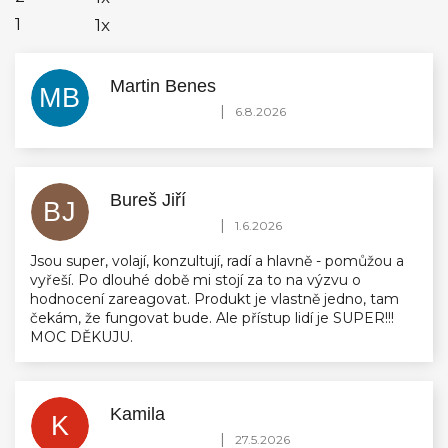
1
1x
Martin Benes
MB
Hodnocení obchodu je 5 z 5 hvězdiček.
|
6.8.2026
Bureš Jiří
BJ
Hodnocení obchodu je 5 z 5 hvězdiček.
|
1.6.2026
Jsou super, volají, konzultují, radí a hlavně - pomůžou a
vyřeší. Po dlouhé době mi stojí za to na výzvu o
hodnocení zareagovat. Produkt je vlastně jedno, tam
čekám, že fungovat bude. Ale přístup lidí je SUPER!!!
MOC DĚKUJU.
Kamila
K
Hodnocení obchodu je 5 z 5 hvězdiček.
|
27.5.2026