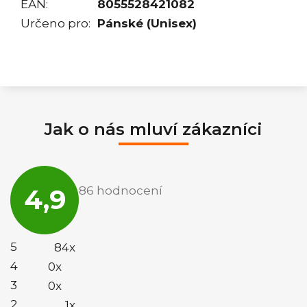
EAN
:
8055528421082
Určeno pro
:
Pánské (Unisex)
Jak o nás mluví zákazníci
Průměrné
hodnocení
4,9
86 hodnocení
obchodu
je
4,9
z
5
5
84x
hvězdiček.
4
0x
3
0x
2
1x