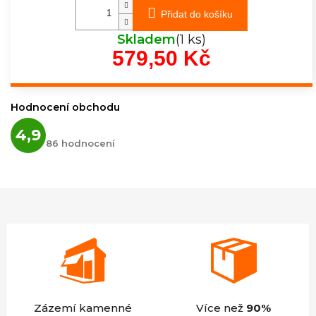
Přidat do košíku
Skladem
(1 ks)
579,50 Kč
Měrná
cena:
Hodnocení obchodu
Průměrné
4,9
hodnocení
86 hodnocení
obchodu
je
4,9
z
5
hvězdiček.
Zázemí kamenné
Více než
90%