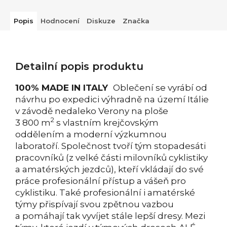
Popis
Hodnocení
Diskuze
Značka
Detailní popis produktu
100% MADE IN ITALY
Oblečení se vyrábí od
návrhu po expedici výhradně na území Itálie
v závodě nedaleko Verony na ploše
2
3 800 m
s vlastním krejčovským
oddělením a moderní výzkumnou
laboratoří. Společnost tvoří tým stopadesáti
pracovníků (z velké části milovníků cyklistiky
a amatérských jezdců), kteří vkládají do své
práce profesionální přístup a vášeň pro
cyklistiku. Také profesionální i amatérské
týmy přispívají svou zpětnou vazbou
a pomáhají tak vyvíjet stále lepší dresy. Mezi