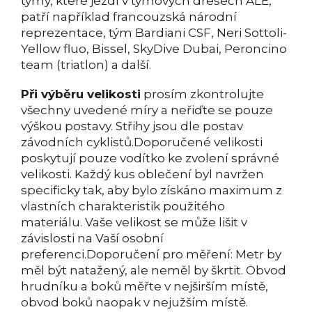
týmy, které jezdí v týmových dresech ALÉ,
patří například francouzská národní
reprezentace, tým Bardiani CSF, Neri Sottoli-
Yellow fluo, Bissel, SkyDive Dubai, Peroncino
team (triatlon) a další.
Při výběru velikosti
prosím zkontrolujte
všechny uvedené míry a neřiďte se pouze
výškou postavy. Střihy jsou dle postav
závodních cyklistů.Doporučené velikosti
poskytují pouze vodítko ke zvolení správné
velikosti. Každý kus oblečení byl navržen
specificky tak, aby bylo získáno maximum z
vlastních charakteristik použitého
materiálu. Vaše velikost se může lišit v
závislosti na Vaší osobní
preferenci.Doporučení pro měření: Metr by
měl být natažený, ale neměl by škrtit. Obvod
hrudníku a boků měřte v nejširším místě,
obvod boků naopak v nejužším místě.