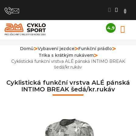
Přejít
na
obsah
4,9
N
Průměrné
K
hodnocení
obchodu
Domů
Vybavení jezdce
Funkční prádlo
je
Trika s krátkým rukávem
4,9
z
Cyklistická funkční vrstva ALÉ pánská INTIMO BREAK
5
šedá/kr.rukáv
hvězdiček.
Cyklistická funkční vrstva ALÉ pánská
INTIMO BREAK šedá/kr.rukáv