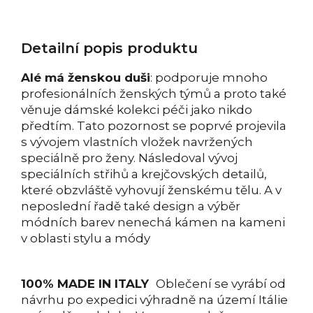
Detailní popis produktu
Alé má ženskou duši
: podporuje mnoho
profesionálních ženských týmů a proto také
věnuje dámské kolekci péči jako nikdo
předtím. Tato pozornost se poprvé projevila
s vývojem vlastních vložek navržených
speciálně pro ženy. Následoval vývoj
speciálních střihů a krejčovských detailů,
které obzvláště vyhovují ženskému tělu. A v
neposlední řadě také design a výběr
módních barev nenechá kámen na kameni
v oblasti stylu a módy
100% MADE IN ITALY
Oblečení se vyrábí od
návrhu po expedici výhradně na území Itálie