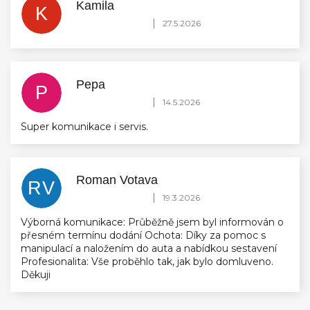
Kamila
K
Hodnocení obchodu je 5 z 5 hvězdiček.
|
27.5.2026
Pepa
P
Hodnocení obchodu je 5 z 5 hvězdiček.
|
14.5.2026
Super komunikace i servis.
Roman Votava
RV
Hodnocení obchodu je 5 z 5 hvězdiček.
|
19.3.2026
Výborná komunikace: Průběžně jsem byl informován o
přesném termínu dodání Ochota: Díky za pomoc s
manipulací a naložením do auta a nabídkou sestavení
Profesionalita: Vše proběhlo tak, jak bylo domluveno.
Děkuji