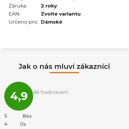
Záruka
:
2 roky
EAN
:
Zvolte variantu
Určeno pro
:
Dámské
Jak o nás mluví zákazníci
Průměrné
hodnocení
4,9
86 hodnocení
obchodu
je
4,9
z
5
5
84x
hvězdiček.
4
0x