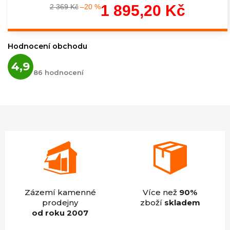
1 895,20 Kč
2 369 Kč
–20 %
Měrná
cena:
Hodnocení obchodu
Průměrné
4,9
hodnocení
86 hodnocení
obchodu
je
4,9
z
5
hvězdiček.
Zázemí kamenné
Více než
90%
prodejny
zboží
skladem
od roku 2007