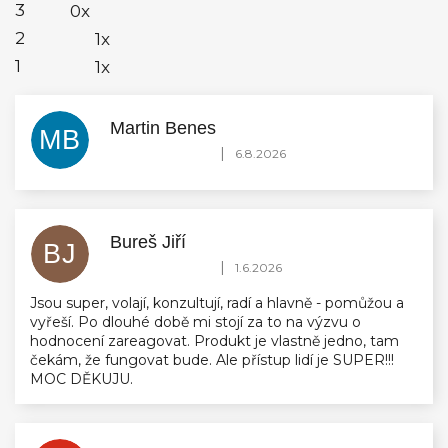
3
0x
2
1x
1
1x
Martin Benes
MB
Hodnocení obchodu je 5 z 5 hvězdiček.
|
6.8.2026
Bureš Jiří
BJ
Hodnocení obchodu je 5 z 5 hvězdiček.
|
1.6.2026
Jsou super, volají, konzultují, radí a hlavně - pomůžou a
vyřeší. Po dlouhé době mi stojí za to na výzvu o
hodnocení zareagovat. Produkt je vlastně jedno, tam
čekám, že fungovat bude. Ale přístup lidí je SUPER!!!
MOC DĚKUJU.