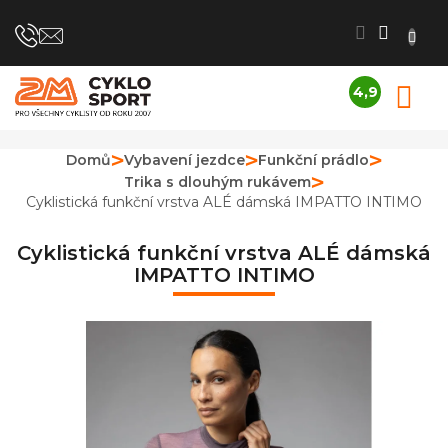
Přejít
na
obsah
4,9
N
Průměrné
K
hodnocení
obchodu
Domů
Vybavení jezdce
Funkční prádlo
je
Trika s dlouhým rukávem
4,9
z
Cyklistická funkční vrstva ALÉ dámská IMPATTO INTIMO
5
hvězdiček.
Cyklistická funkční vrstva ALÉ dámská
IMPATTO INTIMO