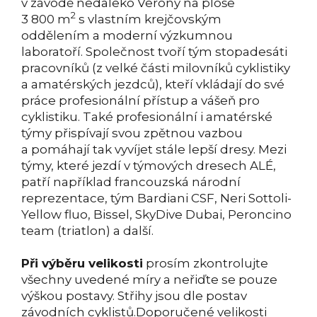
v závodě nedaleko Verony na ploše
2
3 800 m
s vlastním krejčovským
oddělením a moderní výzkumnou
laboratoří. Společnost tvoří tým stopadesáti
pracovníků (z velké části milovníků cyklistiky
a amatérských jezdců), kteří vkládají do své
práce profesionální přístup a vášeň pro
cyklistiku. Také profesionální i amatérské
týmy přispívají svou zpětnou vazbou
a pomáhají tak vyvíjet stále lepší dresy. Mezi
týmy, které jezdí v týmových dresech ALÉ,
patří například francouzská národní
reprezentace, tým Bardiani CSF, Neri Sottoli-
Yellow fluo, Bissel, SkyDive Dubai, Peroncino
team (triatlon) a další.
Při výběru velikosti
prosím zkontrolujte
všechny uvedené míry a neřiďte se pouze
výškou postavy. Střihy jsou dle postav
závodních cyklistů.Doporučené velikosti