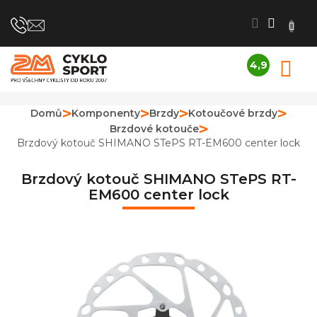
Přejít
na
obsah
4,9
N
Průměrné
K
hodnocení
obchodu
Domů
Komponenty
Brzdy
Kotoučové brzdy
je
Brzdové kotouče
4,9
z
Brzdový kotouč SHIMANO STePS RT-EM600 center lock
5
hvězdiček.
Brzdový kotouč SHIMANO STePS RT-
EM600 center lock