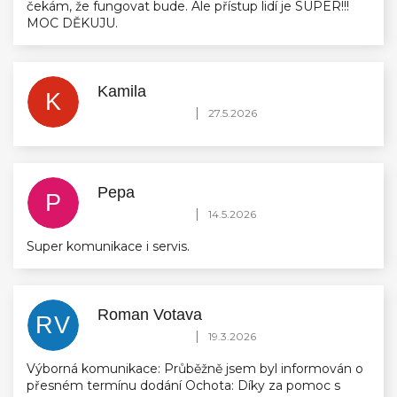
čekám, že fungovat bude. Ale přístup lidí je SUPER!!!
MOC DĚKUJU.
Kamila
K
Hodnocení obchodu je 5 z 5 hvězdiček.
|
27.5.2026
Pepa
P
Hodnocení obchodu je 5 z 5 hvězdiček.
|
14.5.2026
Super komunikace i servis.
Roman Votava
RV
Hodnocení obchodu je 5 z 5 hvězdiček.
|
19.3.2026
Výborná komunikace: Průběžně jsem byl informován o
přesném termínu dodání Ochota: Díky za pomoc s