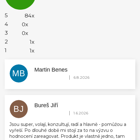
4,9
z
5
5
84x
hvězdiček.
4
0x
3
0x
2
1x
1
1x
Martin Benes
MB
Hodnocení obchodu je 5 z 5 hvězdiček.
|
6.8.2026
Bureš Jiří
BJ
Hodnocení obchodu je 5 z 5 hvězdiček.
|
1.6.2026
Jsou super, volají, konzultují, radí a hlavně - pomůžou a
vyřeší. Po dlouhé době mi stojí za to na výzvu o
hodnocení zareagovat. Produkt je vlastně jedno, tam