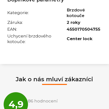
Brzdové
Kategorie
:
kotouče
Záruka
:
2 roky
EAN
:
4550170504755
Uchycení brzdového
Center lock
kotouče
:
Jak o nás mluví zákazníci
Průměrné
hodnocení
4,9
86 hodnocení
obchodu
je