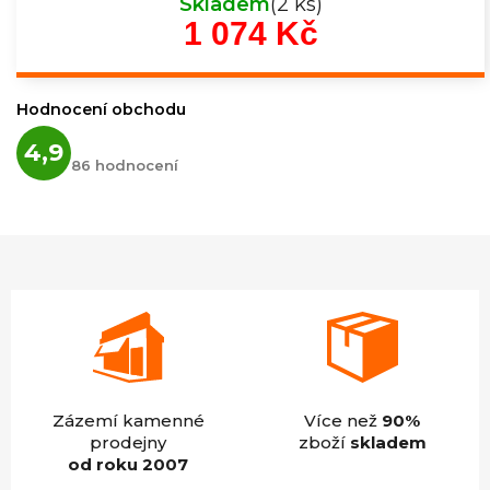
Skladem
(2 ks)
1 074 Kč
Měrná
cena:
Hodnocení obchodu
Průměrné
4,9
hodnocení
86 hodnocení
obchodu
je
4,9
z
5
hvězdiček.
Zázemí kamenné
Více než
90%
prodejny
zboží
skladem
od roku 2007