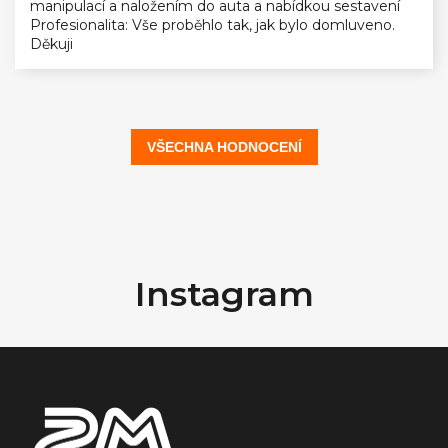
manipulací a naložením do auta a nabídkou sestavení
Profesionalita: Vše proběhlo tak, jak bylo domluveno.
Děkuji
VŠECHNA HODNOCENÍ
Z
á
Instagram
p
a
t
í