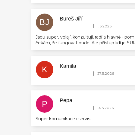
Bureš Jiří
BJ
Hodnocení obchodu je 5 z 5 hvězdič
|
1.6.2026
Jsou super, volají, konzultují, radí a hlavně - 
čekám, že fungovat bude. Ale přístup lidí je 
Kamila
K
Hodnocení obchodu je 5 z 5 hvězdič
|
27.5.2026
Pepa
P
Hodnocení obchodu je 5 z 5 hvězdič
|
14.5.2026
Super komunikace i servis.