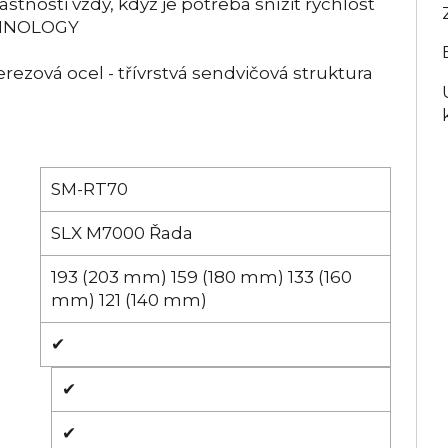
tnosti vždy, když je potřeba snížit rychlost
ECHNOLOGY
erezová ocel - třívrstvá sendvičová struktura
SM-RT70
SLX M7000 Řada
193 (203 mm) 159 (180 mm) 133 (160
mm) 121 (140 mm)
✔
✔
✔