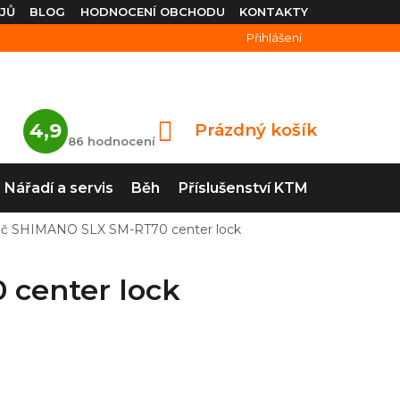
JŮ
BLOG
HODNOCENÍ OBCHODU
KONTAKTY
Přihlášení
Průměrné
4,9
Prázdný košík
NÁKUPNÍ
hodnocení
86 hodnocení
obchodu
KOŠÍK
je
4,9
Nářadí a servis
Běh
Příslušenství KTM
z
5
hvězdiček.
uč SHIMANO SLX SM-RT70 center lock
center lock