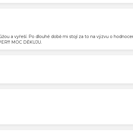
ek.
pomůžou a vyřeší. Po dlouhé době mi stojí za to na výzvu o hodnoc
SUPER!!! MOC DĚKUJU.
ek.
ek.