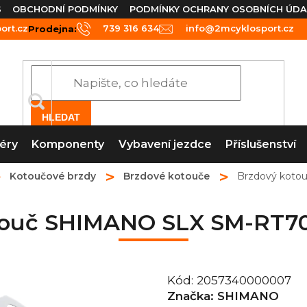
S
OBCHODNÍ PODMÍNKY
PODMÍNKY OCHRANY OSOBNÍCH ÚDA
rt.cz
739 316 634
info@2mcyklosport.cz
Prodejna:
HLEDAT
éry
Komponenty
Vybavení jezdce
Příslušenství
Kotoučové brzdy
Brzdové kotouče
Brzdový koto
touč SHIMANO SLX SM-RT70 
Kód:
2057340000007
Značka:
SHIMANO