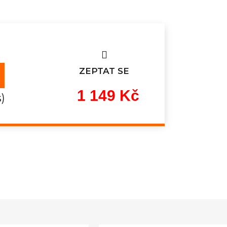
ZEPTAT SE
1 149 Kč
s)
Měrná
cena: