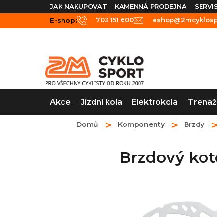
Přejít
JAK NAKUPOVAT
KAMENNÁ PRODEJNA
SERVI
na
703 151 600
eshop@2mcyklospo
E-shop:
obsah
Akce
Jízdní kola
Elektrokola
Trenaž
Domů
Komponenty
Brzdy
Brzdový ko