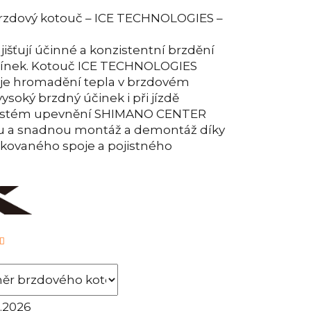
rzdový kotouč – ICE TECHNOLOGIES –
išťují účinné a konzistentní brzdění
mínek. Kotouč ICE TECHNOLOGIES
je hromadění tepla v brzdovém
vysoký brzdný účinek i při jízdě
 Systém upevnění SHIMANO CENTER
u a snadnou montáž a demontáž díky
kovaného spoje a pojistného
8.2026