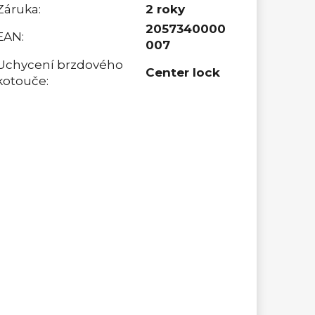
Záruka
:
2 roky
2057340000
EAN
:
007
Uchycení brzdového
Center lock
kotouče
: