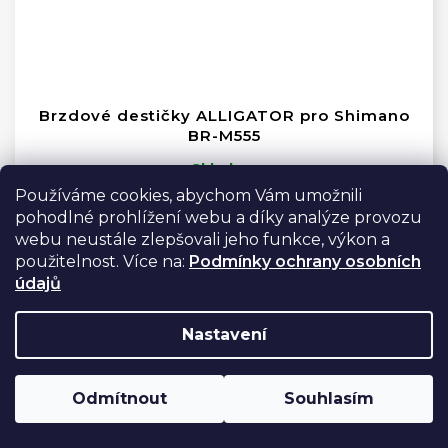
Brzdové destičky ALLIGATOR pro Shimano
BR-M555
Skladem
Používáme cookies, abychom Vám umožnili
Do košíku
pohodlné prohlížení webu a díky analýze provozu
200 Kč
webu neustále zlepšovali jeho funkce, výkon a
použitelnost. Více na:
Podmínky ochrany osobních
údajů
Nastavení
Odmítnout
Souhlasím