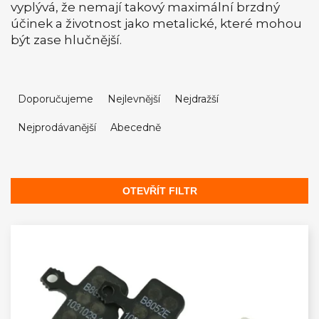
vyplývá, že nemají takový maximální brzdný
účinek a životnost jako metalické, které mohou
být zase hlučnější.
Ř
a
Doporučujeme
Nejlevnější
Nejdražší
z
Nejprodávanější
Abecedně
e
n
í
p
OTEVŘÍT FILTR
r
V
o
ý
d
p
u
i
k
s
t
p