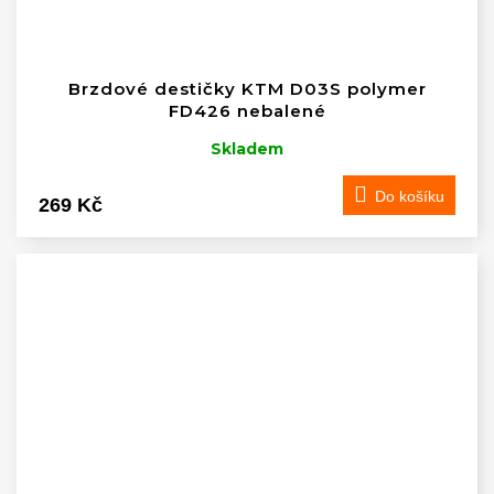
Brzdové destičky KTM D03S polymer
FD426 nebalené
Skladem
Do košíku
269 Kč