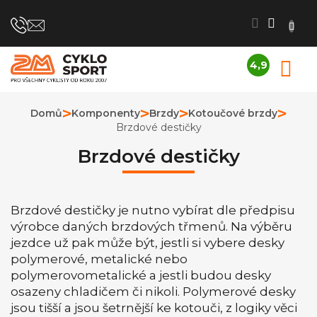
Přejít
na
obsah
4,9
N
Průměrné
K
hodnocení
obchodu
Domů
Komponenty
Brzdy
Kotoučové brzdy
je
Brzdové destičky
4,9
z
Brzdové destičky
5
hvězdiček.
Brzdové destičky je nutno vybírat dle předpisu
výrobce daných brzdových třmenů. Na výběru
jezdce už pak může být, jestli si vybere desky
polymerové, metalické nebo
polymerovometalické a jestli budou desky
osazeny chladičem či nikoli. Polymerové desky
jsou tišší a jsou šetrnější ke kotouči, z logiky věci