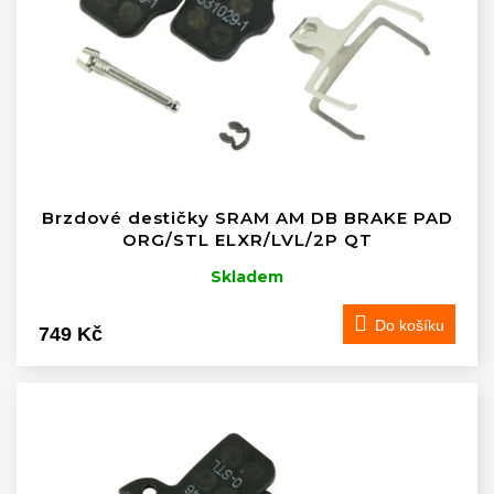
ů
r
o
d
u
k
t
ů
Brzdové destičky SRAM AM DB BRAKE PAD
ORG/STL ELXR/LVL/2P QT
Skladem
Do košíku
749 Kč