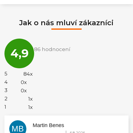
Jak o nás mluví zákazníci
Průměrné
hodnocení
4,9
86 hodnocení
obchodu
je
4,9
z
5
5
84x
hvězdiček.
4
0x
3
0x
2
1x
1
1x
Martin Benes
MB
Hodnocení obchodu je 5 z 5 hvězdiček.
|
6.8.2026