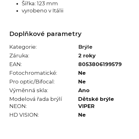
Šířka: 123 mm
vyrobeno v Itálii
Doplňkové parametry
Kategorie
:
Brýle
Záruka
:
2 roky
EAN
:
8053806199579
Fotochromatické
:
Ne
Pro optic/Bifocal
:
Ne
Výměnná skla
:
Ano
Modelová řada brýlí
Dětské brýle
NEON
:
VIPER
HD VISION
:
Ne