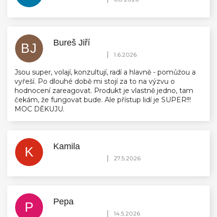
Bureš Jiří
BJ
Hodnocení obchodu je 5 z 5 hvězdiček.
|
1.6.2026
Jsou super, volají, konzultují, radí a hlavně - pomůžou a
vyřeší. Po dlouhé době mi stojí za to na výzvu o
hodnocení zareagovat. Produkt je vlastně jedno, tam
čekám, že fungovat bude. Ale přístup lidí je SUPER!!!
MOC DĚKUJU.
Kamila
K
Hodnocení obchodu je 5 z 5 hvězdiček.
|
27.5.2026
Pepa
P
Hodnocení obchodu je 5 z 5 hvězdiček.
|
14.5.2026