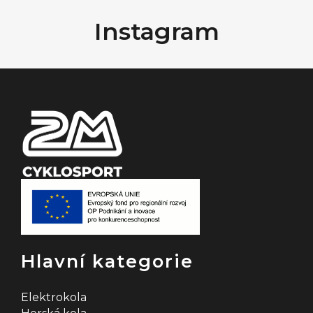
á
Instagram
p
a
t
í
Hlavní kategorie
Elektrokola