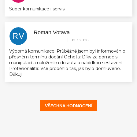
Super komunikace i servis.
Roman Votava
RV
Hodnocení obchodu je 5 z 5 hvězdiček.
|
19.3.2026
Výborná komunikace: Průběžně jsem byl informován o
přesném termínu dodání Ochota: Díky za pomoc s
manipulací a naložením do auta a nabídkou sestavení
Profesionalita: Vše proběhlo tak, jak bylo domluveno.
Děkuji
VŠECHNA HODNOCENÍ
Z