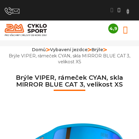
Přejít
na
obsah
4,9
N
Průměrné
K
hodnocení
obchodu
Domů
Vybavení jezdce
Brýle
je
Brýle VIPER, rámeček CYAN, skla MIRROR BLUE CAT 3,
4,9
velikost XS
z
5
hvězdiček.
Brýle VIPER, rámeček CYAN, skla
MIRROR BLUE CAT 3, velikost XS