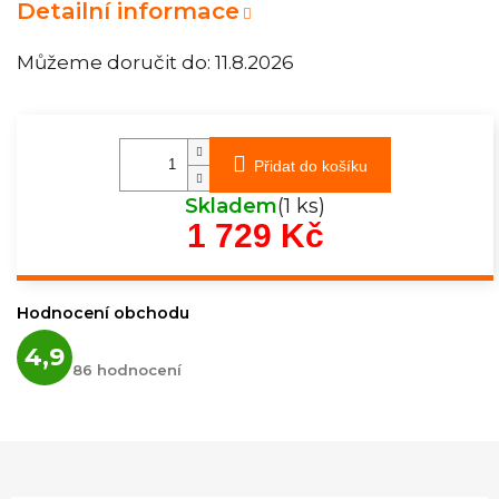
Detailní informace
Můžeme doručit do:
11.8.2026
Přidat do košíku
Skladem
(1 ks)
1 729 Kč
Měrná
cena:
Hodnocení obchodu
Průměrné
4,9
hodnocení
86 hodnocení
obchodu
je
4,9
z
5
hvězdiček.