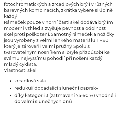
fotochromatických a zrcadlových brýlí v různých
barevných kombinacích, zkrátka vybere si úplně
každý.
Rámeček pouze v horní části skel dodává brýlím
moderní vzhled a zvyšuje pevnost a odolnost
skel proti poškození. Samotný rámeček a nožičky
jsou vyrobeny z velmi lehkého materiálu TR90,
který je zároveň i velmi pružný. Spolu s
tvarovatelným nosníkem si brýle přizpůsobí ke
svému nejvyššímu pohodlí při nošení každý
mladý cyklista.
Vlastnosti skel
zrcadlová skla
redukují dopadající sluneční paprsky
díky kategorii 3 (zatmavení 75-90 %) vhodné i
do velmi slunečných dnů