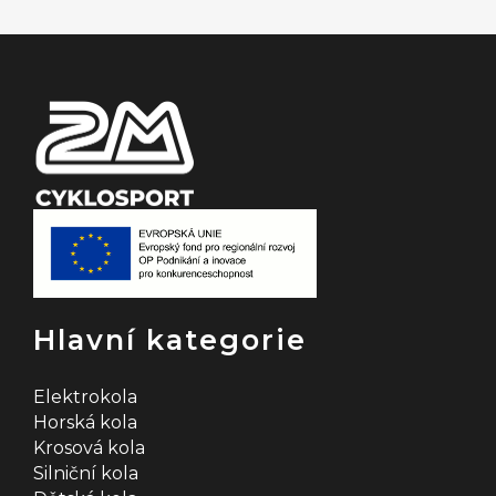
t
í
Hlavní kategorie
Elektrokola
Horská kola
Krosová kola
Silniční kola