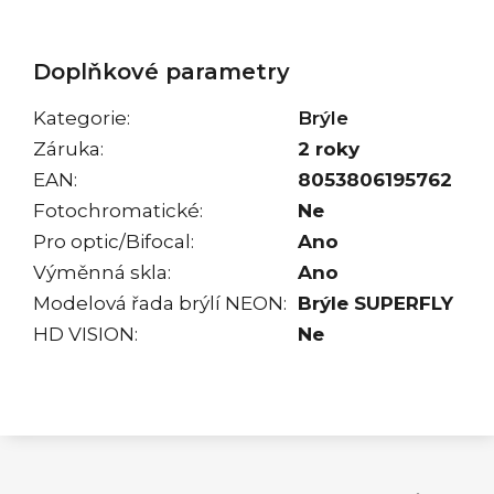
Doplňkové parametry
Kategorie
:
Brýle
Záruka
:
2 roky
EAN
:
8053806195762
Fotochromatické
:
Ne
Pro optic/Bifocal
:
Ano
Výměnná skla
:
Ano
Modelová řada brýlí NEON
:
Brýle SUPERFLY
HD VISION
:
Ne