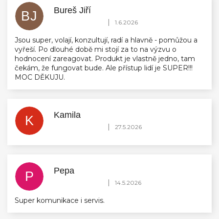
Bureš Jiří
BJ
Hodnocení obchodu je 5 z 5 hvězdiček.
|
1.6.2026
Jsou super, volají, konzultují, radí a hlavně - pomůžou a
vyřeší. Po dlouhé době mi stojí za to na výzvu o
hodnocení zareagovat. Produkt je vlastně jedno, tam
čekám, že fungovat bude. Ale přístup lidí je SUPER!!!
MOC DĚKUJU.
Kamila
K
Hodnocení obchodu je 5 z 5 hvězdiček.
|
27.5.2026
Pepa
P
Hodnocení obchodu je 5 z 5 hvězdiček.
|
14.5.2026
Super komunikace i servis.