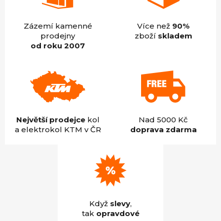
Zázemí kamenné
Více než
90%
prodejny
zboží
skladem
od roku 2007
Největší prodejce
kol
Nad 5000 Kč
a elektrokol KTM v ČR
doprava zdarma
Když
slevy
,
tak
opravdové