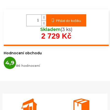
Přidat do košíku
Skladem
(3 ks)
2 729 Kč
Měrná
cena:
Hodnocení obchodu
Průměrné
4,9
hodnocení
86 hodnocení
obchodu
je
4,9
z
5
hvězdiček.