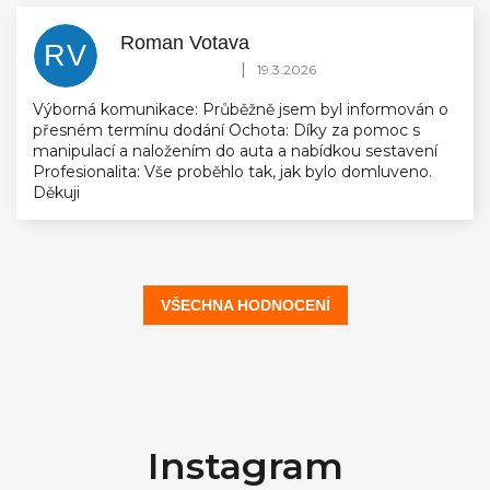
Roman Votava
RV
Hodnocení obchodu je 5 z 5 hvězdiček.
|
19.3.2026
Výborná komunikace: Průběžně jsem byl informován o
přesném termínu dodání Ochota: Díky za pomoc s
manipulací a naložením do auta a nabídkou sestavení
Profesionalita: Vše proběhlo tak, jak bylo domluveno.
Děkuji
VŠECHNA HODNOCENÍ
Z
á
Instagram
p
a