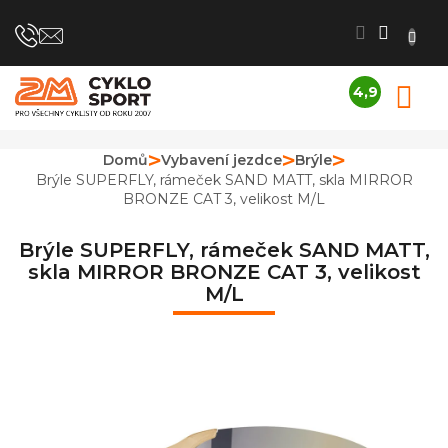
Přejít
na
obsah
4,9
N
Průměrné
K
hodnocení
obchodu
Domů
Vybavení jezdce
Brýle
je
Brýle SUPERFLY, rámeček SAND MATT, skla MIRROR
4,9
BRONZE CAT 3, velikost M/L
z
5
hvězdiček.
Brýle SUPERFLY, rámeček SAND MATT,
skla MIRROR BRONZE CAT 3, velikost
M/L