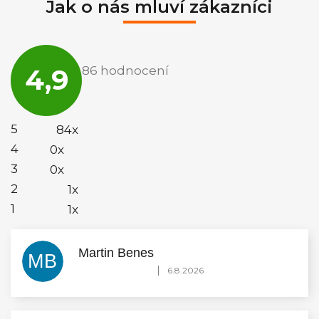
Jak o nás mluví zákazníci
Průměrné
hodnocení
4,9
86 hodnocení
obchodu
je
4,9
z
5
5
84x
hvězdiček.
4
0x
3
0x
2
1x
1
1x
Martin Benes
MB
Hodnocení obchodu je 5 z 5 hvězdiček.
|
6.8.2026