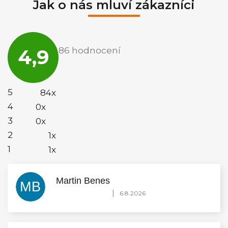
Jak o nás mluví zákazníci
Průměrné
hodnocení
4,9
86 hodnocení
obchodu
je
4,9
z
5
5
84x
hvězdiček.
4
0x
3
0x
2
1x
1
1x
Martin Benes
MB
Hodnocení obchodu je 5 z 5 hvězdiček.
|
6.8.2026