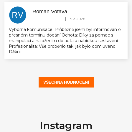
Roman Votava
RV
Hodnocení obchodu je 5 z 5 hvězdiček.
|
19.3.2026
Výborná komunikace: Průběžně jsem byl informován o
přesném termínu dodání Ochota: Díky za pomoc s
manipulací a naložením do auta a nabídkou sestavení
Profesionalita: Vše proběhlo tak, jak bylo domluveno.
Děkuji
VŠECHNA HODNOCENÍ
Z
á
Instagram
p
a