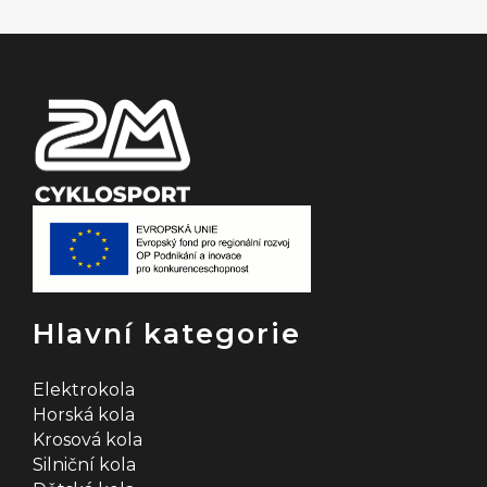
t
í
Hlavní kategorie
Elektrokola
Horská kola
Krosová kola
Silniční kola