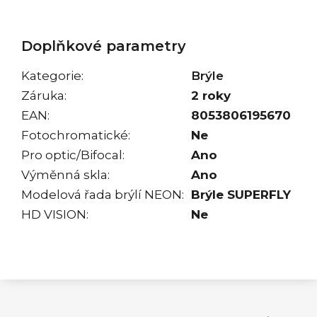
Doplňkové parametry
Kategorie
:
Brýle
Záruka
:
2 roky
EAN
:
8053806195670
Fotochromatické
:
Ne
Pro optic/Bifocal
:
Ano
Výměnná skla
:
Ano
Modelová řada brýlí NEON
:
Brýle SUPERFLY
HD VISION
:
Ne