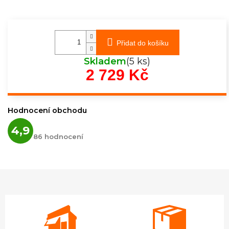
Přidat do košíku
Skladem
(5 ks)
2 729 Kč
Měrná
cena:
Hodnocení obchodu
Průměrné
4,9
hodnocení
86 hodnocení
obchodu
je
4,9
z
5
hvězdiček.