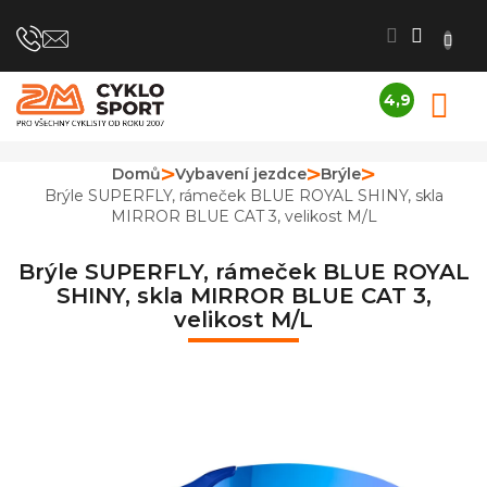
Přejít
na
obsah
4,9
N
Průměrné
K
hodnocení
obchodu
Domů
Vybavení jezdce
Brýle
je
Brýle SUPERFLY, rámeček BLUE ROYAL SHINY, skla
4,9
MIRROR BLUE CAT 3, velikost M/L
z
5
hvězdiček.
Brýle SUPERFLY, rámeček BLUE ROYAL
SHINY, skla MIRROR BLUE CAT 3,
velikost M/L