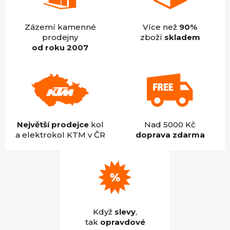
Zázemí kamenné
Více než
90%
prodejny
zboží
skladem
od roku 2007
Největší prodejce
kol
Nad 5000 Kč
a elektrokol KTM v ČR
doprava zdarma
Když
slevy
,
tak
opravdové