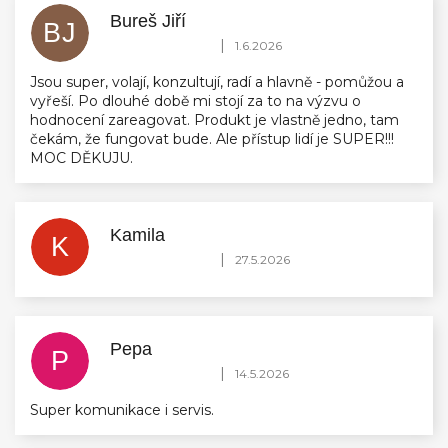
Bureš Jiří
BJ
Hodnocení obchodu je 5 z 5 hvězdiček.
|
1.6.2026
Jsou super, volají, konzultují, radí a hlavně - pomůžou a
vyřeší. Po dlouhé době mi stojí za to na výzvu o
hodnocení zareagovat. Produkt je vlastně jedno, tam
čekám, že fungovat bude. Ale přístup lidí je SUPER!!!
MOC DĚKUJU.
Kamila
K
Hodnocení obchodu je 5 z 5 hvězdiček.
|
27.5.2026
Pepa
P
Hodnocení obchodu je 5 z 5 hvězdiček.
|
14.5.2026
Super komunikace i servis.