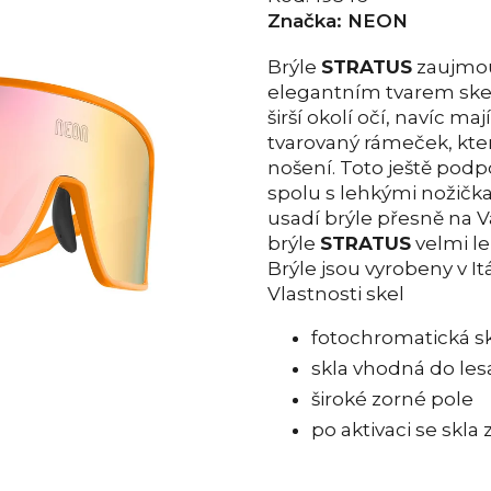
Značka:
NEON
Brýle
STRATUS
zaujmou
elegantním tvarem skel.
širší okolí očí, navíc m
tvarovaný rámeček, kter
nošení. Toto ještě podp
spolu s lehkými nožičk
usadí brýle přesně na Váš
brýle
STRATUS
velmi le
Brýle jsou vyrobeny v Itál
Vlastnosti skel
fotochromatická sk
skla vhodná do les
široké zorné pole
po aktivaci se skla