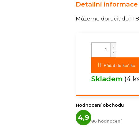
Detailní informace
Můžeme doručit do:
11.
Přidat do košíku
Skladem
(4 k
Hodnocení obchodu
Průměrné
4,9
hodnocení
86 hodnocení
obchodu
je
4,9