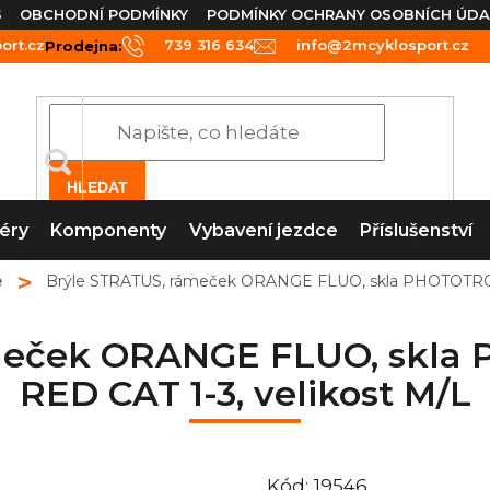
S
OBCHODNÍ PODMÍNKY
PODMÍNKY OCHRANY OSOBNÍCH ÚDA
rt.cz
739 316 634
info@2mcyklosport.cz
Prodejna:
HLEDAT
éry
Komponenty
Vybavení jezdce
Příslušenství
e
Brýle STRATUS, rámeček ORANGE FLUO, skla PHOTOTRON
meček ORANGE FLUO, skl
RED CAT 1-3, velikost M/L
Kód:
19546