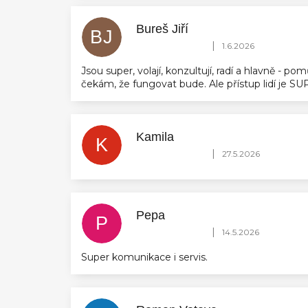
Bureš Jiří
BJ
Hodnocení obchodu je 5 z 5 hvězdič
|
1.6.2026
Jsou super, volají, konzultují, radí a hlavně - 
čekám, že fungovat bude. Ale přístup lidí je 
Kamila
K
Hodnocení obchodu je 5 z 5 hvězdič
|
27.5.2026
Pepa
P
Hodnocení obchodu je 5 z 5 hvězdič
|
14.5.2026
Super komunikace i servis.