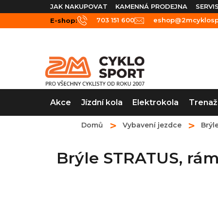
Přejít
JAK NAKUPOVAT
KAMENNÁ PRODEJNA
SERVI
na
703 151 600
eshop@2mcyklospo
E-shop:
obsah
Akce
Jízdní kola
Elektrokola
Trenaž
Domů
Vybavení jezdce
Brýl
Brýle STRATUS, rá