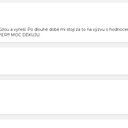
ek.
pomůžou a vyřeší. Po dlouhé době mi stojí za to na výzvu o hodnoc
SUPER!!! MOC DĚKUJU.
ek.
ek.