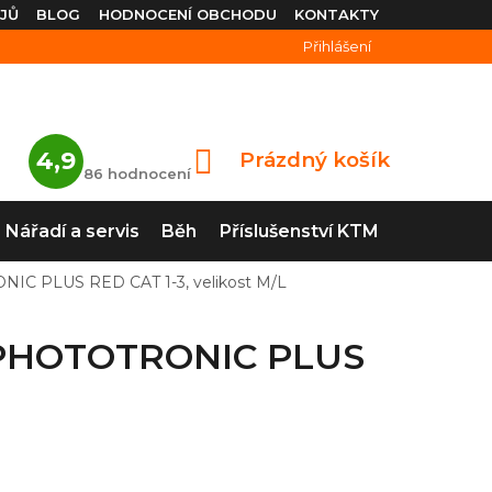
JŮ
BLOG
HODNOCENÍ OBCHODU
KONTAKTY
Přihlášení
Průměrné
4,9
Prázdný košík
NÁKUPNÍ
hodnocení
86 hodnocení
obchodu
KOŠÍK
je
4,9
Nářadí a servis
Běh
Příslušenství KTM
z
5
hvězdiček.
IC PLUS RED CAT 1-3, velikost M/L
a PHOTOTRONIC PLUS