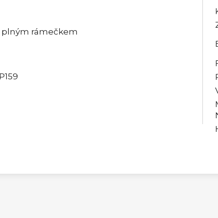
y a plným rámečkem
 P159