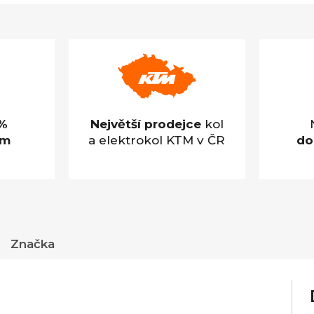
z
5
hvězdiček.
%
Největší prodejce
kol
em
a elektrokol KTM v ČR
do
Značka