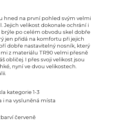
 hned na první pohled svým velmi
 Jejich velikost dokonale ochrání i
ají brýle po celém obvodu skel dobře
ý jen přidá na komfortu při jejich
oří dobře nastavitelný nosník, který
ami z materiálu TR90 velmi přesně
 obličej. I přes svoji velikost jsou
hké, nyní ve dvou velikostech.
ii.
la kategorie 1-3
a i na vysluněná místa
 zbarví červeně