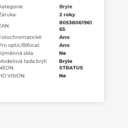
Kategorie
:
Brýle
Záruka
:
2 roky
80538061961
EAN
:
65
Fotochromatické
:
Ano
Pro optic/Bifocal
:
Ano
Výměnná skla
:
Ne
Modelová řada brýlí
Brýle
NEON
:
STRATUS
HD VISION
:
Ne