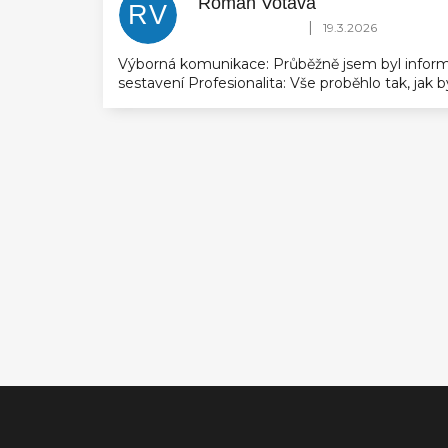
Roman Votava
RV
Hodnocení obchodu je 5 z 5 hvězdič
|
19.3.2026
Výborná komunikace: Průběžně jsem byl inform
sestavení Profesionalita: Vše proběhlo tak, jak
Z
á
p
a
t