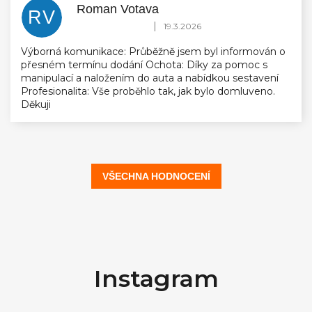
Roman Votava
RV
Hodnocení obchodu je 5 z 5 hvězdiček.
|
19.3.2026
Výborná komunikace: Průběžně jsem byl informován o
přesném termínu dodání Ochota: Díky za pomoc s
manipulací a naložením do auta a nabídkou sestavení
Profesionalita: Vše proběhlo tak, jak bylo domluveno.
Děkuji
VŠECHNA HODNOCENÍ
Z
á
Instagram
p
a
t