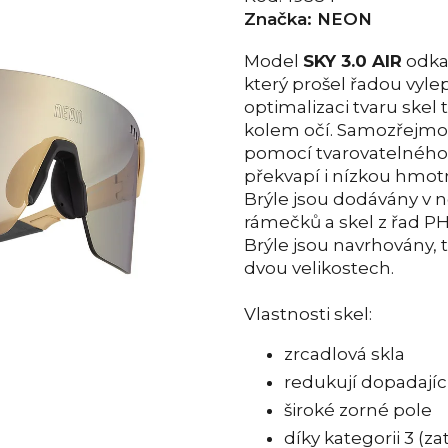
Značka:
NEON
Model
SKY 3.0 AIR
odka
který prošel řadou vyle
optimalizaci tvaru skel t
kolem očí. Samozřejmost
pomocí tvarovatelného 
překvapí i nízkou hmotn
Brýle jsou dodávány v n
rámečků a skel z řad
Brýle jsou navrhovány, 
dvou velikostech.
Vlastnosti skel:
zrcadlová skla
redukují dopadajíc
široké zorné pole
díky kategorii 3 (