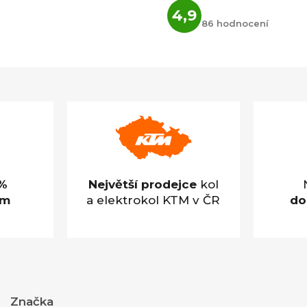
Průměrné
4,9
hodnocení
86 hodnocení
obchodu
je
4,9
z
5
hvězdiček.
%
Největší prodejce
kol
em
a elektrokol KTM v ČR
do
Značka