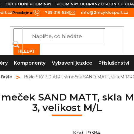
S
OBCHODNÍ PODMÍNKY
PODMÍNKY OCHRANY OSOBNÍCH ÚDA
rt.cz
739 316 634
info@2mcyklosport.cz
Prodejna:
HLEDAT
éry
Komponenty
Vybavení jezdce
Příslušenství
Brýle
Brýle SKY 3.0 AIR , rámeček SAND MATT, skla MIR
, rámeček SAND MATT, skl
3, velikost M/L
Kód:
19384