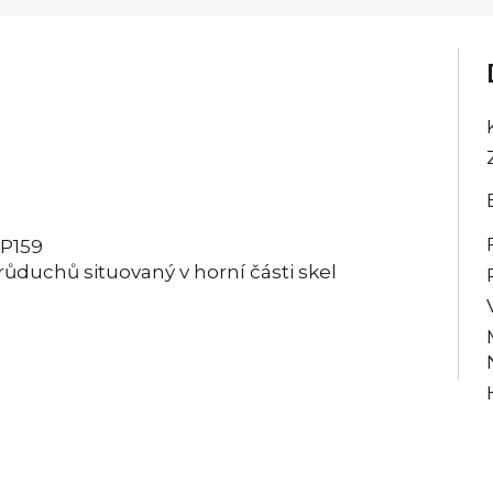
 P159
ůduchů situovaný v horní části skel