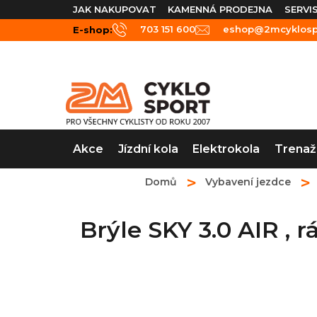
Přejít
JAK NAKUPOVAT
KAMENNÁ PRODEJNA
SERVI
na
703 151 600
eshop@2mcyklospo
E-shop:
obsah
Akce
Jízdní kola
Elektrokola
Trenaž
Domů
Vybavení jezdce
Brýle SKY 3.0 AIR 