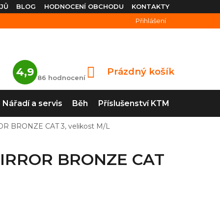
JŮ
BLOG
HODNOCENÍ OBCHODU
KONTAKTY
Přihlášení
Průměrné
4,9
Prázdný košík
NÁKUPNÍ
hodnocení
86 hodnocení
obchodu
KOŠÍK
je
4,9
Nářadí a servis
Běh
Příslušenství KTM
z
5
hvězdiček.
ROR BRONZE CAT 3, velikost M/L
a MIRROR BRONZE CAT