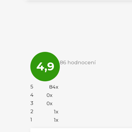
Průměrné
hodnocení
4,9
86 hodnocení
obchodu
je
4,9
z
5
5
84x
hvězdiček.
4
0x
3
0x
2
1x
1
1x