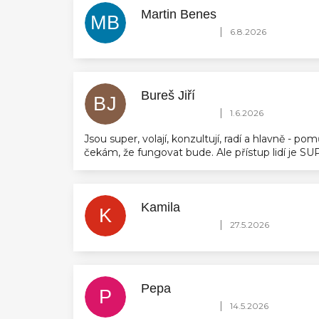
Martin Benes
MB
Hodnocení obchodu je 5 z 5 hvězdič
|
6.8.2026
Bureš Jiří
BJ
Hodnocení obchodu je 5 z 5 hvězdič
|
1.6.2026
Jsou super, volají, konzultují, radí a hlavně - 
čekám, že fungovat bude. Ale přístup lidí je 
Kamila
K
Hodnocení obchodu je 5 z 5 hvězdič
|
27.5.2026
Pepa
P
Hodnocení obchodu je 5 z 5 hvězdič
|
14.5.2026