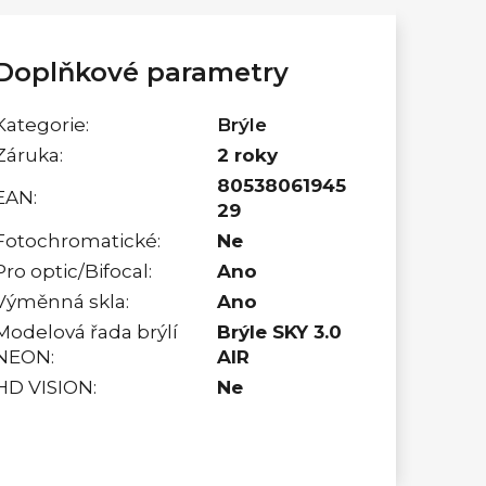
Doplňkové parametry
Kategorie
:
Brýle
Záruka
:
2 roky
80538061945
EAN
:
29
Fotochromatické
:
Ne
Pro optic/Bifocal
:
Ano
Výměnná skla
:
Ano
Modelová řada brýlí
Brýle SKY 3.0
NEON
:
AIR
HD VISION
:
Ne