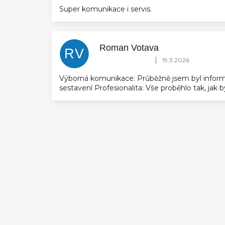
Super komunikace i servis.
Roman Votava
RV
Hodnocení obchodu je 5 z 5 hvězdič
|
19.3.2026
Výborná komunikace: Průběžně jsem byl inform
sestavení Profesionalita: Vše proběhlo tak, jak
Z
á
p