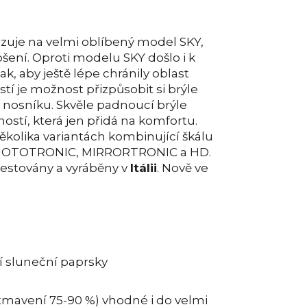
zuje na velmi oblíbený model SKY,
pšení. Oproti modelu SKY došlo i k
ak, aby ještě lépe chránily oblast
í je možnost přizpůsobit si brýle
nosníku. Skvěle padnoucí brýle
ostí, která jen přidá na komfortu.
ěkolika variantách kombinující škálu
 PHOTOTRONIC, MIRRORTRONIC a HD.
testovány a vyráběny v
Itálii
. Nově ve
í sluneční paprsky
zatmavení 75-90 %) vhodné i do velmi