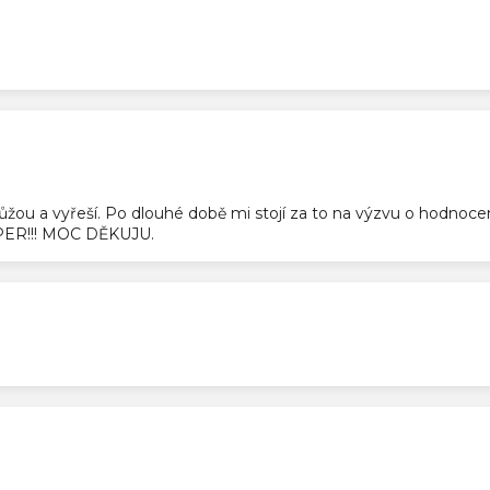
ek.
ek.
pomůžou a vyřeší. Po dlouhé době mi stojí za to na výzvu o hodnoc
SUPER!!! MOC DĚKUJU.
ek.
ek.