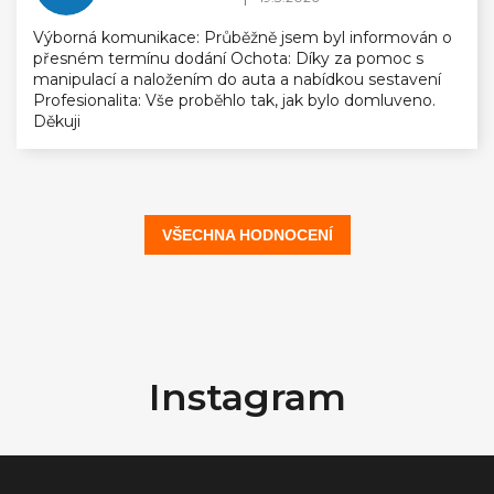
Výborná komunikace: Průběžně jsem byl informován o
přesném termínu dodání Ochota: Díky za pomoc s
manipulací a naložením do auta a nabídkou sestavení
Profesionalita: Vše proběhlo tak, jak bylo domluveno.
Děkuji
VŠECHNA HODNOCENÍ
Z
á
Instagram
p
a
t
í