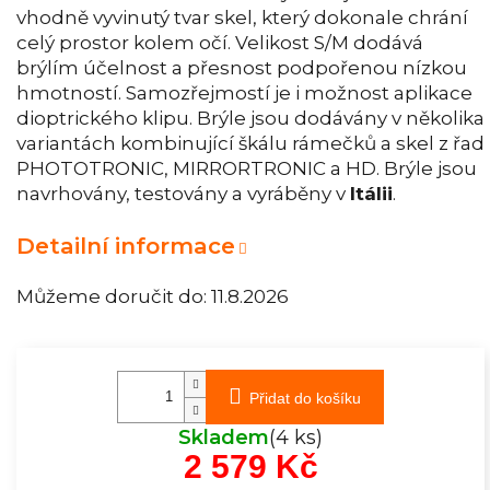
vhodně vyvinutý tvar skel, který dokonale chrání
celý prostor kolem očí. Velikost S/M dodává
brýlím účelnost a přesnost podpořenou nízkou
hmotností. Samozřejmostí je i možnost aplikace
dioptrického klipu. Brýle jsou dodávány v několika
variantách kombinující škálu rámečků a skel z řad
PHOTOTRONIC, MIRRORTRONIC a HD. Brýle jsou
navrhovány, testovány a vyráběny v
Itálii
.
Detailní informace
Můžeme doručit do:
11.8.2026
Přidat do košíku
Skladem
(4 ks)
2 579 Kč
Měrná