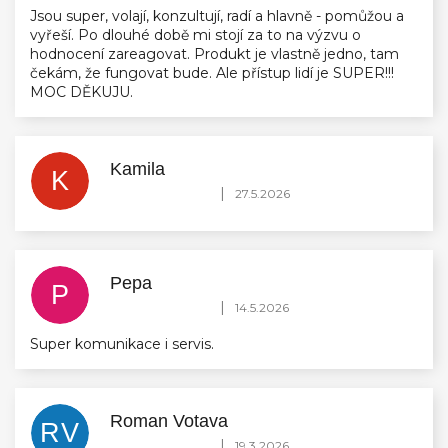
Jsou super, volají, konzultují, radí a hlavně - pomůžou a
vyřeší. Po dlouhé době mi stojí za to na výzvu o
hodnocení zareagovat. Produkt je vlastně jedno, tam
čekám, že fungovat bude. Ale přístup lidí je SUPER!!!
MOC DĚKUJU.
Kamila
K
Hodnocení obchodu je 5 z 5 hvězdiček.
|
27.5.2026
Pepa
P
Hodnocení obchodu je 5 z 5 hvězdiček.
|
14.5.2026
Super komunikace i servis.
Roman Votava
RV
Hodnocení obchodu je 5 z 5 hvězdiček.
|
19.3.2026