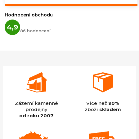
cena:
Hodnocení obchodu
Průměrné
4,9
hodnocení
86 hodnocení
obchodu
je
4,9
z
5
hvězdiček.
Zázemí kamenné
Více než
90%
prodejny
zboží
skladem
od roku 2007