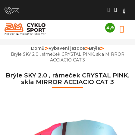
Přejít
na
obsah
4,9
N
Průměrné
K
hodnocení
obchodu
Domů
Vybavení jezdce
Brýle
je
Brýle SKY 2.0 , rámeček CRYSTAL PINK, skla MIRROR
4,9
ACCIACIO CAT 3
z
5
hvězdiček.
Brýle SKY 2.0 , rámeček CRYSTAL PINK,
skla MIRROR ACCIACIO CAT 3