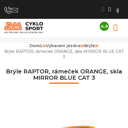
Přejít
na
obsah
4,9
N
Průměrné
K
hodnocení
obchodu
Domů
Vybavení jezdce
Brýle
je
Brýle RAPTOR, rámeček ORANGE, skla MIRROR BLUE CAT
4,9
3
z
5
hvězdiček.
Brýle RAPTOR, rámeček ORANGE, skla
MIRROR BLUE CAT 3