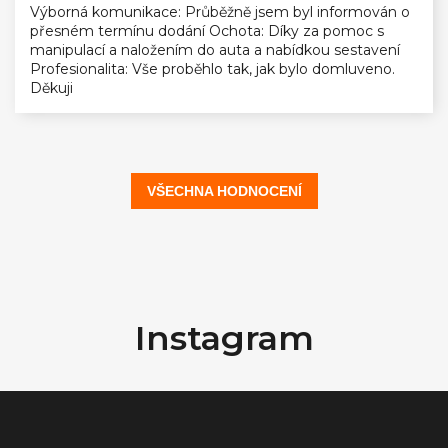
Výborná komunikace: Průběžně jsem byl informován o
přesném termínu dodání Ochota: Díky za pomoc s
manipulací a naložením do auta a nabídkou sestavení
Profesionalita: Vše proběhlo tak, jak bylo domluveno.
Děkuji
VŠECHNA HODNOCENÍ
Z
á
Instagram
p
a
t
í