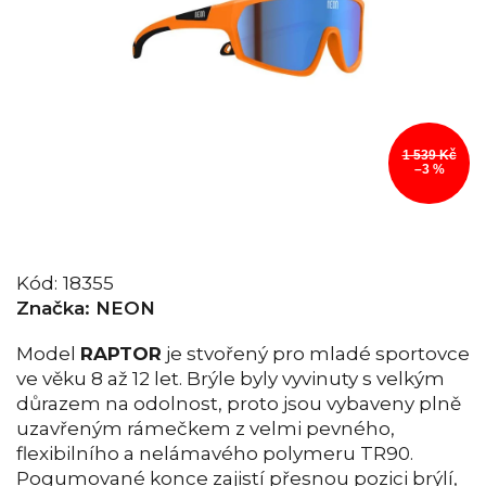
1 539 Kč
–3 %
Kód:
18355
Značka:
NEON
Model
RAPTOR
je stvořený pro mladé sportovce
ve věku 8 až 12 let. Brýle byly vyvinuty s velkým
důrazem na odolnost, proto jsou vybaveny plně
uzavřeným rámečkem z velmi pevného,
flexibilního a nelámavého polymeru TR90.
Pogumované konce zajistí přesnou pozici brýlí,