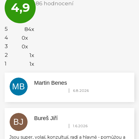
4,9
86 hodnocení
obchodu
je
4,9
z
5
5
84x
hvězdiček.
4
0x
3
0x
2
1x
1
1x
Martin Benes
MB
Hodnocení obchodu je 5 z 5 hvězdiček.
|
6.8.2026
Bureš Jiří
BJ
Hodnocení obchodu je 5 z 5 hvězdiček.
|
1.6.2026
Jsou super, volají, konzultují, radí a hlavně - pomůžou a