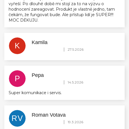
vyřeší. Po dlouhé době mi stojí za to na výzvu o
hodnocení zareagovat. Produkt je vlastně jedno, tam
čekám, že fungovat bude. Ale přístup lidí je SUPER!!!
MOC DĚKUJU.
Kamila
K
Hodnocení obchodu je 5 z 5 hvězdiček.
|
27.5.2026
Pepa
P
Hodnocení obchodu je 5 z 5 hvězdiček.
|
14.5.2026
Super komunikace i servis.
Roman Votava
RV
Hodnocení obchodu je 5 z 5 hvězdiček.
|
19.3.2026