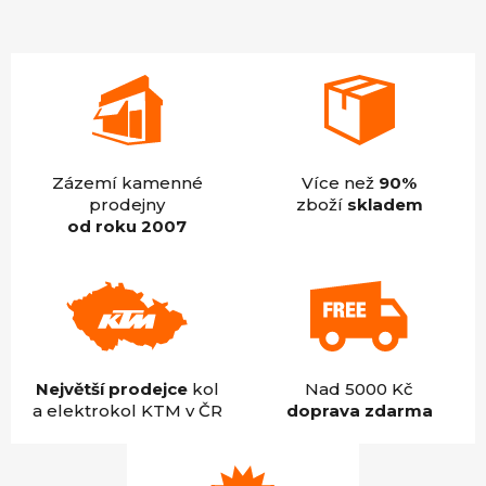
5
hvězdiček.
Zázemí kamenné
Více než
90%
prodejny
zboží
skladem
od roku 2007
Největší prodejce
kol
Nad 5000 Kč
a elektrokol KTM v ČR
doprava zdarma