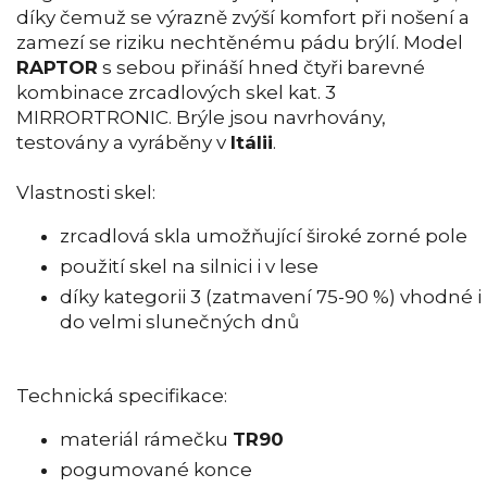
díky čemuž se výrazně zvýší komfort při nošení a
zamezí se riziku nechtěnému pádu brýlí. Model
RAPTOR
s sebou přináší hned čtyři barevné
kombinace zrcadlových skel kat. 3
MIRRORTRONIC. Brýle jsou navrhovány,
testovány a vyráběny v
Itálii
.
Vlastnosti skel:
zrcadlová skla umožňující široké zorné pole
použití skel na silnici i v lese
díky kategorii 3 (zatmavení 75-90 %) vhodné i
do velmi slunečných dnů
Technická specifikace:
materiál rámečku
TR90
pogumované konce