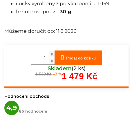
čočky vyrobeny z polykarbonátu P159
hmotnost pouze
30 g
Můžeme doručit do:
11.8.2026
Přidat do košíku
Skladem
(2 ks)
1 479 Kč
1 539 Kč
–3 %
Měrná
cena:
Hodnocení obchodu
Průměrné
4,9
hodnocení
86 hodnocení
obchodu
je
4,9
z