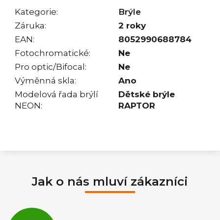
Kategorie
:
Brýle
Záruka
:
2 roky
EAN
:
8052990688784
Fotochromatické
:
Ne
Pro optic/Bifocal
:
Ne
Výměnná skla
:
Ano
Modelová řada brýlí
Dětské brýle
NEON
:
RAPTOR
Jak o nás mluví zákazníci
Průměrné
hodnocení