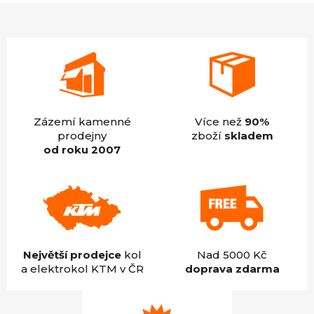
z
5
hvězdiček.
Zázemí kamenné
Více než
90%
prodejny
zboží
skladem
od roku 2007
Největší prodejce
kol
Nad 5000 Kč
a elektrokol KTM v ČR
doprava zdarma