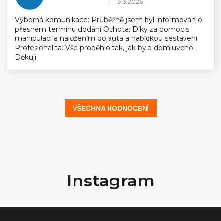
Hodnocení obchodu je 5 z 5 hvězdiček.
|
19.3.2026
Výborná komunikace: Průběžně jsem byl informován o
přesném termínu dodání Ochota: Díky za pomoc s
manipulací a naložením do auta a nabídkou sestavení
Profesionalita: Vše proběhlo tak, jak bylo domluveno.
Děkuji
VŠECHNA HODNOCENÍ
Z
á
Instagram
p
a
t
í