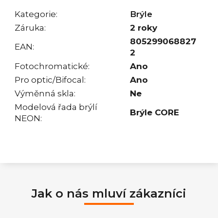
Kategorie
:
Brýle
Záruka
:
2 roky
805299068827
EAN
:
2
Fotochromatické
:
Ano
Pro optic/Bifocal
:
Ano
Výměnná skla
:
Ne
Modelová řada brýlí
Brýle CORE
NEON
:
Jak o nás mluví zákazníci