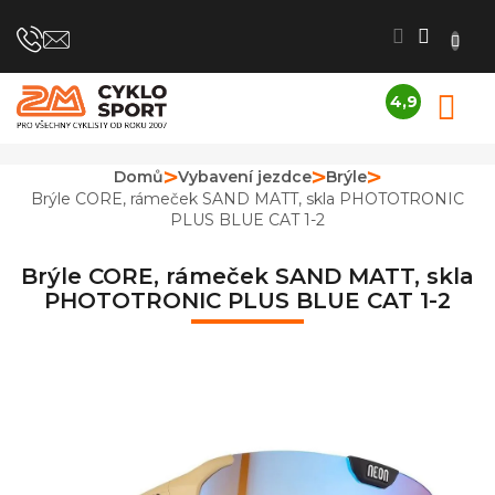
Přejít
na
obsah
4,9
N
Průměrné
K
hodnocení
obchodu
Domů
Vybavení jezdce
Brýle
je
Brýle CORE, rámeček SAND MATT, skla PHOTOTRONIC
4,9
PLUS BLUE CAT 1-2
z
5
hvězdiček.
Brýle CORE, rámeček SAND MATT, skla
PHOTOTRONIC PLUS BLUE CAT 1-2