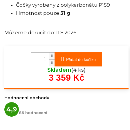
Čočky vyrobeny z polykarbonátu P159
Hmotnost pouze
31 g
Můžeme doručit do:
11.8.2026
Přidat do košíku
Skladem
(4 ks)
3 359 Kč
Měrná
cena:
Hodnocení obchodu
Průměrné
4,9
hodnocení
86 hodnocení
obchodu
je
4,9