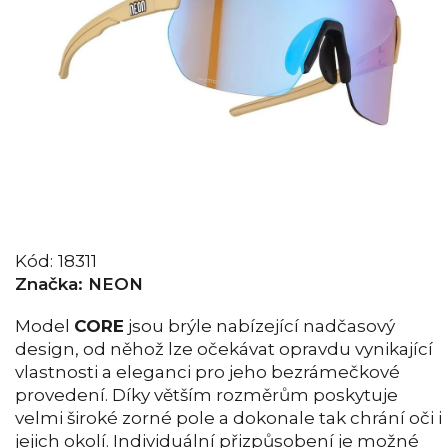
Kód:
18311
Značka:
NEON
Model
CORE
jsou brýle nabízející nadčasový
design, od něhož lze očekávat opravdu vynikající
vlastnosti a eleganci pro jeho bezrámečkové
provedení. Díky větším rozměrům poskytuje
velmi široké zorné pole a dokonale tak chrání oči i
jejich okolí. Individuální přizpůsobení je možné