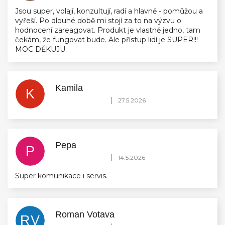
Jsou super, volají, konzultují, radí a hlavně - pomůžou a
vyřeší. Po dlouhé době mi stojí za to na výzvu o
hodnocení zareagovat. Produkt je vlastně jedno, tam
čekám, že fungovat bude. Ale přístup lidí je SUPER!!!
MOC DĚKUJU.
Kamila
K
Hodnocení obchodu je 5 z 5 hvězdiček.
|
27.5.2026
Pepa
P
Hodnocení obchodu je 5 z 5 hvězdiček.
|
14.5.2026
Super komunikace i servis.
Roman Votava
RV