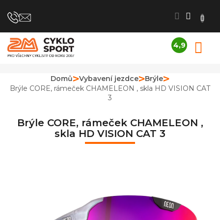
Přejít
na
obsah
4,9
N
Průměrné
K
hodnocení
obchodu
Domů
Vybavení jezdce
Brýle
je
Brýle CORE, rámeček CHAMELEON , skla HD VISION CAT
4,9
3
z
5
hvězdiček.
Brýle CORE, rámeček CHAMELEON ,
skla HD VISION CAT 3