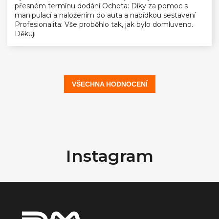
přesném termínu dodání Ochota: Díky za pomoc s
manipulací a naložením do auta a nabídkou sestavení
Profesionalita: Vše proběhlo tak, jak bylo domluveno.
Děkuji
VŠECHNA HODNOCENÍ
Z
á
Instagram
p
a
t
í