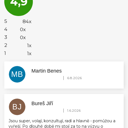
4,9
je
4,9
z
5
5
84x
hvězdiček.
4
0x
3
0x
2
1x
1
1x
Martin Benes
MB
Hodnocení obchodu je 5 z 5 hvězdiček.
|
6.8.2026
Bureš Jiří
BJ
Hodnocení obchodu je 5 z 5 hvězdiček.
|
1.6.2026
Jsou super, volají, konzultují, radí a hlavně - pomůžou a
vyřeší. Po dlouhé době mi stojí za to na výzvu o