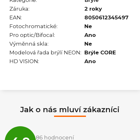
Záruka
:
2 roky
EAN
:
8050612345497
Fotochromatické
:
Ne
Pro optic/Bifocal
:
Ano
Výměnná skla
:
Ne
Modelová řada brýlí NEON
:
Brýle CORE
HD VISION
:
Ano
Jak o nás mluví zákazníci
Průměrné
hodnocení
86 hodnocení
obchodu