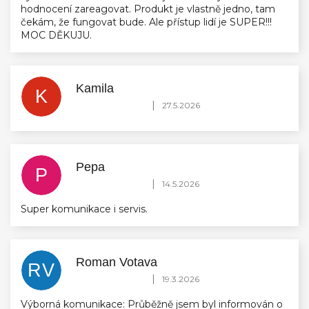
hodnocení zareagovat. Produkt je vlastně jedno, tam
čekám, že fungovat bude. Ale přístup lidí je SUPER!!!
MOC DĚKUJU.
Kamila
K
Hodnocení obchodu je 5 z 5 hvězdiček.
|
27.5.2026
Pepa
P
Hodnocení obchodu je 5 z 5 hvězdiček.
|
14.5.2026
Super komunikace i servis.
Roman Votava
RV
Hodnocení obchodu je 5 z 5 hvězdiček.
|
19.3.2026
Výborná komunikace: Průběžně jsem byl informován o