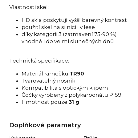
Vlastnosti skel:
HD skla poskytují vyšší barevný kontrast
použití skel na silnici i v lese
díky kategorii 3 (zatmavení 75-90 %)
vhodné i do velmi slunečných dnů
Technická specifikace:
Materiál rámečku
TR90
Tvarovatelný nosník
Kompatibilita s optickým klipem
Čočky vyrobeny z polykarbonátu P159
Hmotnost pouze
31 g
Doplňkové parametry
Kategorie
:
Brýle