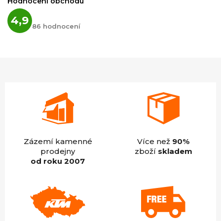
Hodnocení obchodu
Průměrné
4,9
hodnocení
86 hodnocení
obchodu
je
4,9
z
5
hvězdiček.
Zázemí kamenné
Více než
90%
prodejny
zboží
skladem
od roku 2007