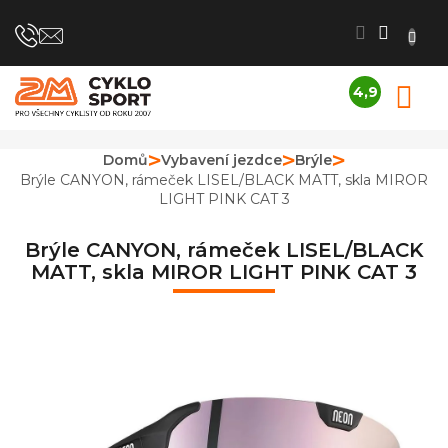
Přejít
na
obsah
4,9
N
Průměrné
K
hodnocení
obchodu
Domů
Vybavení jezdce
Brýle
je
Brýle CANYON, rámeček LISEL/BLACK MATT, skla MIROR
4,9
LIGHT PINK CAT 3
z
5
hvězdiček.
Brýle CANYON, rámeček LISEL/BLACK
MATT, skla MIROR LIGHT PINK CAT 3