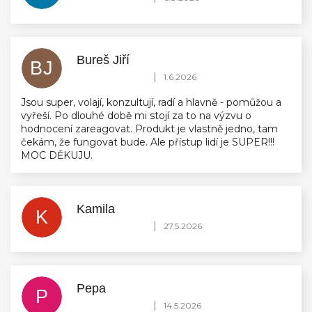
Bureš Jiří
BJ
Hodnocení obchodu je 5 z 5 hvězdiček.
|
1.6.2026
Jsou super, volají, konzultují, radí a hlavně - pomůžou a
vyřeší. Po dlouhé době mi stojí za to na výzvu o
hodnocení zareagovat. Produkt je vlastně jedno, tam
čekám, že fungovat bude. Ale přístup lidí je SUPER!!!
MOC DĚKUJU.
Kamila
K
Hodnocení obchodu je 5 z 5 hvězdiček.
|
27.5.2026
Pepa
P
Hodnocení obchodu je 5 z 5 hvězdiček.
|
14.5.2026