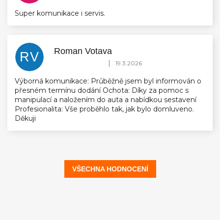
Super komunikace i servis.
Roman Votava
RV
Hodnocení obchodu je 5 z 5 hvězdiček.
|
19.3.2026
Výborná komunikace: Průběžně jsem byl informován o
přesném termínu dodání Ochota: Díky za pomoc s
manipulací a naložením do auta a nabídkou sestavení
Profesionalita: Vše proběhlo tak, jak bylo domluveno.
Děkuji
VŠECHNA HODNOCENÍ
Z