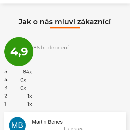
Jak o nás mluví zákazníci
Průměrné
hodnocení
4,9
86 hodnocení
obchodu
je
4,9
z
5
5
84x
hvězdiček.
4
0x
3
0x
2
1x
1
1x
Martin Benes
MB
Hodnocení obchodu je 5 z 5 hvězdiček.
|
6.8.2026