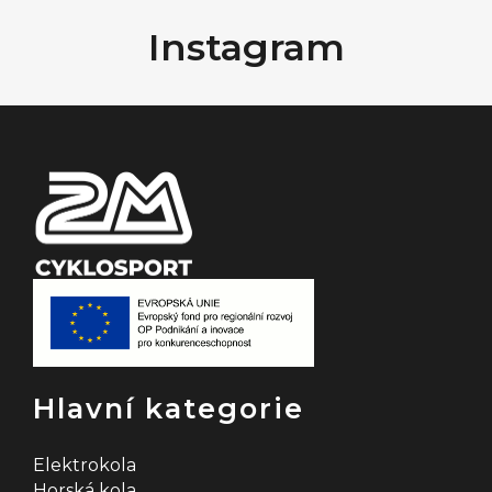
á
Instagram
p
a
t
í
Hlavní kategorie
Elektrokola
Horská kola