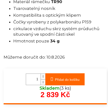
Materiál rámečku
TR90
Tvarovatelný nosník
Kompatibilita s optickým klipem
Čočky vyrobeny z polykarbonátu P159
cirkulace vzduchu skrz systém průduchů
situovaný ve spodní části skel
Hmotnost pouze
34 g
Můžeme doručit do:
10.8.2026
Přidat do košíku
Skladem
(3 ks)
2 839 Kč
Měrná
cena: