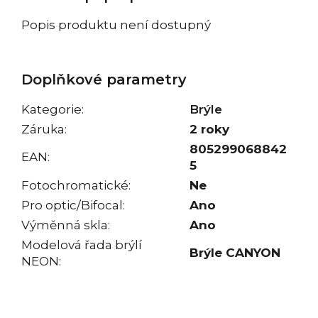
Popis produktu není dostupný
Doplňkové parametry
Kategorie
:
Brýle
Záruka
:
2 roky
805299068842
EAN
:
5
Fotochromatické
:
Ne
Pro optic/Bifocal
:
Ano
Výměnná skla
:
Ano
Modelová řada brýlí
Brýle CANYON
NEON
: