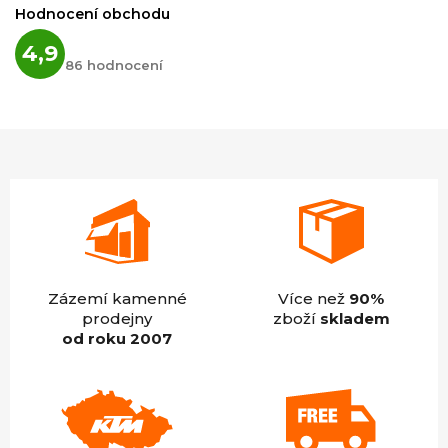
Hodnocení obchodu
Průměrné
4,9
hodnocení
86 hodnocení
obchodu
je
4,9
z
5
hvězdiček.
Zázemí kamenné
Více než
90%
prodejny
zboží
skladem
od roku 2007