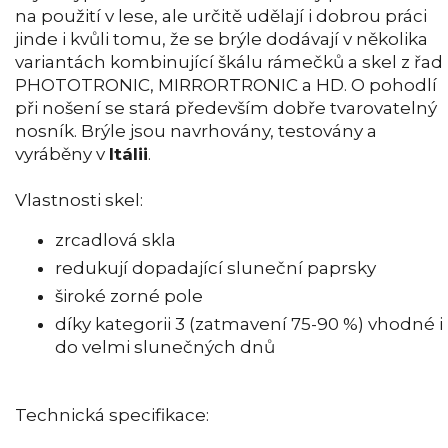
na použití v lese, ale určitě udělají i dobrou práci
jinde i kvůli tomu, že se brýle dodávají v několika
variantách kombinující škálu rámečků a skel z řad
PHOTOTRONIC, MIRRORTRONIC a HD. O pohodlí
při nošení se stará především dobře tvarovatelný
nosník. Brýle jsou navrhovány, testovány a
vyráběny v
Itálii
.
Vlastnosti skel:
zrcadlová skla
redukují dopadající sluneční paprsky
široké zorné pole
díky kategorii 3 (zatmavení 75-90 %) vhodné i
do velmi slunečných dnů
Technická specifikace: