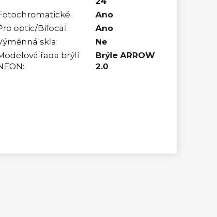
24
Fotochromatické
:
Ano
Pro optic/Bifocal
:
Ano
Výměnná skla
:
Ne
Modelová řada brýlí
Brýle ARROW
NEON
:
2.0