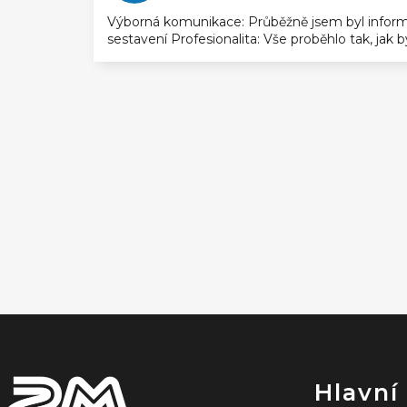
Výborná komunikace: Průběžně jsem byl inform
sestavení Profesionalita: Vše proběhlo tak, jak
Z
á
p
a
t
í
Hlavní