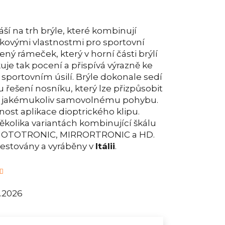
áší na trh brýle, které kombinují
kovými vlastnostmi pro sportovní
řený rámeček, který v horní části brýlí
ukuje tak pocení a přispívá výrazně ke
 sportovním úsilí. Brýle dokonale sedí
řešení nosníku, který lze přizpůsobit
o jakémukoliv samovolnému pohybu.
ost aplikace dioptrického klipu.
ěkolika variantách kombinující škálu
 PHOTOTRONIC, MIRRORTRONIC a HD.
testovány a vyráběny v
Itálii
.
8.2026