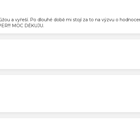
ek.
pomůžou a vyřeší. Po dlouhé době mi stojí za to na výzvu o hodnoc
SUPER!!! MOC DĚKUJU.
ek.
ek.
ek.