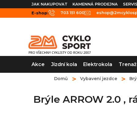
Přejít
JAK NAKUPOVAT
KAMENNÁ PRODEJNA
SERVI
na
703 151 600
eshop@2mcyklospo
E-shop:
obsah
Akce
Jízdní kola
Elektrokola
Trenaž
Domů
Vybavení jezdce
Brý
Brýle ARROW 2.0 ,