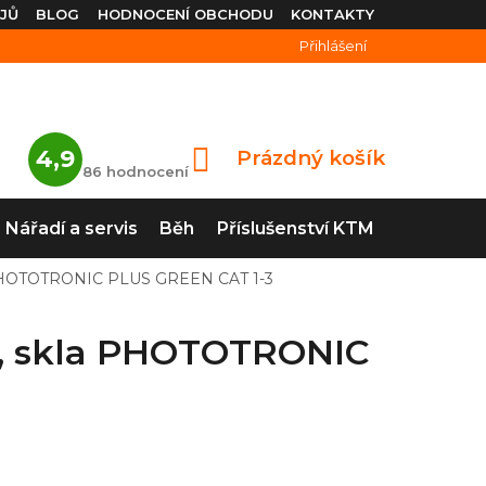
JŮ
BLOG
HODNOCENÍ OBCHODU
KONTAKTY
Přihlášení
Průměrné
4,9
Prázdný košík
NÁKUPNÍ
hodnocení
86 hodnocení
obchodu
KOŠÍK
je
4,9
Nářadí a servis
Běh
Příslušenství KTM
z
5
hvězdiček.
PHOTOTRONIC PLUS GREEN CAT 1-3
, skla PHOTOTRONIC