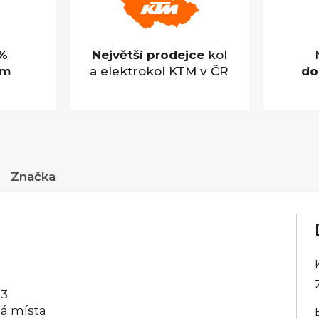
%
Největší prodejce
kol
em
a elektrokol KTM v ČR
do
Značka
-3
ná místa