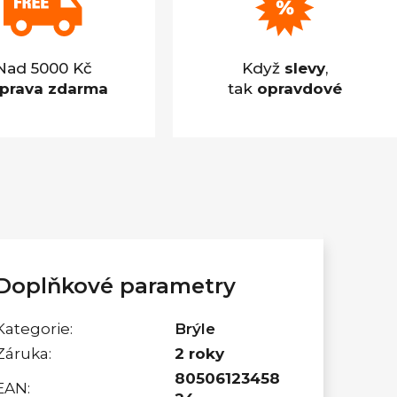
Nad 5000 Kč
Když
slevy
,
prava zdarma
tak
opravdové
Doplňkové parametry
Kategorie
:
Brýle
Záruka
:
2 roky
80506123458
EAN
: