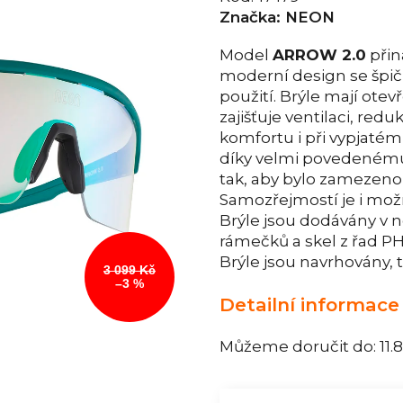
Značka:
NEON
Model
ARROW 2.0
přin
moderní design se špič
použití. Brýle mají otev
zajišťuje ventilaci, red
komfortu i při vypjatém
díky velmi povedenému 
tak, aby bylo zamezen
Samozřejmostí je i možn
Brýle jsou dodávány v n
rámečků a skel z řad
Brýle jsou navrhovány, 
3 099 Kč
–3 %
Detailní informace
Můžeme doručit do:
11.