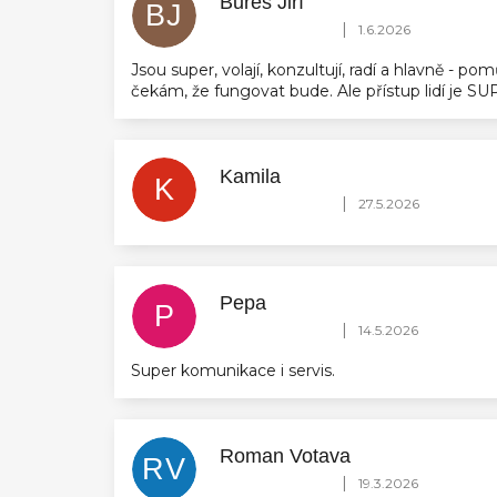
Bureš Jiří
BJ
Hodnocení obchodu je 5 z 5 hvězdič
|
1.6.2026
Jsou super, volají, konzultují, radí a hlavně - 
čekám, že fungovat bude. Ale přístup lidí je 
Kamila
K
Hodnocení obchodu je 5 z 5 hvězdič
|
27.5.2026
Pepa
P
Hodnocení obchodu je 5 z 5 hvězdič
|
14.5.2026
Super komunikace i servis.
Roman Votava
RV
Hodnocení obchodu je 5 z 5 hvězdič
|
19.3.2026