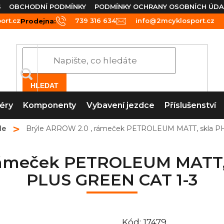
S
OBCHODNÍ PODMÍNKY
PODMÍNKY OCHRANY OSOBNÍCH ÚDA
rt.cz
739 316 634
info@2mcyklosport.cz
Prodejna:
HLEDAT
éry
Komponenty
Vybavení jezdce
Příslušenství
le
Brýle ARROW 2.0 , rámeček PETROLEUM MATT, skla 
 rámeček PETROLEUM MATT
PLUS GREEN CAT 1-3
Kód:
17479